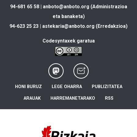
94-681 65 58 |
anboto@anboto.org
(Administrazioa
eta banaketa)
94-623 25 23 |
astekaria@anboto.org
(Erredakzioa)
Codesyntaxek garatua
HONI BURUZ
LEGE OHARRA
PUBLIZITATEA
ARAUAK
HARREMANETARAKO
RSS