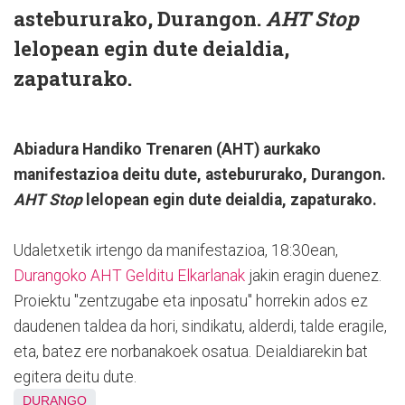
astebururako, Durangon.
AHT Stop
lelopean egin dute deialdia,
zapaturako.
Abiadura Handiko Trenaren (AHT) aurkako
manifestazioa deitu dute, astebururako, Durangon.
AHT Stop
lelopean egin dute deialdia, zapaturako.
Udaletxetik irtengo da manifestazioa, 18:30ean,
Durangoko AHT Gelditu Elkarlanak
jakin eragin duenez.
Proiektu "zentzugabe eta inposatu" horrekin ados ez
daudenen taldea da hori, sindikatu, alderdi, talde eragile,
eta, batez ere norbanakoek osatua. Deialdiarekin bat
egitera deitu dute.
DURANGO