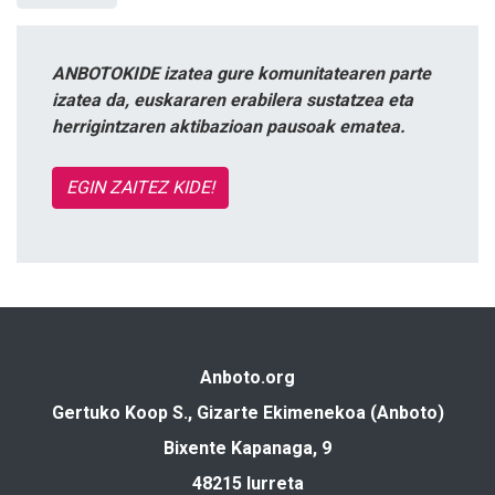
ANBOTOKIDE izatea gure komunitatearen parte
izatea da, euskararen erabilera sustatzea eta
herrigintzaren aktibazioan pausoak ematea.
EGIN ZAITEZ KIDE!
Anboto.org
Gertuko Koop S., Gizarte Ekimenekoa (Anboto)
Bixente Kapanaga, 9
48215 Iurreta