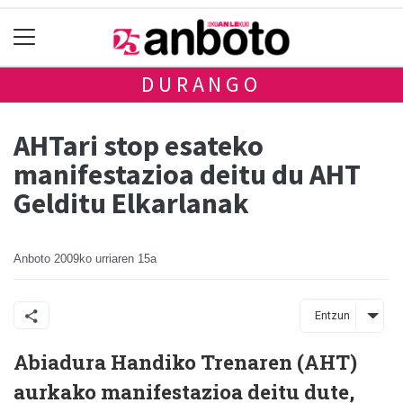
DURANGO
AHTari stop esateko
manifestazioa deitu du AHT
Gelditu Elkarlanak
Anboto
2009ko urriaren 15a
Entzun
Abiadura Handiko Trenaren (AHT)
aurkako manifestazioa deitu dute,