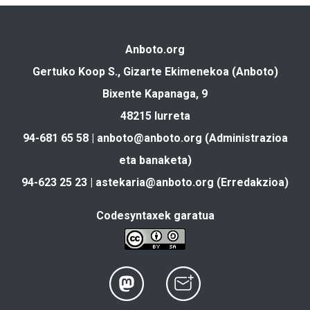
Anboto.org
Gertuko Koop S., Gizarte Ekimenekoa (Anboto)
Bixente Kapanaga, 9
48215 Iurreta
94-681 65 58 |
anboto@anboto.org
(Administrazioa
eta banaketa)
94-623 25 23 |
astekaria@anboto.org
(Erredakzioa)
Codesyntaxek garatua