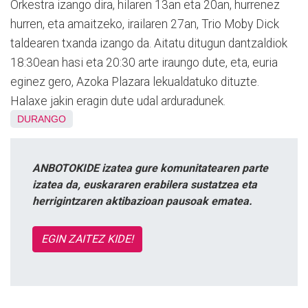
Orkestra izango dira, hilaren 13an eta 20an, hurrenez
hurren, eta amaitzeko, irailaren 27an, Trio Moby Dick
taldearen txanda izango da. Aitatu ditugun dantzaldiok
18:30ean hasi eta 20:30 arte iraungo dute, eta, euria
eginez gero, Azoka Plazara lekualdatuko dituzte.
Halaxe jakin eragin dute udal arduradunek.
DURANGO
ANBOTOKIDE izatea gure komunitatearen parte
izatea da, euskararen erabilera sustatzea eta
herrigintzaren aktibazioan pausoak ematea.
EGIN ZAITEZ KIDE!