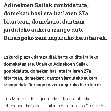
Adinekoen Sailak gonbidatuta,
domekan hasi eta irailaren 27a
bitartean, domekaro, dantzan
jarduteko aukera izango dute
Durangoko zein inguruko herritarrek.
Ezkurdi plazak dantzaldiak hartuko ditu iraileko
domeketan ere. Udaleko Adinekoen Sailak
gonbidatuta, domekan hasi eta irailaren 27a
bitartean, domekaro, dantzan jarduteko aukera
izango dute Durangoko zein inguruko herritarrek.
Trio Menta taldeak girotutakoa da antolatutako
lehenengo dantzaldia, irailaren 6an. Trio Top 90 eta Rex