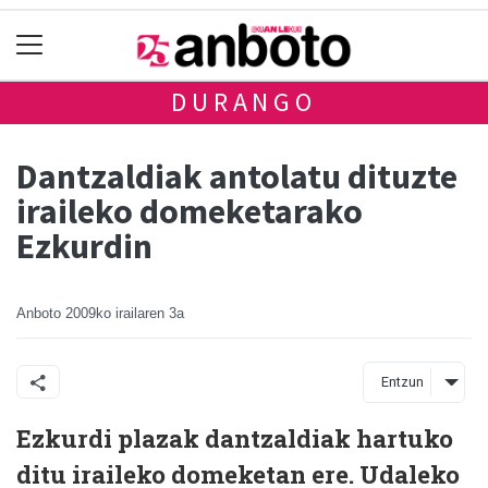
DURANGO
Dantzaldiak antolatu dituzte
iraileko domeketarako
Ezkurdin
Anboto
2009ko irailaren 3a
Entzun
Ezkurdi plazak dantzaldiak hartuko
ditu iraileko domeketan ere. Udaleko