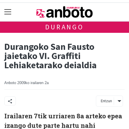
DURANGO
Durangoko San Fausto
jaietako VI. Graffiti
Lehiaketarako deialdia
Anboto
2009ko irailaren 2a
Entzun
Irailaren 7tik urriaren 8a arteko epea
izango dute parte hartu nahi