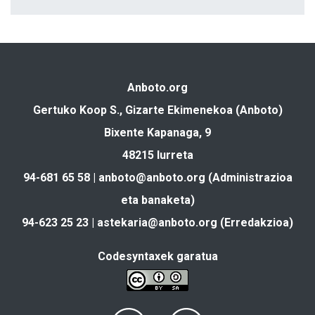
Anboto.org
Gertuko Koop S., Gizarte Ekimenekoa (Anboto)
Bixente Kapanaga, 9
48215 Iurreta
94-681 65 58 |
anboto@anboto.org
(Administrazioa
eta banaketa)
94-623 25 23 |
astekaria@anboto.org
(Erredakzioa)
Codesyntaxek garatua