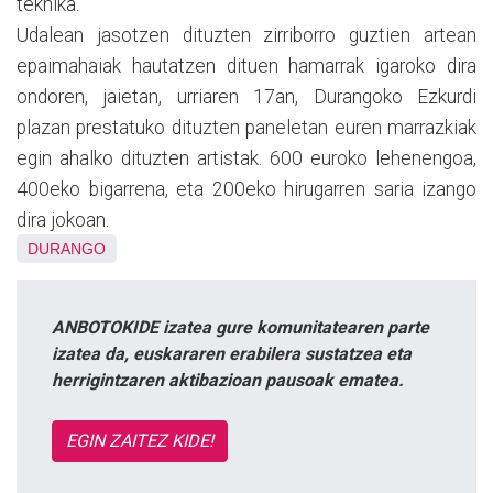
teknika.
Udalean jasotzen dituzten zirriborro guztien artean
epaimahaiak hautatzen dituen hamarrak igaroko dira
ondoren, jaietan, urriaren 17an, Durangoko Ezkurdi
plazan prestatuko dituzten paneletan euren marrazkiak
egin ahalko dituzten artistak. 600 euroko lehenengoa,
400eko bigarrena, eta 200eko hirugarren saria izango
dira jokoan.
DURANGO
ANBOTOKIDE izatea gure komunitatearen parte
izatea da, euskararen erabilera sustatzea eta
herrigintzaren aktibazioan pausoak ematea.
EGIN ZAITEZ KIDE!