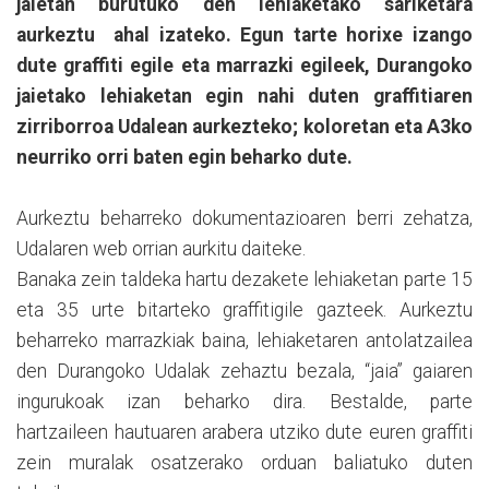
jaietan burutuko den lehiaketako sariketara
aurkeztu ahal izateko. Egun tarte horixe izango
dute graffiti egile eta marrazki egileek, Durangoko
jaietako lehiaketan egin nahi duten graffitiaren
zirriborroa Udalean aurkezteko; koloretan eta A3ko
neurriko orri baten egin beharko dute.
Aurkeztu beharreko dokumentazioaren berri zehatza,
Udalaren web orrian aurkitu daiteke.
Banaka zein taldeka hartu dezakete lehiaketan parte 15
eta 35 urte bitarteko graffitigile gazteek. Aurkeztu
beharreko marrazkiak baina, lehiaketaren antolatzailea
den Durangoko Udalak zehaztu bezala, “jaia” gaiaren
ingurukoak izan beharko dira. Bestalde, parte
hartzaileen hautuaren arabera utziko dute euren graffiti
zein muralak osatzerako orduan baliatuko duten