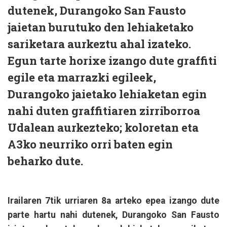
dutenek, Durangoko San Fausto
jaietan burutuko den lehiaketako
sariketara aurkeztu ahal izateko.
Egun tarte horixe izango dute graffiti
egile eta marrazki egileek,
Durangoko jaietako lehiaketan egin
nahi duten graffitiaren zirriborroa
Udalean aurkezteko; koloretan eta
A3ko neurriko orri baten egin
beharko dute.
Irailaren 7tik urriaren 8a arteko epea izango dute
parte hartu nahi dutenek, Durangoko San Fausto