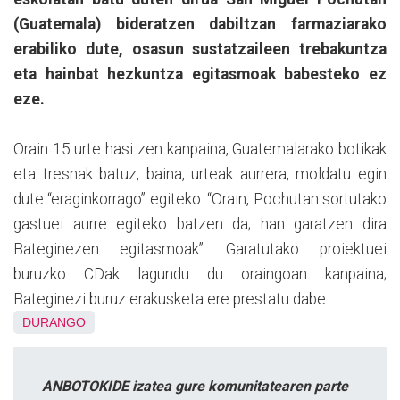
(Guatemala) bideratzen dabiltzan farmaziarako
erabiliko dute, osasun sustatzaileen trebakuntza
eta hainbat hezkuntza egitasmoak babesteko ez
eze.
Orain 15 urte hasi zen kanpaina, Guatemalarako botikak
eta tresnak batuz, baina, urteak aurrera, moldatu egin
dute “eraginkorrago” egiteko. “Orain, Pochutan sortutako
gastuei aurre egiteko batzen da; han garatzen dira
Bateginezen egitasmoak”. Garatutako proiektuei
buruzko CDak lagundu du oraingoan kanpaina;
Bateginezi buruz erakusketa ere prestatu dabe.
DURANGO
ANBOTOKIDE izatea gure komunitatearen parte