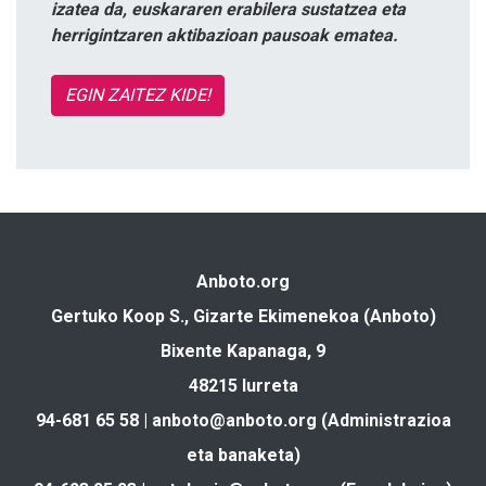
izatea da, euskararen erabilera sustatzea eta
herrigintzaren aktibazioan pausoak ematea.
EGIN ZAITEZ KIDE!
Anboto.org
Gertuko Koop S., Gizarte Ekimenekoa (Anboto)
Bixente Kapanaga, 9
48215 Iurreta
94-681 65 58 |
anboto@anboto.org
(Administrazioa
eta banaketa)