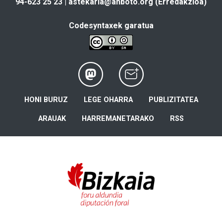
94-623 25 23 |
astekaria@anboto.org
(Erredakzioa)
Codesyntaxek garatua
HONI BURUZ
LEGE OHARRA
PUBLIZITATEA
ARAUAK
HARREMANETARAKO
RSS