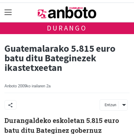
DURANGO
Guatemalarako 5.815 euro
batu ditu Bateginezek
ikastetxeetan
Anboto
2009ko irailaren 2a
Entzun
Durangaldeko eskoletan 5.815 euro
batu ditu Bateginez gobernuz