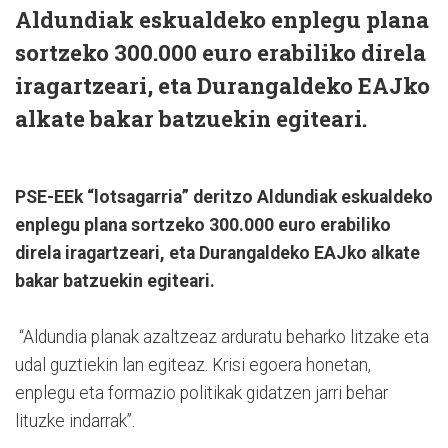
Aldundiak eskualdeko enplegu plana
sortzeko 300.000 euro erabiliko direla
iragartzeari, eta Durangaldeko EAJko
alkate bakar batzuekin egiteari.
PSE-EEk “lotsagarria” deritzo Aldundiak eskualdeko
enplegu plana sortzeko 300.000 euro erabiliko
direla iragartzeari, eta Durangaldeko EAJko alkate
bakar batzuekin egiteari.
“Aldundia planak azaltzeaz arduratu beharko litzake eta
udal guztiekin lan egiteaz. Krisi egoera honetan,
enplegu eta formazio politikak gidatzen jarri behar
lituzke indarrak”.