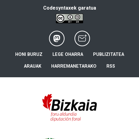
Codesyntaxek garatua
HONI BURUZ
LEGE OHARRA
PUBLIZITATEA
ARAUAK
HARREMANETARAKO
RSS