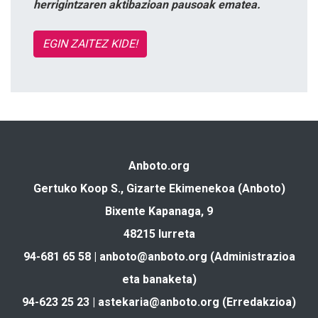
herrigintzaren aktibazioan pausoak ematea.
EGIN ZAITEZ KIDE!
Anboto.org
Gertuko Koop S., Gizarte Ekimenekoa (Anboto)
Bixente Kapanaga, 9
48215 Iurreta
94-681 65 58 |
anboto@anboto.org
(Administrazioa
eta banaketa)
94-623 25 23 |
astekaria@anboto.org
(Erredakzioa)