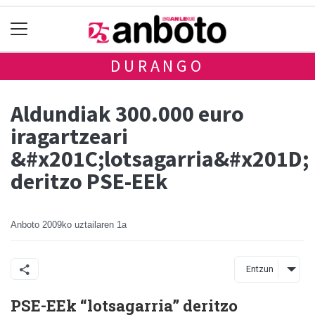
DURANGO
Aldundiak 300.000 euro
iragartzeari
&#x201C;lotsagarria&#x201D;
deritzo PSE-EEk
Anboto
2009ko uztailaren 1a
Entzun
PSE-EEk “lotsagarria” deritzo