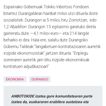
Espainiako Gobernuak Tokiko Inbertsio Fondoen
bitartez Durangaldean hainbat milioi utzi dituela diote
sozialistek: Durangon ia 5 milioi, hiru Zornotzan, edo
1,2 Abadiñon. Durangon 15 egitasmo garatuko direla
gaineratu dute —4,1 milioi euro— eta 214 langile
beharko ei dira. Hala ere, salatu dute Durangoko
Gobernu Taldeak “langabetuen kontratazioaren aurretik
irizpide ekonomizistak” jartzen dituela: “Enplegu
sorreraren aurretik jarri ditu irizpide ekonomikoak
kontratuen adjudikazioan”.
EKONOMIA
DURANGO
ANBOTOKIDE izatea gure komunitatearen parte
izatea da, euskararen erabilera sustatzea eta