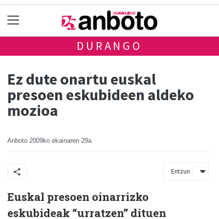
DURANGO
Ez dute onartu euskal
presoen eskubideen aldeko
mozioa
Anboto
2009ko ekainaren 29a
Entzun
Euskal presoen oinarrizko
eskubideak “urratzen” dituen