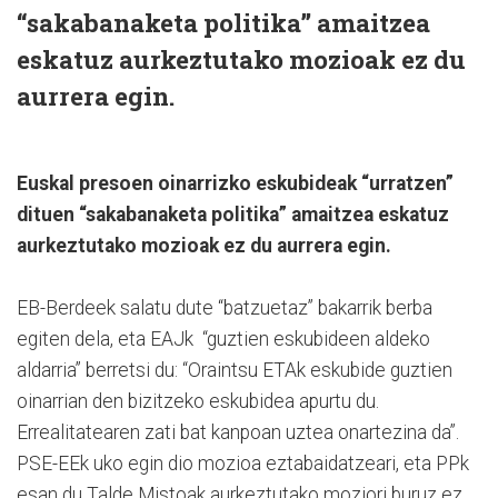
“sakabanaketa politika” amaitzea
eskatuz aurkeztutako mozioak ez du
aurrera egin.
Euskal presoen oinarrizko eskubideak “urratzen”
dituen “sakabanaketa politika” amaitzea eskatuz
aurkeztutako mozioak ez du aurrera egin.
EB-Berdeek salatu dute “batzuetaz” bakarrik berba
egiten dela, eta EAJk “guztien eskubideen aldeko
aldarria” berretsi du: “Oraintsu ETAk eskubide guztien
oinarrian den bizitzeko eskubidea apurtu du.
Errealitatearen zati bat kanpoan uztea onartezina da”.
PSE-EEk uko egin dio mozioa eztabaidatzeari, eta PPk
esan du Talde Mistoak aurkeztutako moziori buruz ez