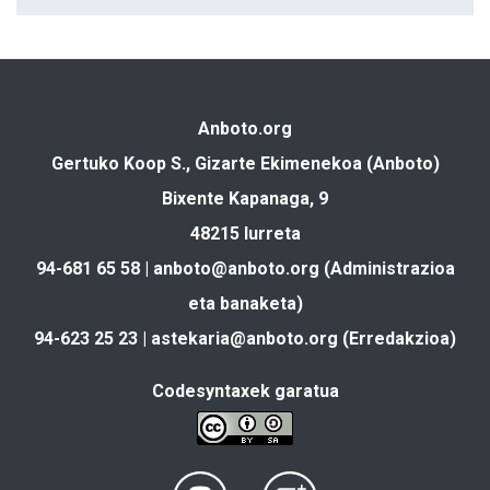
Anboto.org
Gertuko Koop S., Gizarte Ekimenekoa (Anboto)
Bixente Kapanaga, 9
48215 Iurreta
94-681 65 58 |
anboto@anboto.org
(Administrazioa
eta banaketa)
94-623 25 23 |
astekaria@anboto.org
(Erredakzioa)
Codesyntaxek garatua