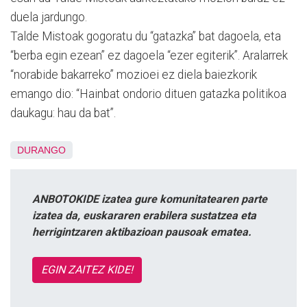
duela jardungo.
Talde Mistoak gogoratu du “gatazka” bat dagoela, eta
“berba egin ezean” ez dagoela “ezer egiterik”. Aralarrek
“norabide bakarreko” mozioei ez diela baiezkorik
emango dio: “Hainbat ondorio dituen gatazka politikoa
daukagu: hau da bat”.
DURANGO
ANBOTOKIDE izatea gure komunitatearen parte
izatea da, euskararen erabilera sustatzea eta
herrigintzaren aktibazioan pausoak ematea.
EGIN ZAITEZ KIDE!