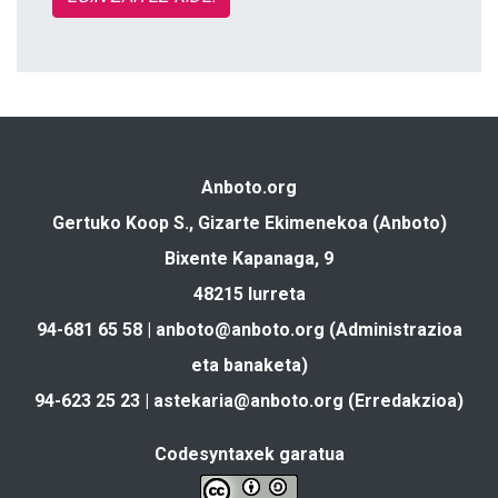
Anboto.org
Gertuko Koop S., Gizarte Ekimenekoa (Anboto)
Bixente Kapanaga, 9
48215 Iurreta
94-681 65 58 |
anboto@anboto.org
(Administrazioa
eta banaketa)
94-623 25 23 |
astekaria@anboto.org
(Erredakzioa)
Codesyntaxek garatua