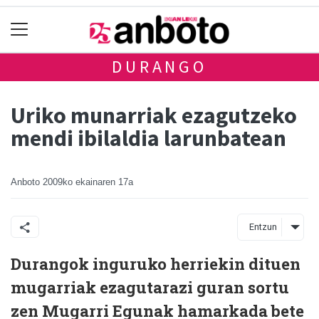
DURANGO
Uriko munarriak ezagutzeko
mendi ibilaldia larunbatean
Anboto
2009ko ekainaren 17a
Entzun
Durangok inguruko herriekin dituen
mugarriak ezagutarazi guran sortu
zen Mugarri Egunak hamarkada bete