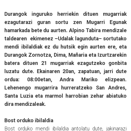
Durangok inguruko herriekin dituen mugarriak
ezagutarazi guran sortu zen Mugarri Egunak
hamarkada bete du aurten. Alpino Tabira mendizale
taldearen ekimenez –Udalak lagunduta– sortutako
mendi ibilaldiak ez du hutsik egin aurten ere, eta
Durangok Zornotza, Dima, Mañaria eta Izurtzarekin
batera dituen 21 mugarriak ezagutzeko gonbita
luzatu dute. Ekainaren 20an, zapatuan, jarri dute
ordua: 08:00etan, Andra Mariko elizpean.
Lehenengo mugarrira hurreratzeko San Andres,
Santa Luzia eta marmol harrobian zehar abiatuko
dira mendizaleak.
Bost orduko ibilaldia
Bost orduko mendi ibilaldia antolatu dute, jakinarazi