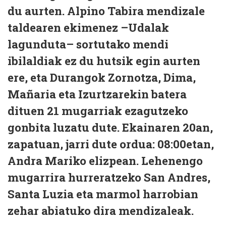
du aurten. Alpino Tabira mendizale
taldearen ekimenez –Udalak
lagunduta– sortutako mendi
ibilaldiak ez du hutsik egin aurten
ere, eta Durangok Zornotza, Dima,
Mañaria eta Izurtzarekin batera
dituen 21 mugarriak ezagutzeko
gonbita luzatu dute. Ekainaren 20an,
zapatuan, jarri dute ordua: 08:00etan,
Andra Mariko elizpean. Lehenengo
mugarrira hurreratzeko San Andres,
Santa Luzia eta marmol harrobian
zehar abiatuko dira mendizaleak.