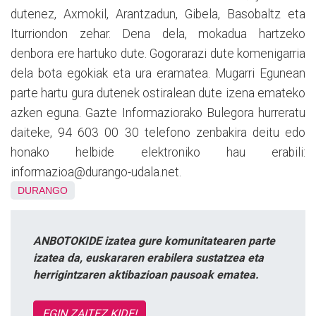
dutenez, Axmokil, Arantzadun, Gibela, Basobaltz eta
Iturriondon zehar. Dena dela, mokadua hartzeko
denbora ere hartuko dute. Gogorarazi dute komenigarria
dela bota egokiak eta ura eramatea. Mugarri Egunean
parte hartu gura dutenek ostiralean dute izena emateko
azken eguna. Gazte Informaziorako Bulegora hurreratu
daiteke, 94 603 00 30 telefono zenbakira deitu edo
honako helbide elektroniko hau erabili:
informazioa@durango-udala.net.
DURANGO
ANBOTOKIDE izatea gure komunitatearen parte
izatea da, euskararen erabilera sustatzea eta
herrigintzaren aktibazioan pausoak ematea.
EGIN ZAITEZ KIDE!