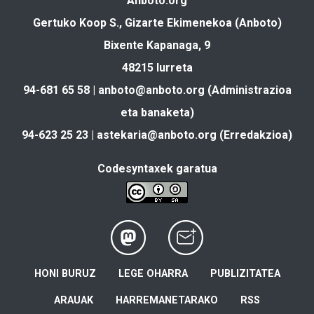
Anboto.org
Gertuko Koop S., Gizarte Ekimenekoa (Anboto)
Bixente Kapanaga, 9
48215 Iurreta
94-681 65 58 |
anboto@anboto.org
(Administrazioa
eta banaketa)
94-623 25 23 |
astekaria@anboto.org
(Erredakzioa)
Codesyntaxek garatua
HONI BURUZ
LEGE OHARRA
PUBLIZITATEA
ARAUAK
HARREMANETARAKO
RSS