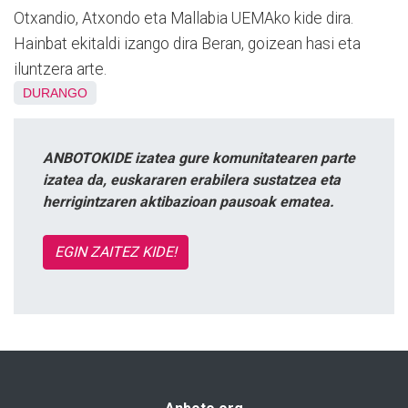
Otxandio, Atxondo eta Mallabia UEMAko kide dira.
Hainbat ekitaldi izango dira Beran, goizean hasi eta
iluntzera arte.
DURANGO
ANBOTOKIDE izatea gure komunitatearen parte
izatea da, euskararen erabilera sustatzea eta
herrigintzaren aktibazioan pausoak ematea.
EGIN ZAITEZ KIDE!