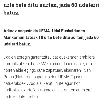
urte bete ditu aurten, jada 60 udalerri
batuz.
Adinez nagusia da UEMA. Udal Euskaldunen
Mankomunitateak 18 urte bete ditu aurten, jada 60
udalerri batuz.
Udalen zeregin garrantzitsu bat euskararen erabilera
normalizatzea da, UEMAko arduradunen ustez, eta
horren alde egingo dute zapatuan, ekainaren 13an,
Beran (Nafarroa) ospatuko den UEMA Egunera
batuetakoek. Arbola aukeratu dute egun hori
irudikatzeko, eta “euskararekin bat egiten duen oro”
hartuko dute bertan.