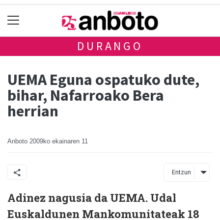
DURANGO
UEMA Eguna ospatuko dute,
bihar, Nafarroako Bera
herrian
Anboto
2009ko ekainaren 11
Entzun
Adinez nagusia da UEMA. Udal
Euskaldunen Mankomunitateak 18