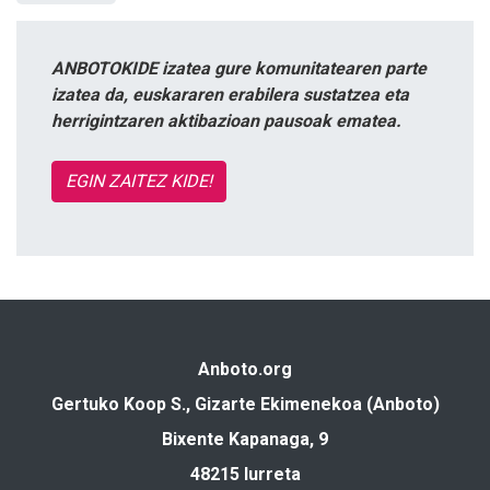
ANBOTOKIDE izatea gure komunitatearen parte
izatea da, euskararen erabilera sustatzea eta
herrigintzaren aktibazioan pausoak ematea.
EGIN ZAITEZ KIDE!
Anboto.org
Gertuko Koop S., Gizarte Ekimenekoa (Anboto)
Bixente Kapanaga, 9
48215 Iurreta