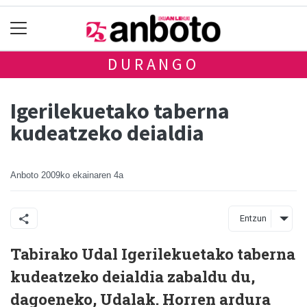
DURANGO
Igerilekuetako taberna
kudeatzeko deialdia
Anboto
2009ko ekainaren 4a
Entzun
Tabirako Udal Igerilekuetako taberna
kudeatzeko deialdia zabaldu du,
dagoeneko, Udalak. Horren ardura