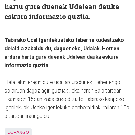
hartu gura duenak Udalean dauka
eskura informazio guztia.
Tabirako Udal Igerilekuetako taberna kudeatzeko
deialdia zabaldu du, dagoeneko, Udalak. Horren
ardura hartu gura duenak Udalean dauka eskura
informazio guztia.
Hala jakin eragin dute udal arduradunek. Lehenengo
solairuan dagoz agiri guztiak , ekainaren 8a bitartean.
Ekainaren 15ean zabalduko dituzte Tabirako kanpoko
igerilekuak. Udako igerilekuko denboraldiak irailaren 15a
bitartean iraungo du.
DURANGO