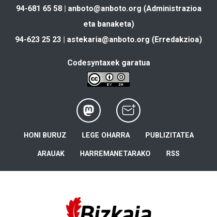
94-681 65 58 |
anboto@anboto.org
(Administrazioa
eta banaketa)
94-623 25 23 |
astekaria@anboto.org
(Erredakzioa)
Codesyntaxek garatua
HONI BURUZ
LEGE OHARRA
PUBLIZITATEA
ARAUAK
HARREMANETARAKO
RSS