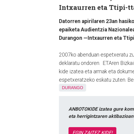
Intxaurren eta Ttipi-t
Datorren apirilaren 23an hasi
epaiketa Audientzia Nazionalea
Durangon —Intxaurren eta Ttip
2007ko abenduan espetxeratu zut
deklaratu ondoren. ETAren Bizka
kide izatea eta armak eta dokume
espetxeratzeko eskatu zuten. Ber
DURANGO
ANBOTOKIDE izatea gure komun
eta herrigintzaren aktibazioa
EGIN ZAITEZ KIDE!