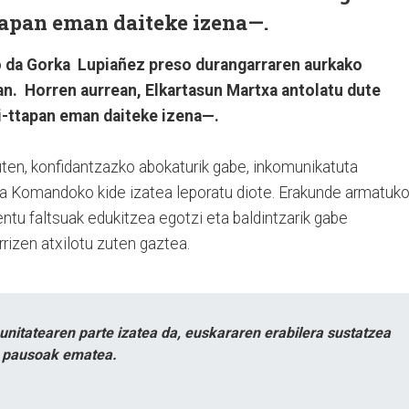
tapan eman daiteke izena—.
ko da Gorka Lupiañez preso durangarraren aurkako
n. Horren aurrean, Elkartasun Martxa antolatu dute
i-ttapan eman daiteke izena—.
en, konfidantzazko abokaturik gabe, inkomunikatuta
ia Komandoko kide izatea leporatu diote. Erakunde armatuk
ntu faltsuak edukitzea egotzi eta baldintzarik gabe
rizen atxilotu zuten gaztea.
itatearen parte izatea da, euskararen erabilera sustatzea
n pausoak ematea.