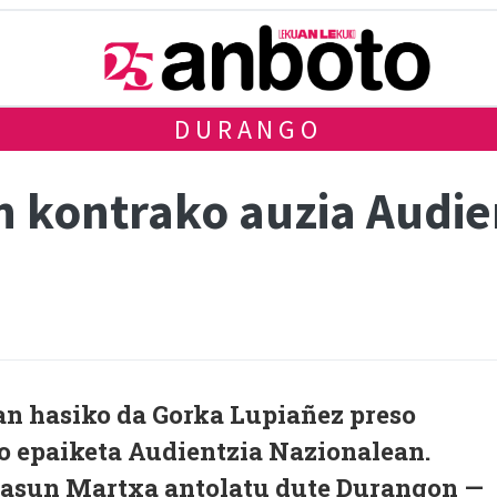
DURANGO
 kontrako auzia Audie
an hasiko da Gorka Lupiañez preso
 epaiketa Audientzia Nazionalean.
tasun Martxa antolatu dute Durangon —