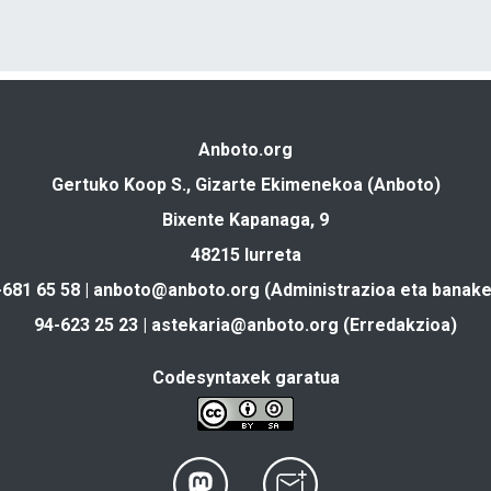
Anboto.org
Gertuko Koop S., Gizarte Ekimenekoa (Anboto)
Bixente Kapanaga, 9
48215 Iurreta
-681 65 58 |
anboto@anboto.org
(Administrazioa eta banake
94-623 25 23 |
astekaria@anboto.org
(Erredakzioa)
Codesyntaxek garatua