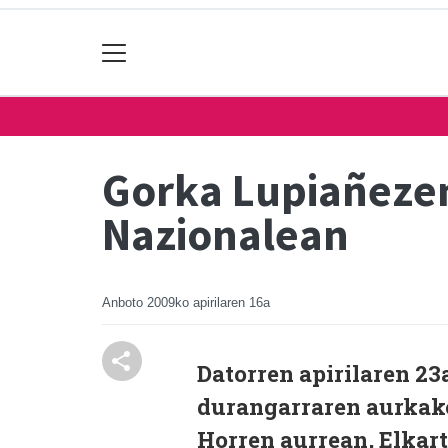
Gorka Lupiañezen
Nazionalean
Anboto
2009ko apirilaren 16a
Datorren apirilaren 23
durangarraren aurkako
Horren aurrean, Elkar