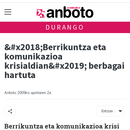
DURANGO
&#x2018;Berrikuntza eta
komunikazioa
krisialdian&#x2019; berbagai
hartuta
Anboto
2009ko apirilaren 2a
Entzun
Berrikuntza eta komunikazioa krisi