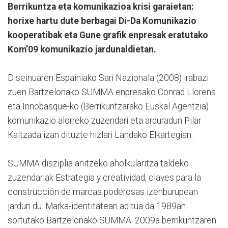
Berrikuntza eta komunikazioa krisi garaietan:
horixe hartu dute berbagai Di-Da Komunikazio
kooperatibak eta Gune grafik enpresak eratutako
Kom’09 komunikazio jardunaldietan.
Diseinuaren Espainiako Sari Nazionala (2008) irabazi
zuen Bartzelonako SUMMA enpresako Conrad Llorens
eta Innobasque-ko (Berrikuntzarako Euskal Agentzia)
komunikazio alorreko zuzendari eta arduradun Pilar
Kaltzada izan dituzte hizlari Landako Elkartegian.
SUMMA disziplia anitzeko aholkularitza taldeko
zuzendariak Estrategia y creatividad, claves para la
construcción de marcas poderosas izenburupean
jardun du. Marka-identitatean aditua da 1989an
sortutako Bartzelonako SUMMA. 2009a berrikuntzaren