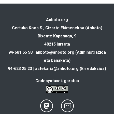
Anboto.org
Gertuko Koop S., Gizarte Ekimenekoa (Anboto)
Bixente Kapanaga, 9
48215 Iurreta
94-681 65 58 |
anboto@anboto.org
(Administrazioa
eta banaketa)
94-623 25 23 |
astekaria@anboto.org
(Erredakzioa)
Codesyntaxek garatua