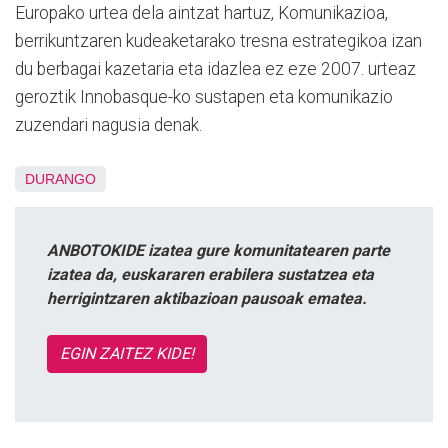
Europako urtea dela aintzat hartuz, Komunikazioa,
berrikuntzaren kudeaketarako tresna estrategikoa izan
du berbagai kazetaria eta idazlea ez eze 2007. urteaz
geroztik Innobasque-ko sustapen eta komunikazio
zuzendari nagusia denak.
DURANGO
ANBOTOKIDE izatea gure komunitatearen parte
izatea da, euskararen erabilera sustatzea eta
herrigintzaren aktibazioan pausoak ematea.
EGIN ZAITEZ KIDE!