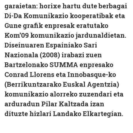
garaietan: horixe hartu dute berbagai
Di-Da Komunikazio kooperatibak eta
Gune grafik enpresak eratutako
Kom’09 komunikazio jardunaldietan.
Diseinuaren Espainiako Sari
Nazionala (2008) irabazi zuen
Bartzelonako SUMMA enpresako
Conrad Llorens eta Innobasque-ko
(Berrikuntzarako Euskal Agentzia)
komunikazio alorreko zuzendari eta
arduradun Pilar Kaltzada izan
dituzte hizlari Landako Elkartegian.