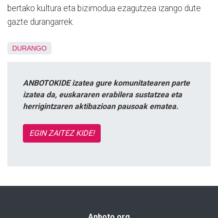
bertako kultura eta bizimodua ezagutzea izango dute
gazte durangarrek.
DURANGO
ANBOTOKIDE izatea gure komunitatearen parte
izatea da, euskararen erabilera sustatzea eta
herrigintzaren aktibazioan pausoak ematea.
EGIN ZAITEZ KIDE!
Anboto.org