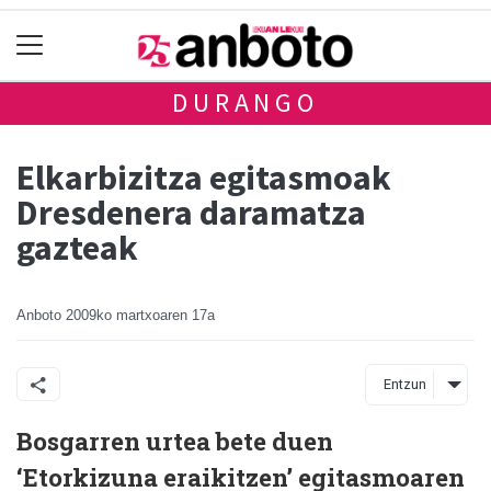
DURANGO
Elkarbizitza egitasmoak
Dresdenera daramatza
gazteak
Anboto
2009ko martxoaren 17a
Entzun
Bosgarren urtea bete duen
‘Etorkizuna eraikitzen’ egitasmoaren