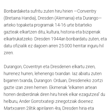
Bonbardaketa sufritu zuten hiru hirien —Conventry
(Bretaina Handia), Dresden (Alemania) eta Durango—
arteko topaketa programak 14-16 urte bitarteko
gazteak elkartzen ditu, kultura, historia eta bizipenak
elkartrukatzeko. Dresden 1944an bonbardatu zuten, eta
datu ofizialik ez dagoen arren 25.000 herritar inguru hil
ziren.
Durangon, Coventryn eta Dresdenen elkartu ziren,
hurrenez hurren, lehenengo txandan. Iaz abiatu zuten
bigarren txanda, Durangon. Orduan, Dresdeneko zortzi
gazte izan ziren hemen. Ekimenak “elkarren artean
horren desberdinak diren hiru hiriek elkar ezagutzea” du
helburu, Ander Gorrotxategi zinegotziak dioenez.
Martxoaren 28tik apirilaren 4ra, Dresden hiria eta