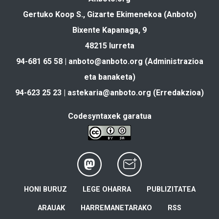
Gertuko Koop S., Gizarte Ekimenekoa (Anboto)
Bixente Kapanaga, 9
48215 Iurreta
94-681 65 58 |
anboto@anboto.org
(Administrazioa
eta banaketa)
94-623 25 23 |
astekaria@anboto.org
(Erredakzioa)
Codesyntaxek garatua
HONI BURUZ
LEGE OHARRA
PUBLIZITATEA
ARAUAK
HARREMANETARAKO
RSS