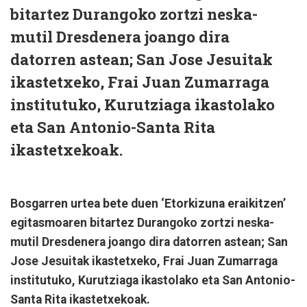
bitartez Durangoko zortzi neska-
mutil Dresdenera joango dira
datorren astean; San Jose Jesuitak
ikastetxeko, Frai Juan Zumarraga
institutuko, Kurutziaga ikastolako
eta San Antonio-Santa Rita
ikastetxekoak.
Bosgarren urtea bete duen ‘Etorkizuna eraikitzen’
egitasmoaren bitartez Durangoko zortzi neska-
mutil Dresdenera joango dira datorren astean; San
Jose Jesuitak ikastetxeko, Frai Juan Zumarraga
institutuko, Kurutziaga ikastolako eta San Antonio-
Santa Rita ikastetxekoak.