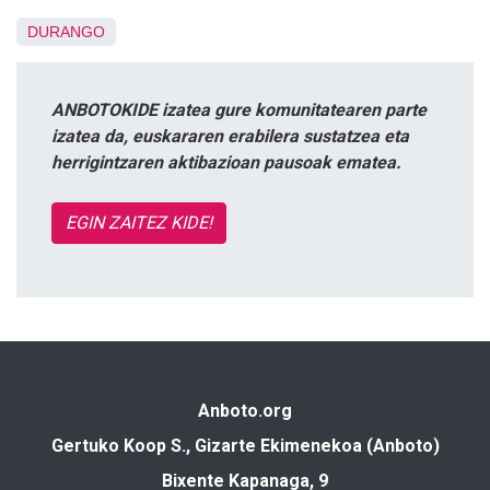
DURANGO
ANBOTOKIDE izatea gure komunitatearen parte
izatea da, euskararen erabilera sustatzea eta
herrigintzaren aktibazioan pausoak ematea.
EGIN ZAITEZ KIDE!
Anboto.org
Gertuko Koop S., Gizarte Ekimenekoa (Anboto)
Bixente Kapanaga, 9