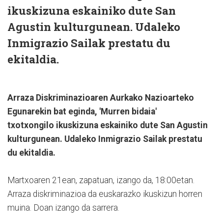
ikuskizuna eskainiko dute San
Agustin kulturgunean. Udaleko
Inmigrazio Sailak prestatu du
ekitaldia.
Arraza Diskriminazioaren Aurkako Nazioarteko
Egunarekin bat eginda, 'Murren bidaia'
txotxongilo ikuskizuna eskainiko dute San Agustin
kulturgunean. Udaleko Inmigrazio Sailak prestatu
du ekitaldia.
Martxoaren 21ean, zapatuan, izango da, 18:00etan.
Arraza diskriminazioa da euskarazko ikuskizun horren
muina. Doan izango da sarrera.