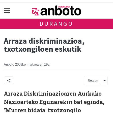
DURANGO
Arraza diskriminazioa,
txotxongiloen eskutik
Anboto
2009ko martxoaren 19a
Entzun
Arraza Diskriminazioaren Aurkako
Nazioarteko Egunarekin bat eginda,
'Murren bidaia' txotxongilo