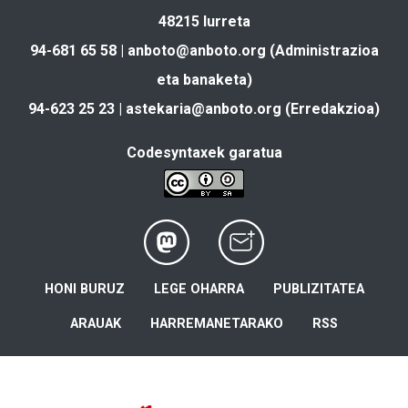
48215 Iurreta
94-681 65 58 |
anboto@anboto.org
(Administrazioa
eta banaketa)
94-623 25 23 |
astekaria@anboto.org
(Erredakzioa)
Codesyntaxek garatua
HONI BURUZ
LEGE OHARRA
PUBLIZITATEA
ARAUAK
HARREMANETARAKO
RSS