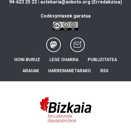
94-623 25 23 |
astekaria@anboto.org
(Erredakzioa)
Codesyntaxek garatua
HONI BURUZ
LEGE OHARRA
PUBLIZITATEA
ARAUAK
HARREMANETARAKO
RSS