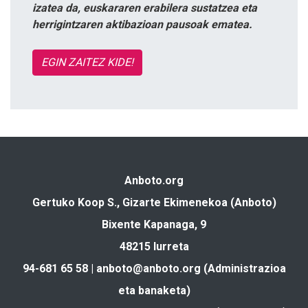
izatea da, euskararen erabilera sustatzea eta
herrigintzaren aktibazioan pausoak ematea.
EGIN ZAITEZ KIDE!
Anboto.org
Gertuko Koop S., Gizarte Ekimenekoa (Anboto)
Bixente Kapanaga, 9
48215 Iurreta
94-681 65 58 |
anboto@anboto.org
(Administrazioa
eta banaketa)