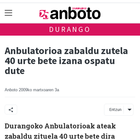
DURANGO
Anbulatorioa zabaldu zutela
40 urte bete izana ospatu
dute
Anboto
2009ko martxoaren 3a
Entzun
Durangoko Anbulatorioak ateak
zabaldu zituela 40 urte bete dira