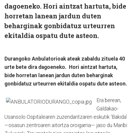
dagoeneko. Hori aintzat hartuta, bide
horretan lanean jardun duten
beharginak gonbidatuz urteurren
ekitaldia ospatu dute asteon.
Durangoko Anbulatorioak ateak zabaldu zituela 40
urte bete dira dagoeneko. Hori aintzat hartuta,
bide horretan lanean jardun duten beharginak
gonbidatuz urteurren ekitaldia ospatu dute asteon.
Era berean,
Galdakao-
Usansolo Ospitalearen zuzendaritzaren eskutik ‘Bakida’
—osasun zentroaren aitortza oroigarria— jaso du Maribi