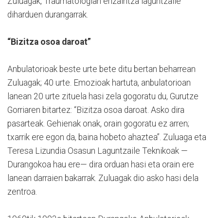
Zuluagak, Traumatologian erizaintza laguntzaile
diharduen durangarrak.
“Bizitza osoa daroat”
Anbulatorioak beste urte bete ditu bertan beharrean
Zuluagak; 40 urte. Emozioak hartuta, anbulatorioan
lanean 20 urte zituela hasi zela gogoratu du, Gurutze
Gorriaren bitartez: “Bizitza osoa daroat. Asko dira
pasarteak. Gehienak onak, orain gogoratu ez arren;
txarrik ere egon da, baina hobeto ahaztea”. Zuluaga eta
Teresa Lizundia Osasun Laguntzaile Teknikoak —
Durangokoa hau ere— dira orduan hasi eta orain ere
lanean darraien bakarrak. Zuluagak dio asko hasi dela
zentroa.