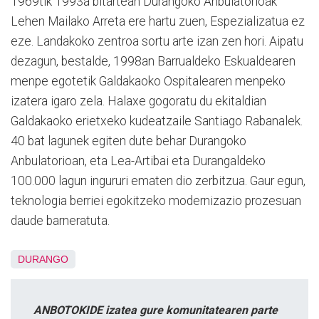
1969tik 1993a bitartean Durangoko Anbulatorioak
Lehen Mailako Arreta ere hartu zuen, Espezializatua ez
eze. Landakoko zentroa sortu arte izan zen hori. Aipatu
dezagun, bestalde, 1998an Barrualdeko Eskualdearen
menpe egotetik Galdakaoko Ospitalearen menpeko
izatera igaro zela. Halaxe gogoratu du ekitaldian
Galdakaoko erietxeko kudeatzaile Santiago Rabanalek.
40 bat lagunek egiten dute behar Durangoko
Anbulatorioan, eta Lea-Artibai eta Durangaldeko
100.000 lagun ingururi ematen dio zerbitzua. Gaur egun,
teknologia berriei egokitzeko modernizazio prozesuan
daude barneratuta.
DURANGO
ANBOTOKIDE izatea gure komunitatearen parte