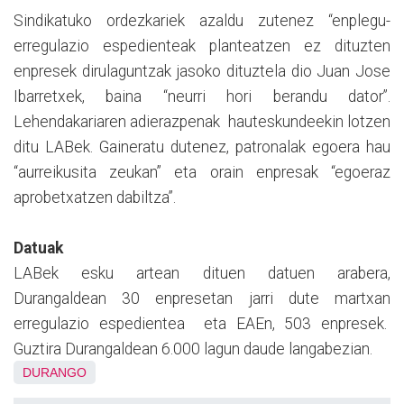
Sindikatuko ordezkariek azaldu zutenez “enplegu-
erregulazio espedienteak planteatzen ez dituzten
enpresek dirulaguntzak jasoko dituztela dio Juan Jose
Ibarretxek, baina “neurri hori berandu dator”.
Lehendakariaren adierazpenak hauteskundeekin lotzen
ditu LABek. Gaineratu dutenez, patronalak egoera hau
“aurreikusita zeukan” eta orain enpresak “egoeraz
aprobetxatzen dabiltza”.
Datuak
LABek esku artean dituen datuen arabera,
Durangaldean 30 enpresetan jarri dute martxan
erregulazio espedientea eta EAEn, 503 enpresek.
Guztira Durangaldean 6.000 lagun daude langabezian.
DURANGO