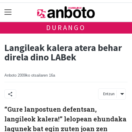
DURANGO
Langileak kalera atera behar
direla dino LABek
Anboto
2009ko otsailaren 16a
Entzun
“Gure lanpostuen defentsan,
langileok kalera!” lelopean ehundaka
lagunek bat egin zuten joan zen