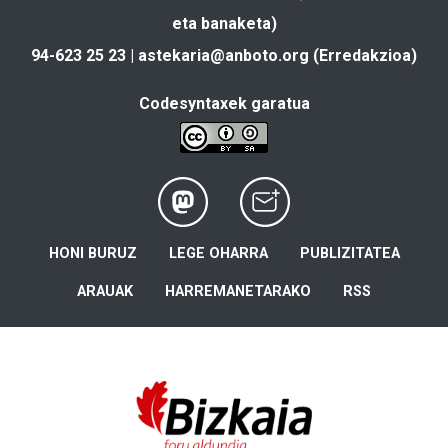
eta banaketa)
94-623 25 23 |
astekaria@anboto.org
(Erredakzioa)
Codesyntaxek garatua
HONI BURUZ
LEGE OHARRA
PUBLIZITATEA
ARAUAK
HARREMANETARAKO
RSS