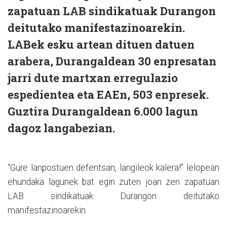
zapatuan LAB sindikatuak Durangon
deitutako manifestazinoarekin.
LABek esku artean dituen datuen
arabera, Durangaldean 30 enpresatan
jarri dute martxan erregulazio
espedientea eta EAEn, 503 enpresek.
Guztira Durangaldean 6.000 lagun
dagoz langabezian.
“Gure lanpostuen defentsan, langileok kalera!” lelopean
ehundaka lagunek bat egin zuten joan zen zapatuan
LAB sindikatuak Durangon deitutako
manifestazinoarekin.