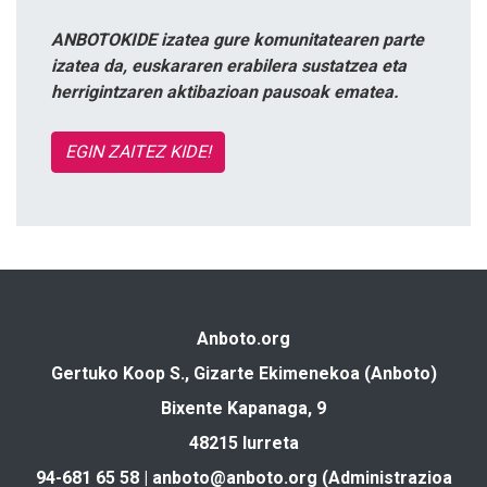
ANBOTOKIDE izatea gure komunitatearen parte
izatea da, euskararen erabilera sustatzea eta
herrigintzaren aktibazioan pausoak ematea.
EGIN ZAITEZ KIDE!
Anboto.org
Gertuko Koop S., Gizarte Ekimenekoa (Anboto)
Bixente Kapanaga, 9
48215 Iurreta
94-681 65 58 |
anboto@anboto.org
(Administrazioa