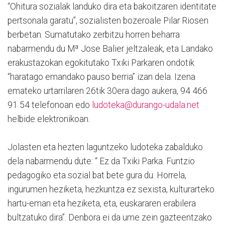
“Ohitura sozialak landuko dira eta bakoitzaren identitate
pertsonala garatu”, sozialisten bozeroale Pilar Riosen
berbetan. Sumatutako zerbitzu horren beharra
nabarmendu du Mª Jose Balier jeltzaleak, eta Landako
erakustazokan egokitutako Txiki Parkaren ondotik
“haratago emandako pauso berria” izan dela. Izena
emateko urtarrilaren 26tik 30era dago aukera, 94 466
91 54 telefonoan edo
ludoteka@durango-udala.net
helbide elektronikoan.
Jolasten eta hezten laguntzeko ludoteka zabalduko
dela nabarmendu dute: “ Ez da Txiki Parka. Funtzio
pedagogiko eta sozial bat bete gura du. Horrela,
ingurumen heziketa, hezkuntza ez sexista, kulturarteko
hartu-eman eta heziketa, eta, euskararen erabilera
bultzatuko dira”. Denbora ei da ume zein gazteentzako