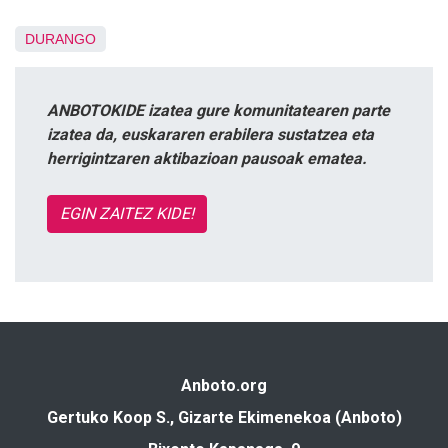
DURANGO
ANBOTOKIDE izatea gure komunitatearen parte
izatea da, euskararen erabilera sustatzea eta
herrigintzaren aktibazioan pausoak ematea.
EGIN ZAITEZ KIDE!
Anboto.org
Gertuko Koop S., Gizarte Ekimenekoa (Anboto)