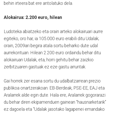
behin irteera bat ere antolatuko dela.
Alokairua: 2.200 euro, hilean
Ludoteka abiatzeko eta orain arteko alokairuari aurre
egiteko, oro har, ia 105.000 euro erabili ditu Udalak;
orain, 2009ari begira atala sortu beharko dute udal
aurrekontuan. Hilean 2.200 euro ordaindu behar ditu
alokairuan Udalak, eta, horri gehitu behar zaizkio
zerbitzuaren gastuak ez eze gastu arruntak.
Gai horrek zer esana sortu du udalbatzarrean prezio
publikoa onartzerakoan. EB-Berdeak, PSE-EE, EAJ eta
Aralarrek alde egin dute. Hala ere, Aralarrek gogorarazi
du behar diren ekipamenduen gainean “hausnarketarik”
ez dagoela eta “Udalak jasotako lagapenei emandako