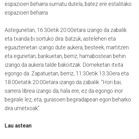
espazioen beharra sumatu dutela, batez ere estalitako
espazioen beharra.
Astegunetan, 16:30etik 20:00etara izango da zabalik
eta txanda bi sortuko dira: batzuk, astelehen eta
eguaztenetan izango dute aukera, besteek, martitzen
eta egunetan; barikuetan, berriz, hamabostean behin
izango da aukera talde bakoitzak. Domeketan itxita
egongo da. Zapatuetan, berriz, 11:30etik 13:30era eta
18:00etatik 20:00etara izango da zabalik: “Hori bai,
sarrera librea izango da, hala ere, ez da egongo inor
begirale lez, eta, gurasoen begiradapean egon beharko
dira umetxoak”.
Lau astean