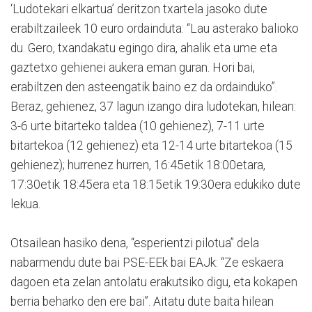
‘Ludotekari elkartua’ deritzon txartela jasoko dute
erabiltzaileek 10 euro ordainduta: “Lau asterako balioko
du. Gero, txandakatu egingo dira, ahalik eta ume eta
gaztetxo gehienei aukera eman guran. Hori bai,
erabiltzen den asteengatik baino ez da ordainduko”.
Beraz, gehienez, 37 lagun izango dira ludotekan, hilean:
3-6 urte bitarteko taldea (10 gehienez), 7-11 urte
bitartekoa (12 gehienez) eta 12-14 urte bitartekoa (15
gehienez); hurrenez hurren, 16:45etik 18:00etara,
17:30etik 18:45era eta 18:15etik 19:30era edukiko dute
lekua.
Otsailean hasiko dena, “esperientzi pilotua” dela
nabarmendu dute bai PSE-EEk bai EAJk: “Ze eskaera
dagoen eta zelan antolatu erakutsiko digu, eta kokapen
berria beharko den ere bai”. Aitatu dute baita hilean