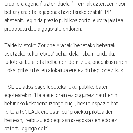
erabilera agerian” uzten duela. “Premiak aztertzen hasi
behar gara eta lagapenak horretarako erabili”. PP
abstenitu egin da prezio publikoa zortzi eurora jaistea
proposatu duela gogoratu ondoren.
Talde Mistoko Zorione Aranak “benetako beharrak
asetzeko kultur etxea” behar dela nabarmendu du,
ludoteka bera, eta helburuen definizioa, ondo ikusi arren.
Lokal pribatu baten alokairua ere ez du begi onez ikusi.
PSE-EE ados dago ludoteka lokal publiko baten
egotearekin. “Hala ere, orain ez dugunez, hau behin
behineko kokapena izango dugu, beste espazio bat
lortu arte”. EAJk ere esan du “proiektu pilotua den
heinean, zerbitzu edo egitasmo egokia den edo ez
aztertu egingo dela”.