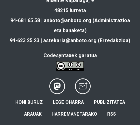
Bixente Kapanaga, 9
48215 Iurreta
94-681 65 58 |
anboto@anboto.org
(Administrazioa
eta banaketa)
94-623 25 23 |
astekaria@anboto.org
(Erredakzioa)
Codesyntaxek garatua
HONI BURUZ
LEGE OHARRA
PUBLIZITATEA
ARAUAK
HARREMANETARAKO
RSS