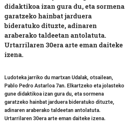
didaktikoa izan gura du, eta sormena
garatzeko hainbat jarduera
bideratuko dituzte, adinaren
araberako taldeetan antolatuta.
Urtarrilaren 30era arte eman daiteke
izena.
Ludoteka jarriko du martxan Udalak, otsailean,
Pablo Pedro Astarloa 7an. Elkartzeko eta jolasteko
gune didaktikoa izan gura du, eta sormena
garatzeko hainbat jarduera bideratuko dituzte,
adinaren araberako taldeetan antolatuta.
Urtarrilaren 30era arte eman daiteke izena.