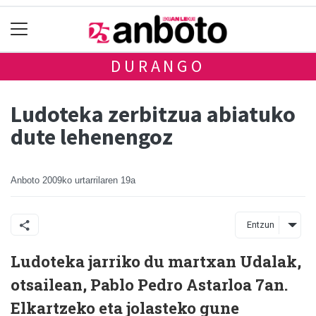
DURANGO
Ludoteka zerbitzua abiatuko
dute lehenengoz
Anboto
2009ko urtarrilaren 19a
Entzun
Ludoteka jarriko du martxan Udalak,
otsailean, Pablo Pedro Astarloa 7an.
Elkartzeko eta jolasteko gune