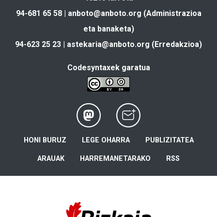
94-681 65 58 |
anboto@anboto.org
(Administrazioa
eta banaketa)
94-623 25 23 |
astekaria@anboto.org
(Erredakzioa)
Codesyntaxek garatua
HONI BURUZ
LEGE OHARRA
PUBLIZITATEA
ARAUAK
HARREMANETARAKO
RSS