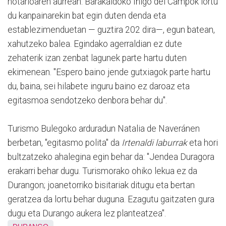
notarioaren aurrean. Barakaldoko Iñigo del Campok lortu
du kanpainarekin bat egin duten denda eta
establezimenduetan — guztira 202 dira—, egun batean,
xahutzeko balea. Egindako agerraldian ez dute
zehaterik izan zenbat lagunek parte hartu duten
ekimenean. "Espero baino jende gutxiagok parte hartu
du, baina, sei hilabete inguru baino ez daroaz eta
egitasmoa sendotzeko denbora behar du".
Turismo Bulegoko arduradun Natalia de Naveránen
berbetan, "egitasmo polita" da
Irtenaldi laburrak
eta hori
bultzatzeko ahalegina egin behar da: "Jendea Duragora
erakarri behar dugu. Turismorako ohiko lekua ez da
Durangon; joanetorriko bisitariak ditugu eta bertan
geratzea da lortu behar duguna. Ezagutu gaitzaten gura
dugu eta Durango aukera lez planteatzea".