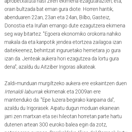
aprobetxatuta hasi ziren ekimena ezagutarazten, eta,
orain bultzada bat eman gura diote. Horren haritik,
abenduaren 22an, 23an eta 24an, Bilbo, Gasteiz,
Donostia eta Iruñan emango dute ezagutzera ekimena
seg way bitartez. "Egoera ekonomiko orokorra nahiko
makala da eta kanpotik jendea etortzea zailagoa izan
daitekeenez, behintzat inguruetako herrietara jo gura
izan da. Jenteak aukera hori ezagutzea da lortu gura
dena", azaldu du Aitziber Irigoras alkateak.
Zaldi-munduan murgiltzeko aukera ere eskaintzen duen
Irtenaldi laburrak
ekimenak eta 2009an ere
mantenduko da: "Epe luzera begirako kanpaina da",
azaldu du Irigorasek. Aipatu dugun moduan ekainean
jarri zen martxan eta sei hileotan horretan parte hartu
dutenen artean 300 euroko balea egin da zotz,