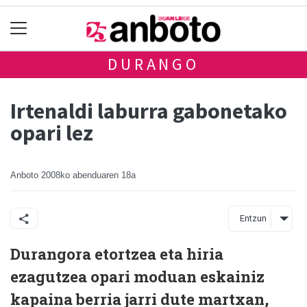
DURANGO
Irtenaldi laburra gabonetako
opari lez
Anboto
2008ko abenduaren 18a
Entzun
Durangora etortzea eta hiria
ezagutzea opari moduan eskainiz
kapaina berria jarri dute martxan,