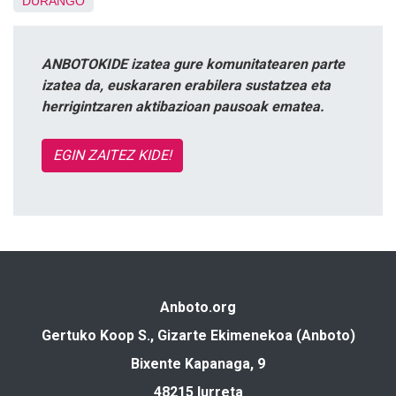
DURANGO
ANBOTOKIDE izatea gure komunitatearen parte
izatea da, euskararen erabilera sustatzea eta
herrigintzaren aktibazioan pausoak ematea.
EGIN ZAITEZ KIDE!
Anboto.org
Gertuko Koop S., Gizarte Ekimenekoa (Anboto)
Bixente Kapanaga, 9
48215 Iurreta