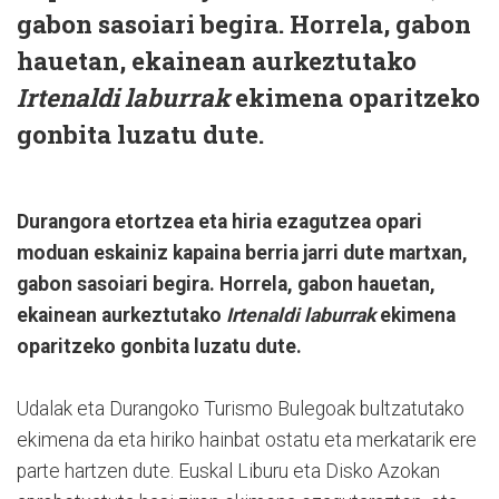
gabon sasoiari begira. Horrela, gabon
hauetan, ekainean aurkeztutako
Irtenaldi laburrak
ekimena oparitzeko
gonbita luzatu dute.
Durangora etortzea eta hiria ezagutzea opari
moduan eskainiz kapaina berria jarri dute martxan,
gabon sasoiari begira. Horrela, gabon hauetan,
ekainean aurkeztutako
Irtenaldi laburrak
ekimena
oparitzeko gonbita luzatu dute.
Udalak eta Durangoko Turismo Bulegoak bultzatutako
ekimena da eta hiriko hainbat ostatu eta merkatarik ere
parte hartzen dute. Euskal Liburu eta Disko Azokan