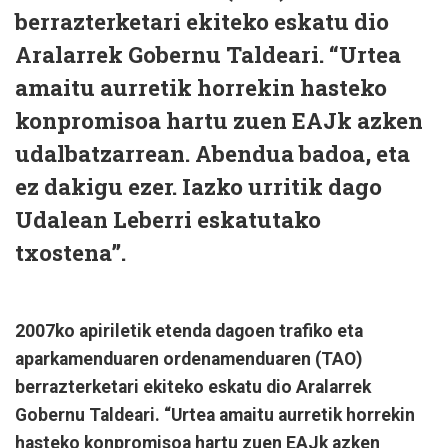
berrazterketari ekiteko eskatu dio
Aralarrek Gobernu Taldeari. “Urtea
amaitu aurretik horrekin hasteko
konpromisoa hartu zuen EAJk azken
udalbatzarrean. Abendua badoa, eta
ez dakigu ezer. Iazko urritik dago
Udalean Leberri eskatutako
txostena”.
2007ko apiriletik etenda dagoen trafiko eta
aparkamenduaren ordenamenduaren (TAO)
berrazterketari ekiteko eskatu dio Aralarrek
Gobernu Taldeari. “Urtea amaitu aurretik horrekin
hasteko konpromisoa hartu zuen EAJk azken