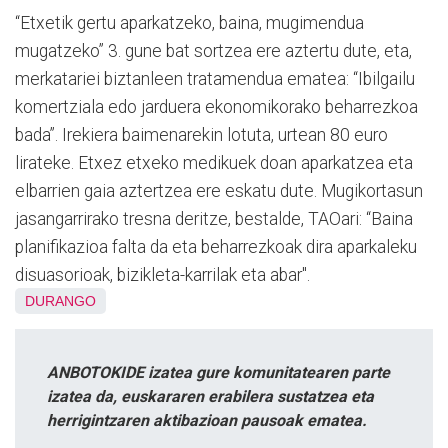
“Etxetik gertu aparkatzeko, baina, mugimendua
mugatzeko” 3. gune bat sortzea ere aztertu dute, eta,
merkatariei biztanleen tratamendua ematea: “Ibilgailu
komertziala edo jarduera ekonomikorako beharrezkoa
bada”. Irekiera baimenarekin lotuta, urtean 80 euro
lirateke. Etxez etxeko medikuek doan aparkatzea eta
elbarrien gaia aztertzea ere eskatu dute. Mugikortasun
jasangarrirako tresna deritze, bestalde, TAOari: “Baina
planifikazioa falta da eta beharrezkoak dira aparkaleku
disuasorioak, bizikleta-karrilak eta abar".
DURANGO
ANBOTOKIDE izatea gure komunitatearen parte
izatea da, euskararen erabilera sustatzea eta
herrigintzaren aktibazioan pausoak ematea.