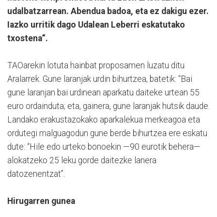
udalbatzarrean. Abendua badoa, eta ez dakigu ezer.
Iazko urritik dago Udalean Leberri eskatutako
txostena”.
TAOarekin lotuta hainbat proposamen luzatu ditu
Aralarrek. Gune laranjak urdin bihurtzea, batetik: “Bai
gune laranjan bai urdinean aparkatu daiteke urtean 55
euro ordainduta; eta, gainera, gune laranjak hutsik daude.
Landako erakustazokako aparkalekua merkeagoa eta
ordutegi malguagodun gune berde bihurtzea ere eskatu
dute: “Hile edo urteko bonoekin —90 eurotik behera—
alokatzeko 25 leku gorde daitezke lanera
datozenentzat”.
Hirugarren gunea