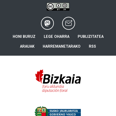
HONI BURUZ
LEGE OHARRA
PUBLIZITATEA
ARAUAK
HARREMANETARAKO
RSS