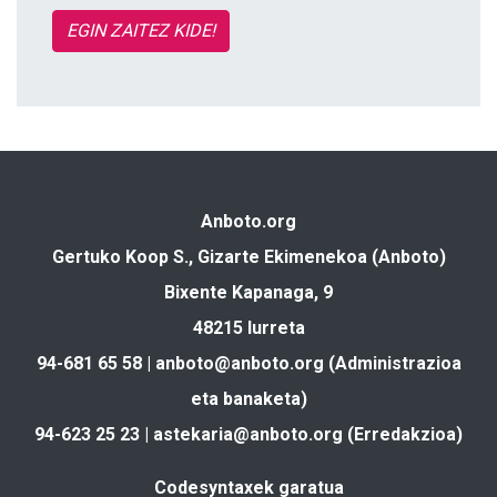
EGIN ZAITEZ KIDE!
Anboto.org
Gertuko Koop S., Gizarte Ekimenekoa (Anboto)
Bixente Kapanaga, 9
48215 Iurreta
94-681 65 58 |
anboto@anboto.org
(Administrazioa
eta banaketa)
94-623 25 23 |
astekaria@anboto.org
(Erredakzioa)
Codesyntaxek garatua