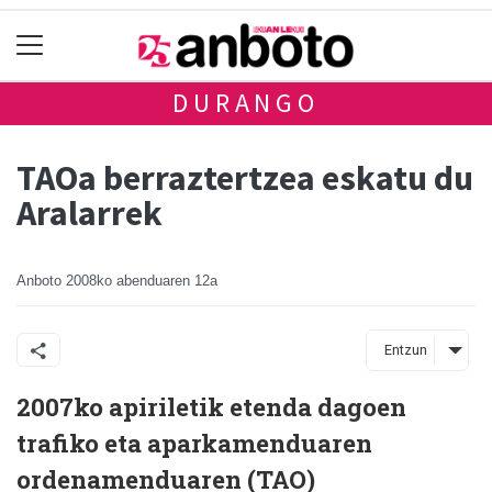
DURANGO
TAOa berraztertzea eskatu du
Aralarrek
Anboto
2008ko abenduaren 12a
Entzun
2007ko apiriletik etenda dagoen
trafiko eta aparkamenduaren
ordenamenduaren (TAO)