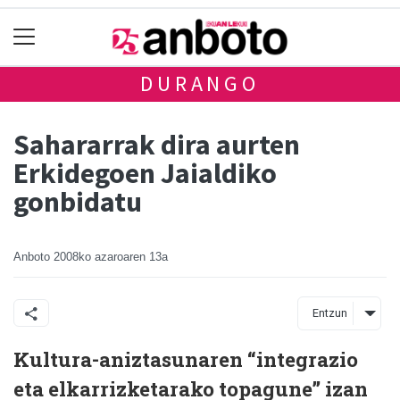
DURANGO
Sahararrak dira aurten
Erkidegoen Jaialdiko
gonbidatu
Anboto
2008ko azaroaren 13a
Entzun
Kultura-aniztasunaren “integrazio
eta elkarrizketarako topagune” izan