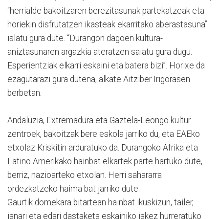
“herrialde bakoitzaren berezitasunak partekatzeak eta
horiekin disfrutatzen ikasteak ekarritako aberastasuna”
islatu gura dute. “Durangon dagoen kultura-
aniztasunaren argazkia ateratzen saiatu gura dugu.
Esperientziak elkarri eskaini eta batera bizi”. Horixe da
ezagutarazi gura dutena, alkate Aitziber Irigorasen
berbetan.
Andaluzia, Extremadura eta Gaztela-Leongo kultur
zentroek, bakoitzak bere eskola jarriko du, eta EAEko
etxolaz Kriskitin arduratuko da. Durangoko Afrika eta
Latino Amerikako hainbat elkartek parte hartuko dute,
berriz, nazioarteko etxolan. Herri sahararra
ordezkatzeko haima bat jarriko dute.
Gaurtik domekara bitartean hainbat ikuskizun, tailer,
janari eta edari dastaketa eskainiko jakez hurreratuko