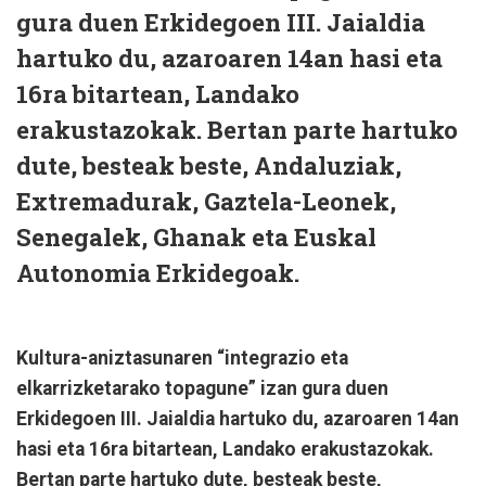
gura duen Erkidegoen III. Jaialdia
hartuko du, azaroaren 14an hasi eta
16ra bitartean, Landako
erakustazokak. Bertan parte hartuko
dute, besteak beste, Andaluziak,
Extremadurak, Gaztela-Leonek,
Senegalek, Ghanak eta Euskal
Autonomia Erkidegoak.
Kultura-aniztasunaren “integrazio eta
elkarrizketarako topagune” izan gura duen
Erkidegoen III. Jaialdia hartuko du, azaroaren 14an
hasi eta 16ra bitartean, Landako erakustazokak.
Bertan parte hartuko dute, besteak beste,