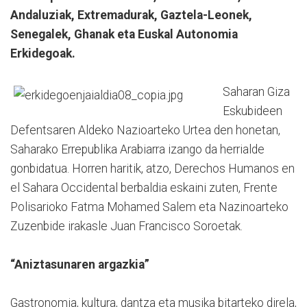
Andaluziak, Extremadurak, Gaztela-Leonek,
Senegalek, Ghanak eta Euskal Autonomia
Erkidegoak.
Saharan Giza
Eskubideen
Defentsaren Aldeko Nazioarteko Urtea den honetan,
Saharako Errepublika Arabiarra izango da herrialde
gonbidatua. Horren haritik, atzo, Derechos Humanos en
el Sahara Occidental berbaldia eskaini zuten, Frente
Polisarioko Fatma Mohamed Salem eta Nazinoarteko
Zuzenbide irakasle Juan Francisco Soroetak.
“Aniztasunaren argazkia”
Gastronomia, kultura, dantza eta musika bitarteko direla,