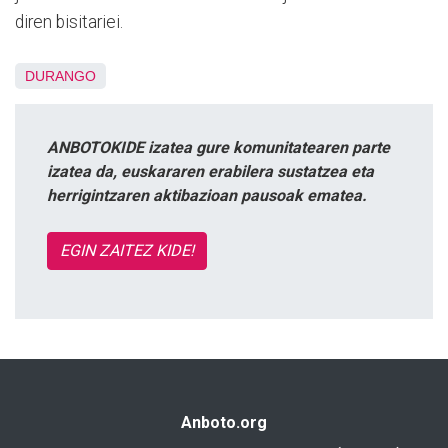
diren bisitariei.
DURANGO
ANBOTOKIDE izatea gure komunitatearen parte
izatea da, euskararen erabilera sustatzea eta
herrigintzaren aktibazioan pausoak ematea.
EGIN ZAITEZ KIDE!
Anboto.org