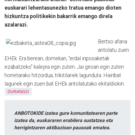
euskarari lehentasunezko tratua emango dioten
hizkuntza politikekin bakarrik emango direla
azalarazi.
Bertso afaria
antolatu zuen
EHEk. Era berean, domekan, “erdal inposaketak
ezabatzeko” kalejira egin zuten. Jai giroan egin zuten
horretarako hitzordua, trikitilariek lagunduta. Hainbat
lagunek egin zuen bat EHEk antolatutako ekitaldiokin.
DURANGO
ANBOTOKIDE izatea gure komunitatearen parte
izatea da, euskararen erabilera sustatzea eta
herrigintzaren aktibazioan pausoak ematea.