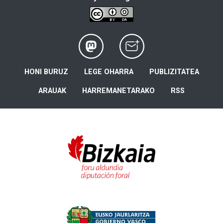
HONI BURUZ
LEGE OHARRA
PUBLIZITATEA
ARAUAK
HARREMANETARAKO
RSS