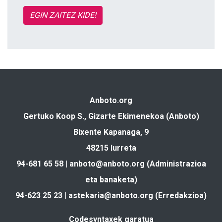
EGIN ZAITEZ KIDE!
Anboto.org
Gertuko Koop S., Gizarte Ekimenekoa (Anboto)
Bixente Kapanaga, 9
48215 Iurreta
94-681 65 58 |
anboto@anboto.org
(Administrazioa
eta banaketa)
94-623 25 23 |
astekaria@anboto.org
(Erredakzioa)
Codesyntaxek garatua