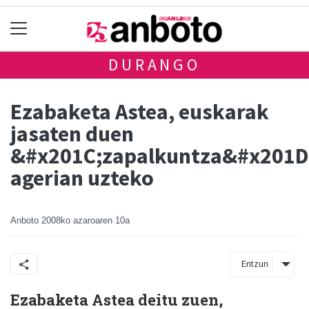
DURANGO
Ezabaketa Astea, euskarak
jasaten duen
&#x201C;zapalkuntza&#x201D
agerian uzteko
Anboto
2008ko azaroaren 10a
Entzun
Ezabaketa Astea deitu zuen,