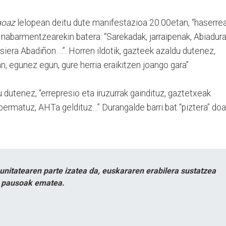
goaz
lelopean deitu dute manifestazioa 20:00etan, “haserre
 nabarmentzearekin batera: “Sarekadak, jarraipenak, Abiadur
iera Abadiñon….”. Horren ildotik, gazteek azaldu dutenez,
n, egunez egun, gure herria eraikitzen joango gara”.
dutenez, “errepresio eta iruzurrak gaindituz, gaztetxeak
ermatuz, AHTa geldituz…” Durangalde barri bat “piztera” doa
itatearen parte izatea da, euskararen erabilera sustatzea
n pausoak ematea.