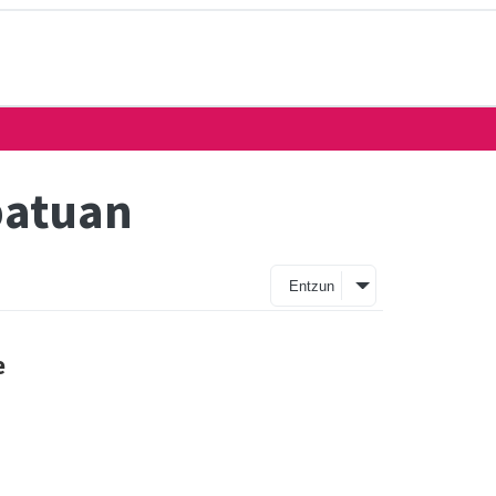
patuan
Entzun
e