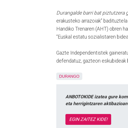
Durangalde barri bat piztutzera 
erakusteko arrazoiak” badituztela
Handiko Trenaren (AHT) obren has
“Euskal estatu sozialistaren bidea
Gazte Independentistek gaineratu 
defendatuz, gazteon eskubideak b
DURANGO
ANBOTOKIDE izatea gure komun
eta herrigintzaren aktibazioa
EGIN ZAITEZ KIDE!