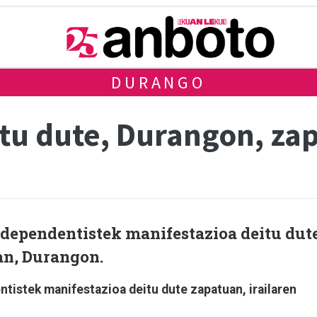
DURANGO
itu dute, Durangon, za
dependentistek manifestazioa deitu dut
an, Durangon.
tistek manifestazioa deitu dute zapatuan, irailaren