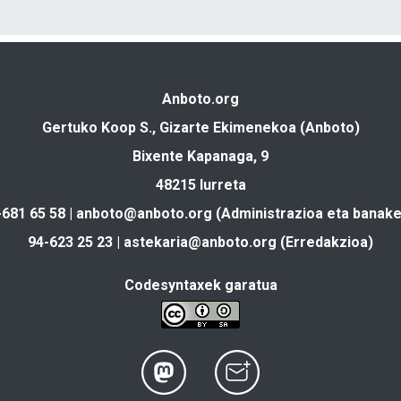
Anboto.org
Gertuko Koop S., Gizarte Ekimenekoa (Anboto)
Bixente Kapanaga, 9
48215 Iurreta
-681 65 58 |
anboto@anboto.org
(Administrazioa eta banake
94-623 25 23 |
astekaria@anboto.org
(Erredakzioa)
Codesyntaxek garatua