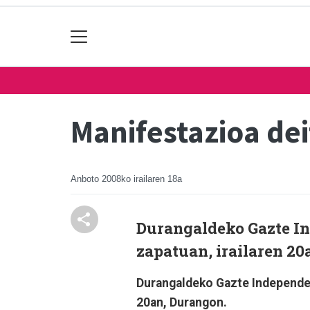
Manifestazioa de
Anboto
2008ko irailaren 18a
Durangaldeko Gazte In
zapatuan, irailaren 20
Durangaldeko Gazte Independen
20an, Durangon.