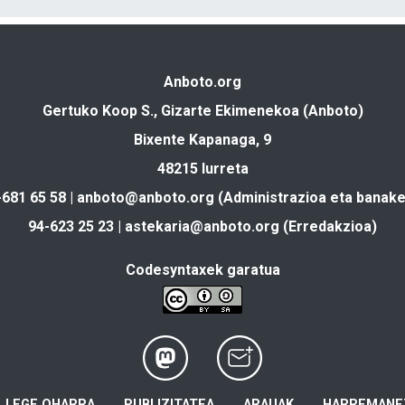
Anboto.org
Gertuko Koop S., Gizarte Ekimenekoa (Anboto)
Bixente Kapanaga, 9
48215 Iurreta
-681 65 58 |
anboto@anboto.org
(Administrazioa eta banake
94-623 25 23 |
astekaria@anboto.org
(Erredakzioa)
Codesyntaxek garatua
LEGE OHARRA
PUBLIZITATEA
ARAUAK
HARREMANE