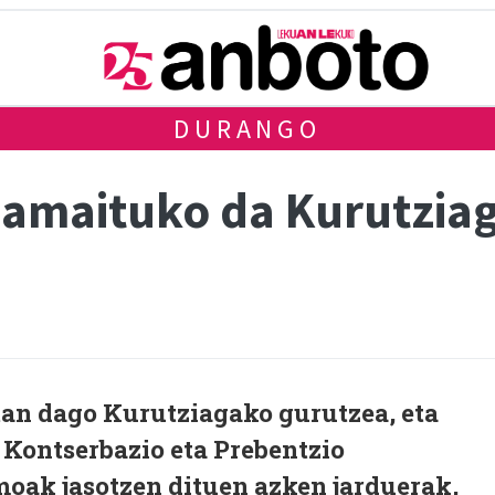
DURANGO
 amaituko da Kurutzia
an dago Kurutziagako gurutzea, eta
 Kontserbazio eta Prebentzio
ak jasotzen dituen azken jarduerak,