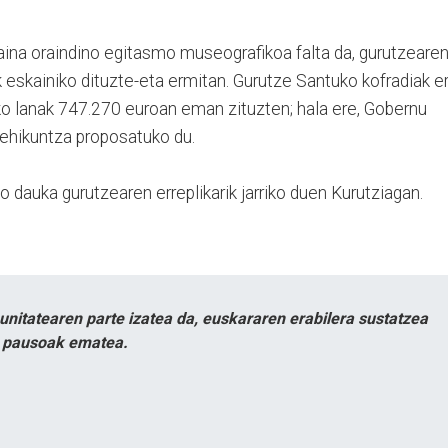
aina oraindino egitasmo museografikoa falta da, gurutzeare
 eskainiko dituzte-eta ermitan. Gurutze Santuko kofradiak e
ko lanak 747.270 euroan eman zituzten; hala ere, Gobernu
ehikuntza proposatuko du.
o dauka gurutzearen erreplikarik jarriko duen Kurutziagan.
itatearen parte izatea da, euskararen erabilera sustatzea
n pausoak ematea.