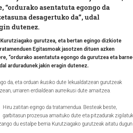
re, “ordurako asentatuta egongo da
zetasuna desagertuko da”, udal
gin dutenez.
Kurutziagako gurutzea, eta bertan egingo dizkiote
Tratamenduen Egitasmoak jasotzen dituen azken
n ere, “ordurako asentatuta egongo da gurutzea eta barne
al arduradunek jakin eragin dutenez.
ongo da, eta orduan ikusiko dute lekualdatzean gurutzeak
ezean, urriaren erdialdean aurreikusi dute amaitzea.
Hiru zatitan egingo da tratamendua. Besteak beste,
garbitasun prozesua amaituko dute eta pitzadurak zigilatu
zango du estalpe berria Kurutziagako gurutzeak aitatu dugun