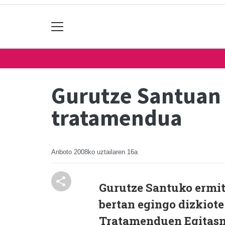
Gurutze Santuan
tratamendua
Anboto
2008ko uztailaren 16a
Gurutze Santuko ermit
bertan egingo dizkiote
Tratamenduen Egitasmo