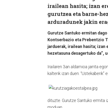
irailean hasita; izan e
gurutzea eta barne-he
arduradunek jakin era
Gurutze Santuko ermitan dago 
Kontserbazio eta Prebentzio 
jarduerak, irailean hasita; iza
hezetasuna desagertuko da”, ud
Irailaren 3an aldamioa jarrita eg
kalterik izan duen. “Ustekaberik” 
dituzte. Gurutze Santuko ermita i
moduan.