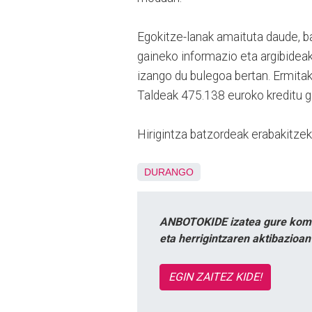
Egokitze-lanak amaituta daude, b
gaineko informazio eta argibideak
izango du bulegoa bertan. Ermita
Taldeak 475.138 euroko kreditu g
Hirigintza batzordeak erabakitzek
DURANGO
ANBOTOKIDE izatea gure komun
eta herrigintzaren aktibazioa
EGIN ZAITEZ KIDE!