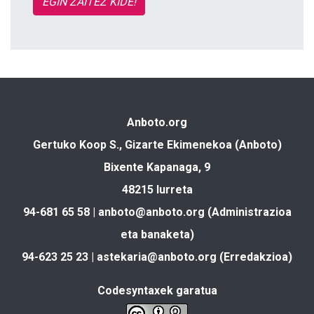
EGIN ZAITEZ KIDE!
Anboto.org
Gertuko Koop S., Gizarte Ekimenekoa (Anboto)
Bixente Kapanaga, 9
48215 Iurreta
94-681 65 58 |
anboto@anboto.org
(Administrazioa
eta banaketa)
94-623 25 23 |
astekaria@anboto.org
(Erredakzioa)
Codesyntaxek garatua