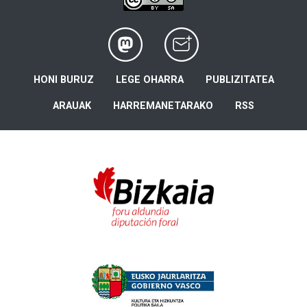
HONI BURUZ
LEGE OHARRA
PUBLIZITATEA
ARAUAK
HARREMANETARAKO
RSS