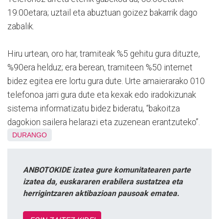
19:00etara; uztail eta abuztuan goizez bakarrik dago
zabalik.
Hiru urtean, oro har, tramiteak %5 gehitu gura dituzte,
%90era helduz; era berean, tramiteen %50 internet
bidez egitea ere lortu gura dute. Urte amaierarako 010
telefonoa jarri gura dute eta kexak edo iradokizunak
sistema informatizatu bidez bideratu, “bakoitza
dagokion sailera helarazi eta zuzenean erantzuteko”.
DURANGO
ANBOTOKIDE izatea gure komunitatearen parte
izatea da, euskararen erabilera sustatzea eta
herrigintzaren aktibazioan pausoak ematea.