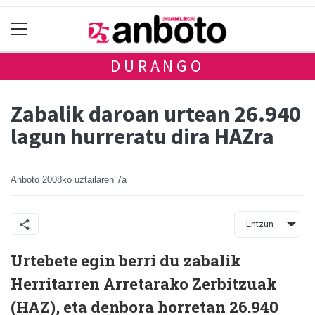
DURANGO
Zabalik daroan urtean 26.940
lagun hurreratu dira HAZra
Anboto
2008ko uztailaren 7a
Entzun
Urtebete egin berri du zabalik
Herritarren Arretarako Zerbitzuak
(HAZ), eta denbora horretan 26.940