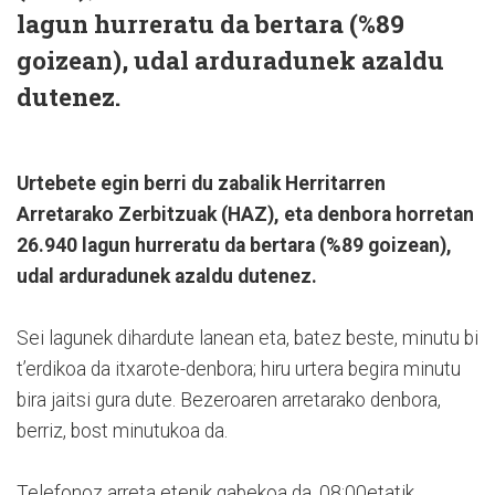
lagun hurreratu da bertara (%89
goizean), udal arduradunek azaldu
dutenez.
Urtebete egin berri du zabalik Herritarren
Arretarako Zerbitzuak (HAZ), eta denbora horretan
26.940 lagun hurreratu da bertara (%89 goizean),
udal arduradunek azaldu dutenez.
Sei lagunek dihardute lanean eta, batez beste, minutu bi
t’erdikoa da itxarote-denbora; hiru urtera begira minutu
bira jaitsi gura dute. Bezeroaren arretarako denbora,
berriz, bost minutukoa da.
Telefonoz arreta etenik gabekoa da, 08:00etatik