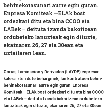
behinekotasunari aurre egin guran.
Enpresa Komiteak —ELAk bost
ordezkari ditu eta bina CCOO eta
LABek— deituta txanda bakoitzean
ordubeteko lanuzteak egin dituzte,
ekainaren 26, 27 eta 30ean eta
uztailaren 1ean.
Corus, Laminacion y Derivados (LAYDE) enpresan
kalera irten dute beharginek, lan kontratuen behin-
behinekotasunari aurre egin guran. Enpresa
Komiteak —ELAk bost ordezkari ditu eta bina CCOO
eta LABek— deituta txanda bakoitzean ordubeteko
lanuzteak egin dituzte, ekainaren 26, 27 eta 30ean