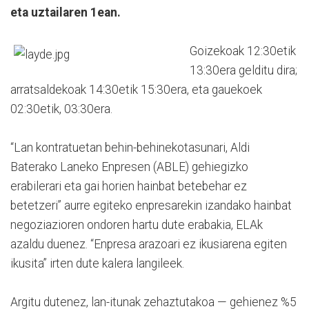
eta uztailaren 1ean.
Goizekoak 12:30etik
13:30era gelditu dira;
arratsaldekoak 14:30etik 15:30era, eta gauekoek
02:30etik, 03:30era.
“Lan kontratuetan behin-behinekotasunari, Aldi
Baterako Laneko Enpresen (ABLE) gehiegizko
erabilerari eta gai horien hainbat betebehar ez
betetzeri” aurre egiteko enpresarekin izandako hainbat
negoziazioren ondoren hartu dute erabakia, ELAk
azaldu duenez. “Enpresa arazoari ez ikusiarena egiten
ikusita” irten dute kalera langileek.
Argitu dutenez, lan-itunak zehaztutakoa — gehienez %5