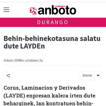
DURANGO
Behin-behinekotasuna salatu
dute LAYDEn
Anboto
2008ko uztailaren 2a
Entzun
Corus, Laminacion y Derivados
(LAYDE) enpresan kalera irten dute
beharginek, lan kontratuen behin-