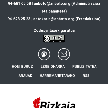
94-681 65 58 |
anboto@anboto.org
(Administrazioa
eta banaketa)
94-623 25 23 |
astekaria@anboto.org
(Erredakzioa)
Codesyntaxek garatua
HONI BURUZ
LEGE OHARRA
PUBLIZITATEA
ARAUAK
HARREMANETARAKO
RSS