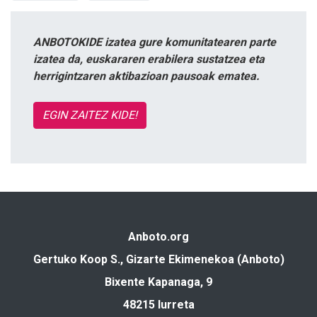
ANBOTOKIDE izatea gure komunitatearen parte
izatea da, euskararen erabilera sustatzea eta
herrigintzaren aktibazioan pausoak ematea.
EGIN ZAITEZ KIDE!
Anboto.org
Gertuko Koop S., Gizarte Ekimenekoa (Anboto)
Bixente Kapanaga, 9
48215 Iurreta