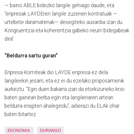
— baino ABLE bidezko langile gehiago daude, eta
“enpresak LAYDEren langile zuzenen kontratuak —
urtebete daramatenak— desegiteko ausardia izan du.
Kongruentzia eta koherentzia gabeko neurri bidegabeak
dira”.
“Beldurra sartu guran”
Enpresa Komiteak dio LAYDE enpresa ez dela
langileekin jesarri, eta ez ei du ezelako proposamenik
aurkeztu. “Egin duen bakarra izan da etorkizuneko krisi
baten gainean berba egin eta langileriaren artean
beldurra eragiten ahalegindu”, adierazi du ELAk ohar
baten bitartez.
EKONOMIA
DURANGO