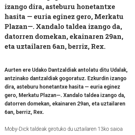
izango dira, asteburu honetantxe
hasita — euria eginez gero, Merkatu
Plazan—. Xandalo taldea izango da,
datorren domekan, ekainaren 29an,
eta uztailaren 6an, berriz, Rex.
Aurten ere Udako Dantzaldiak antolatu ditu Udalak,
antzinako dantzaldiak gogoratuz. Ezkurdin izango
dira, asteburu honetantxe hasita — euria eginez
gero, Merkatu Plazan—. Xandalo taldea izango da,
datorren domekan, ekainaren 29an, eta uztailaren
6an, berriz, Rex.
Moby-Dick taldeak girotuko du uztailaren 13ko saioa