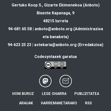
Gertuko Koop S., Gizarte Ekimenekoa (Anboto)
Bixente Kapanaga, 9
48215 Iurreta
94-681 65 58 |
anboto@anboto.org
(Administrazioa
eta banaketa)
94-623 25 23 |
astekaria@anboto.org
(Erredakzioa)
Codesyntaxek garatua
HONI BURUZ
LEGE OHARRA
PUBLIZITATEA
ARAUAK
HARREMANETARAKO
RSS