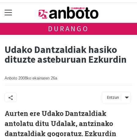
DURANGO
Udako Dantzaldiak hasiko
dituzte asteburuan Ezkurdin
Anboto
2008ko ekainaren 26a
Entzun
Aurten ere Udako Dantzaldiak
antolatu ditu Udalak, antzinako
dantzaldiak gogoratuz. Ezkurdin