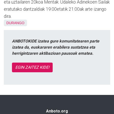
eta uztailaren 20koa Mentak. Udaleko Adinekoen Sailak
eratutako dantzaldiak 19:00etatik 21:00ak arte izango
dira.
DURANGO
ANBOTOKIDE izatea gure komunitatearen parte
izatea da, euskararen erabilera sustatzea eta
herrigintzaren aktibazioan pausoak ematea.
EGIN ZAITEZ KIDE!
Anboto.org