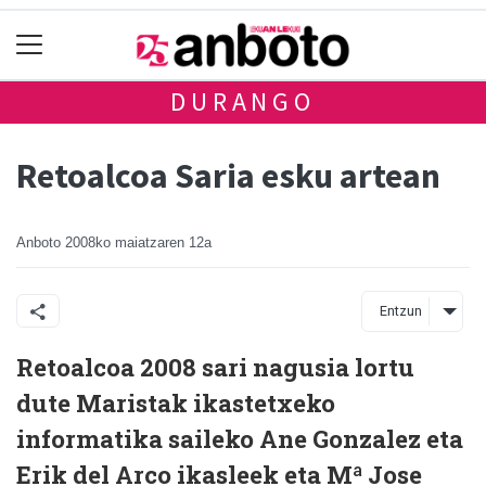
DURANGO
Retoalcoa Saria esku artean
Anboto
2008ko maiatzaren 12a
Entzun
Retoalcoa 2008 sari nagusia lortu
dute Maristak ikastetxeko
informatika saileko Ane Gonzalez eta
Erik del Arco ikasleek eta Mª Jose