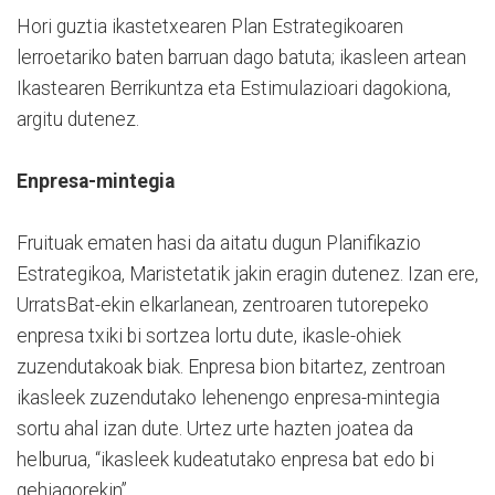
Hori guztia ikastetxearen Plan Estrategikoaren
lerroetariko baten barruan dago batuta; ikasleen artean
Ikastearen Berrikuntza eta Estimulazioari dagokiona,
argitu dutenez.
Enpresa-mintegia
Fruituak ematen hasi da aitatu dugun Planifikazio
Estrategikoa, Maristetatik jakin eragin dutenez. Izan ere,
UrratsBat-ekin elkarlanean, zentroaren tutorepeko
enpresa txiki bi sortzea lortu dute, ikasle-ohiek
zuzendutakoak biak. Enpresa bion bitartez, zentroan
ikasleek zuzendutako lehenengo enpresa-mintegia
sortu ahal izan dute. Urtez urte hazten joatea da
helburua, “ikasleek kudeatutako enpresa bat edo bi
gehiagorekin”.