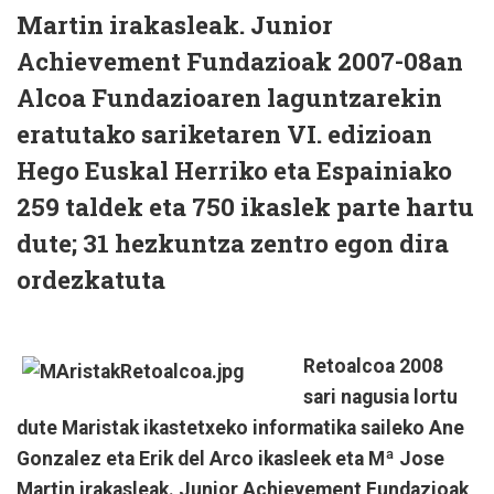
Martin irakasleak. Junior
Achievement Fundazioak 2007-08an
Alcoa Fundazioaren laguntzarekin
eratutako sariketaren VI. edizioan
Hego Euskal Herriko eta Espainiako
259 taldek eta 750 ikaslek parte hartu
dute; 31 hezkuntza zentro egon dira
ordezkatuta
Retoalcoa 2008
sari nagusia lortu
dute Maristak ikastetxeko informatika saileko Ane
Gonzalez eta Erik del Arco ikasleek eta Mª Jose
Martin irakasleak. Junior Achievement Fundazioak