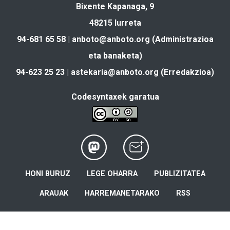
Bixente Kapanaga, 9
48215 Iurreta
94-681 65 58 |
anboto@anboto.org
(Administrazioa
eta banaketa)
94-623 25 23 |
astekaria@anboto.org
(Erredakzioa)
Codesyntaxek garatua
HONI BURUZ
LEGE OHARRA
PUBLIZITATEA
ARAUAK
HARREMANETARAKO
RSS