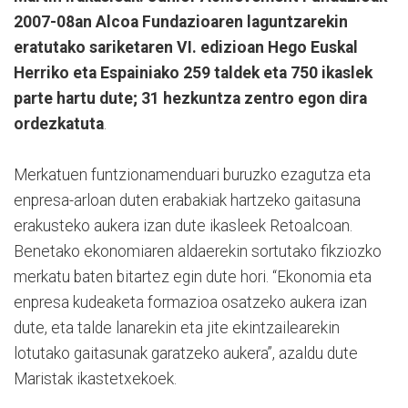
2007-08an Alcoa Fundazioaren laguntzarekin
eratutako sariketaren VI. edizioan Hego Euskal
Herriko eta Espainiako 259 taldek eta 750 ikaslek
parte hartu dute; 31 hezkuntza zentro egon dira
ordezkatuta
.
Merkatuen funtzionamenduari buruzko ezagutza eta
enpresa-arloan duten erabakiak hartzeko gaitasuna
erakusteko aukera izan dute ikasleek Retoalcoan.
Benetako ekonomiaren aldaerekin sortutako fikziozko
merkatu baten bitartez egin dute hori. “Ekonomia eta
enpresa kudeaketa formazioa osatzeko aukera izan
dute, eta talde lanarekin eta jite ekintzailearekin
lotutako gaitasunak garatzeko aukera”, azaldu dute
Maristak ikastetxekoek.