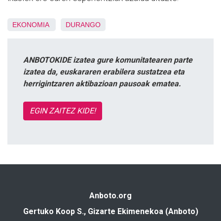
EKONOMIA
DURANGO
ANBOTOKIDE izatea gure komunitatearen parte
izatea da, euskararen erabilera sustatzea eta
herrigintzaren aktibazioan pausoak ematea.
EGIN ZAITEZ KIDE!
Anboto.org
Gertuko Koop S., Gizarte Ekimenekoa (Anboto)