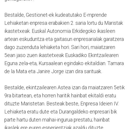
Bestalde, Gestionet-ek kudeatutako E-mprende
Lehiaketan enpresa erabakien 2. saria lortu du Maristak
ikastetxeak. Euskal Autonomia Erkidegoko ikasleen
artean eskuduntza eta gaitasun enpresarialak garatzera
dago zuzenduta lehiaketa hori. Sari hori, maiatzaren
5ean jaso zuen ikastetxeak Euskadiko Ekintzailearen
Eguna zela-eta, Kursaalean egindako ekitaldian. Tamara
de la Mata eta Janire Jorge izan dira sarituak.
Bestalde, ekintzailearen Astea izan da maiatzaren 5etik
9ra bitartean, eta horren haritik hainbat ekitaldi eratu
dituzte Maristetan. Besteak beste, Enpresa Ideien IV.
Lehiaketa eratu dute eta Durangaldeko enpresari bik
parte hartu duten mahai-ingurua prestatu; hainbat
ikaslek ere euren esperientziak azaldu dituzte.