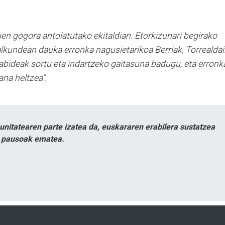
uen gogora antolatutako ekitaldian. Etorkizunari begirako
alkundean dauka erronka nagusietarikoa Berriak, Torrealdai
bideak sortu eta indartzeko gaitasuna badugu, eta erronk
na heltzea”.
itatearen parte izatea da, euskararen erabilera sustatzea
n pausoak ematea.