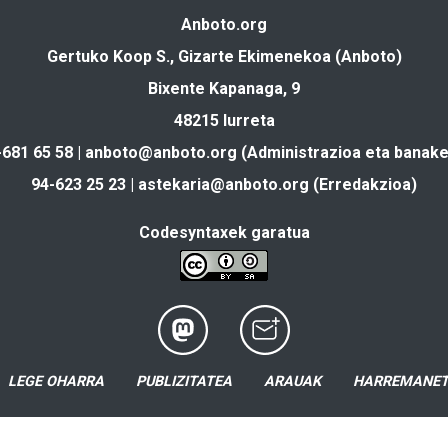
Anboto.org
Gertuko Koop S., Gizarte Ekimenekoa (Anboto)
Bixente Kapanaga, 9
48215 Iurreta
-681 65 58 |
anboto@anboto.org
(Administrazioa eta banake
94-623 25 23 |
astekaria@anboto.org
(Erredakzioa)
Codesyntaxek garatua
LEGE OHARRA
PUBLIZITATEA
ARAUAK
HARREMANE