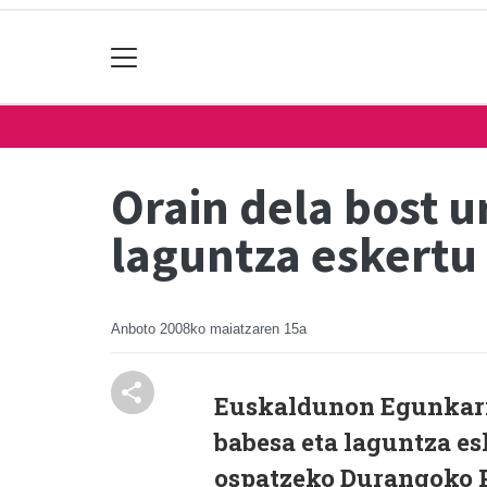
Orain dela bost 
laguntza eskertu
Anboto
2008ko maiatzaren 15a
Euskaldunon Egunkaria
babesa eta laguntza es
ospatzeko Durangoko P