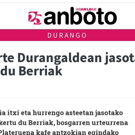
DURANGO
urte Durangaldean jaso
 du Berriak
 itxi eta hurrengo asteetan jasotako
kertu du Berriak, bosgarren urteurrena
lateruena kafe antzokian egindako