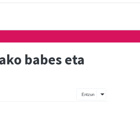
tako babes eta
Entzun