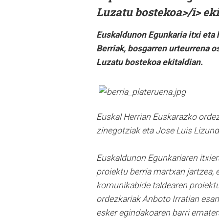
Luzatu bostekoa>/i> eki
Euskaldunon Egunkaria itxi eta 
Berriak, bosgarren urteurrena 
Luzatu bostekoa ekitaldian.
Euskal Herrian Euskarazko ordez
zinegotziak eta Jose Luis Lizundi
Euskaldunon Egunkariaren itxie
proiektu berria martxan jartzea,
komunikabide taldearen proiektu
ordezkariak Anboto Irratian esan
esker egindakoaren barri ematera