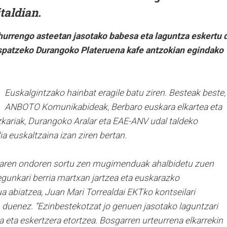
taldian.
hurrengo asteetan jasotako babesa eta laguntza eskertu 
ospatzeko Durangoko Plateruena kafe antzokian egindako
Euskalgintzako hainbat eragile batu ziren. Besteak beste,
ANBOTO Komunikabideak, Berbaro euskara elkartea eta
kariak, Durangoko Aralar eta EAE-ANV udal taldeko
a euskaltzaina izan ziren bertan.
raren ondoren sortu zen mugimenduak ahalbidetu zuen
 egunkari berria martxan jartzea eta euskarazko
a abiatzea, Juan Mari Torrealdai EKTko kontseilari
 duenez. “Ezinbestekotzat jo genuen jasotako laguntzari
 eta eskertzera etortzea. Bosgarren urteurrena elkarrekin