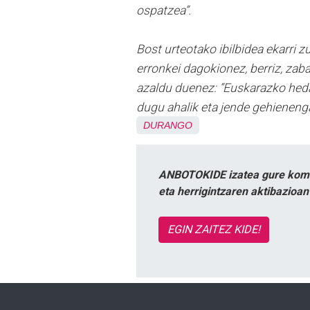
ospatzea”.
Bost urteotako ibilbidea ekarri z
erronkei dagokionez, berriz, zab
azaldu duenez: “Euskarazko heda
dugu ahalik eta jende gehienenga
DURANGO
ANBOTOKIDE izatea gure komun
eta herrigintzaren aktibazioa
EGIN ZAITEZ KIDE!