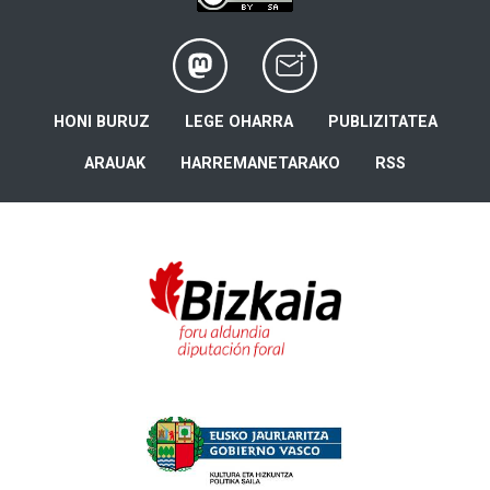
HONI BURUZ
LEGE OHARRA
PUBLIZITATEA
ARAUAK
HARREMANETARAKO
RSS