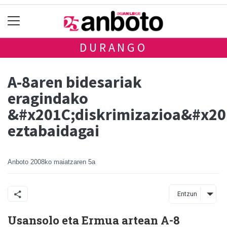
DURANGO
A-8aren bidesariak
eragindako
&#x201C;diskrimizazioa&#x20
eztabaidagai
Anboto
2008ko maiatzaren 5a
Entzun
Usansolo eta Ermua artean A-8