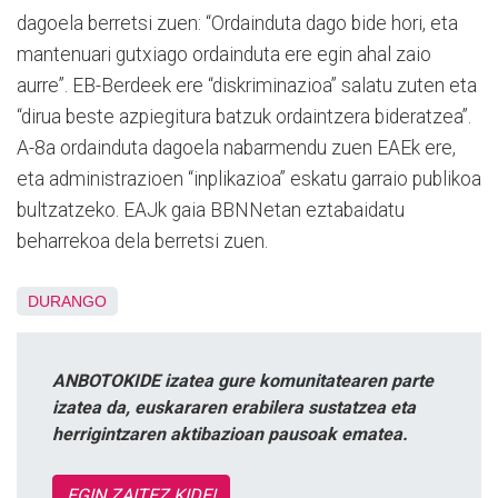
dagoela berretsi zuen: “Ordainduta dago bide hori, eta
mantenuari gutxiago ordainduta ere egin ahal zaio
aurre”. EB-Berdeek ere “diskriminazioa” salatu zuten eta
“dirua beste azpiegitura batzuk ordaintzera bideratzea”.
A-8a ordainduta dagoela nabarmendu zuen EAEk ere,
eta administrazioen “inplikazioa” eskatu garraio publikoa
bultzatzeko. EAJk gaia BBNNetan eztabaidatu
beharrekoa dela berretsi zuen.
DURANGO
ANBOTOKIDE izatea gure komunitatearen parte
izatea da, euskararen erabilera sustatzea eta
herrigintzaren aktibazioan pausoak ematea.
EGIN ZAITEZ KIDE!