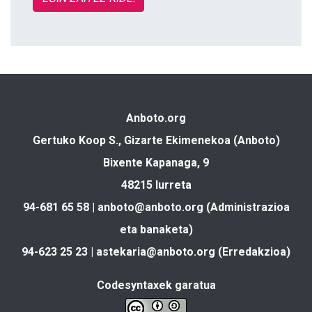
Anboto.org
Gertuko Koop S., Gizarte Ekimenekoa (Anboto)
Bixente Kapanaga, 9
48215 Iurreta
94-681 65 58 |
anboto@anboto.org
(Administrazioa
eta banaketa)
94-623 25 23 |
astekaria@anboto.org
(Erredakzioa)
Codesyntaxek garatua