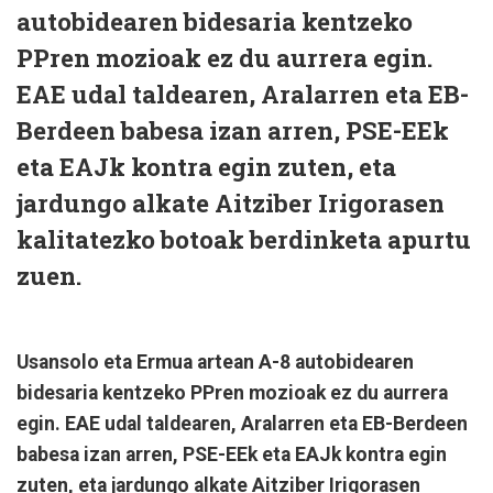
autobidearen bidesaria kentzeko
PPren mozioak ez du aurrera egin.
EAE udal taldearen, Aralarren eta EB-
Berdeen babesa izan arren, PSE-EEk
eta EAJk kontra egin zuten, eta
jardungo alkate Aitziber Irigorasen
kalitatezko botoak berdinketa apurtu
zuen.
Usansolo eta Ermua artean A-8 autobidearen
bidesaria kentzeko PPren mozioak ez du aurrera
egin. EAE udal taldearen, Aralarren eta EB-Berdeen
babesa izan arren, PSE-EEk eta EAJk kontra egin
zuten, eta jardungo alkate Aitziber Irigorasen