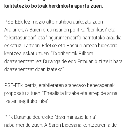
kalitatezko botoak berdinketa apurtu zuen.
PSE-EEk lez mozio alternatiboa aurkeztu zuen
Aralarrek, A-8aren ordainsarien politika “berrikusi” eta
“elkartasunean” eta “ingurumenean”oinarritutako araudia
eskatuz. Tartean, Erletxe eta Basauri artean bidesaria
kentzea eskatu zuen, “Txoriherritik Bilbora
doazenentzat lez Durangalde edo Ermuan bizi zein hara
doazenentzat doan izateko”.
PSE-EEk, berriz, erabileraren araberako beherapenak
proposatu zituen. “Errealista litzake eta errepide arina
izaten segituko luke”.
PPk Durangaldearekiko “diskriminazio larria”
nabarmendu zuen. A-8aren bidesaria kentzearen alde