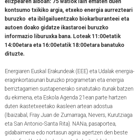
elizpearen alboan: 75 watiok lain ematen duen
kontsumo txikiko argia, etxeko energia aurrezteari
buruzko eta ibilgailuentzako biokarburanteei eta
autoen doako gidatze ikastaroei buruzko
informazio liburuxka bana. Loteak 11:00etatik
14:00etara eta 16:00etatik 18:00etara banatuko
dituzte.
Energiaren Euskal Erakundeak (EEE) eta Udalak energia-
eraginkortasunari buruzko programetan eta energia
berriztagarrien sustapenerako sinatutako itunak batzen
du ekimena, eta Eskola Agenda 21ean parte hartzen
duten ikastetxeetako ikasleen artean adostua
(Ibaizabal, Fray Juan de Zumarraga, Nevers, Kurutziaga
eta San Antonio-Santa Rita). NANa, pasaportea,
gidabaimena edo nortasun agiria agertzen den beste