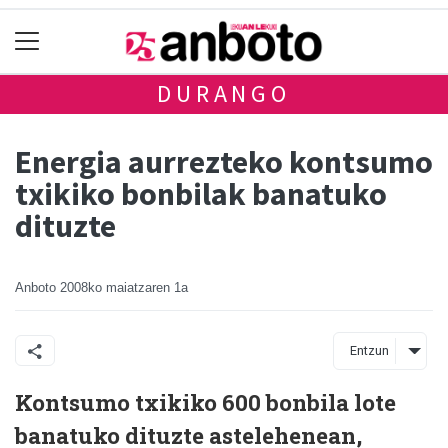
DURANGO
Energia aurrezteko kontsumo
txikiko bonbilak banatuko
dituzte
Anboto
2008ko maiatzaren 1a
Entzun
Kontsumo txikiko 600 bonbila lote
banatuko dituzte astelehenean,