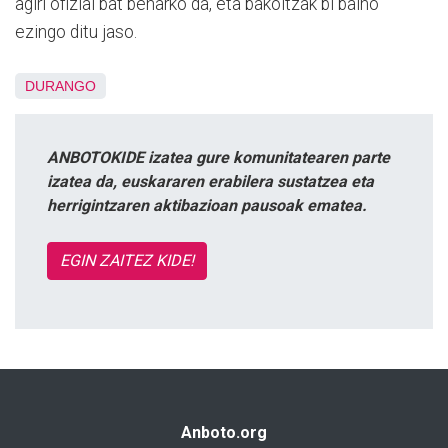
agiri ofizial bat beharko da, eta bakoitzak bi baino
ezingo ditu jaso.
DURANGO
ANBOTOKIDE izatea gure komunitatearen parte
izatea da, euskararen erabilera sustatzea eta
herrigintzaren aktibazioan pausoak ematea.
EGIN ZAITEZ KIDE!
Anboto.org