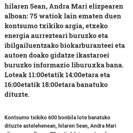
hilaren 5ean, Andra Mari elizpearen
alboan: 75 watiok lain ematen duen
kontsumo txikiko argia, etxeko
energia aurrezteari buruzko eta
ibilgailuentzako biokarburanteei eta
autoen doako gidatze ikastaroei
buruzko informazio liburuxka bana.
Loteak 11:00etatik 14:00etara eta
16:00etatik 18:00etara banatuko
dituzte.
Kontsumo txikiko 600 bonbila lote banatuko
dituzte astelehenean, hilaren 5ean, Andra Mari