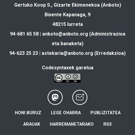
Gertuko Koop S., Gizarte Ekimenekoa (Anboto)
Bixente Kapanaga, 9
48215 Iurreta
94-681 65 58 |
anboto@anboto.org
(Administrazioa
eta banaketa)
94-623 25 23 |
astekaria@anboto.org
(Erredakzioa)
Codesyntaxek garatua
HONI BURUZ
LEGE OHARRA
PUBLIZITATEA
ARAUAK
HARREMANETARAKO
RSS