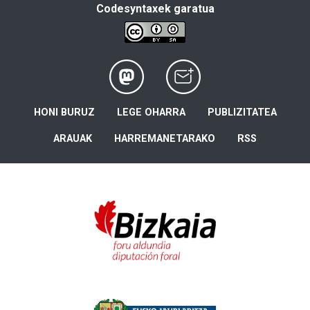
Codesyntaxek garatua
HONI BURUZ
LEGE OHARRA
PUBLIZITATEA
ARAUAK
HARREMANETARAKO
RSS