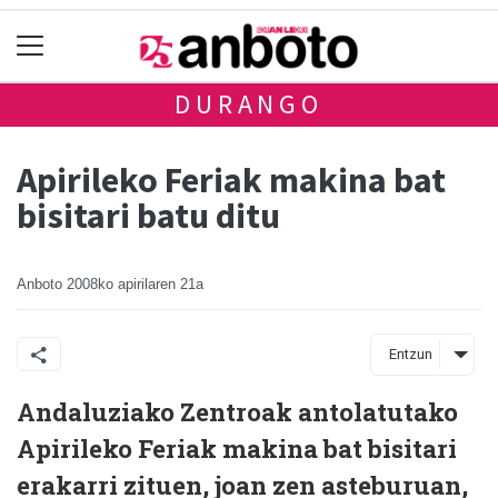
DURANGO
Apirileko Feriak makina bat
bisitari batu ditu
Anboto
2008ko apirilaren 21a
Entzun
Andaluziako Zentroak antolatutako
Apirileko Feriak makina bat bisitari
erakarri zituen, joan zen asteburuan,