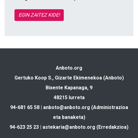
EGIN ZAITEZ KIDE!
Anboto.org
Gertuko Koop S., Gizarte Ekimenekoa (Anboto)
Bixente Kapanaga, 9
48215 Iurreta
94-681 65 58 |
anboto@anboto.org
(Administrazioa
eta banaketa)
94-623 25 23 |
astekaria@anboto.org
(Erredakzioa)