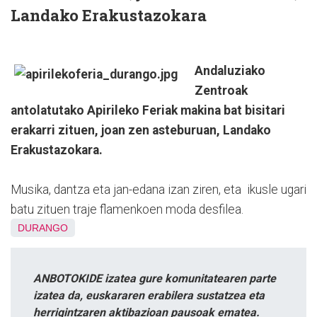
Landako Erakustazokara
Andaluziako
Zentroak
antolatutako Apirileko Feriak makina bat bisitari
erakarri zituen, joan zen asteburuan, Landako
Erakustazokara.
Musika, dantza eta jan-edana izan ziren, eta ikusle ugari
batu zituen traje flamenkoen moda desfilea.
DURANGO
ANBOTOKIDE izatea gure komunitatearen parte
izatea da, euskararen erabilera sustatzea eta
herrigintzaren aktibazioan pausoak ematea.