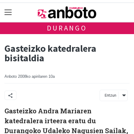
DURANGO
Gasteizko katedralera
bisitaldia
Anboto
2008ko apirilaren 10a
Entzun
Gasteizko Andra Mariaren
katedralera irteera eratu du
Durangoko Udaleko Nagusien Sailak,