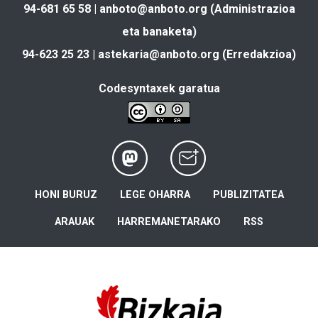
94-681 65 58 |
anboto@anboto.org
(Administrazioa
eta banaketa)
94-623 25 23 |
astekaria@anboto.org
(Erredakzioa)
Codesyntaxek garatua
HONI BURUZ
LEGE OHARRA
PUBLIZITATEA
ARAUAK
HARREMANETARAKO
RSS