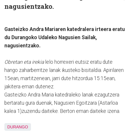
nagusientzako.
Gasteizko Andra Mariaren katedralera irteera eratu
du Durangoko Udaleko Nagusien Sailak,
nagusientzako.
Obretan eta irekia
lelo horrexeri eutsiz eratu dute
hango zaharberritze lanak ikusteko bisitaldia. Apirilaren
15ean, martitzenean, jarri dute hitzordua 15:15ean,
jakitera eman dutenez.
Gasteizko Andra Maria katedraleko lanak ezagutzera
bertaratu gura duenak, Nagusien Egoitzara (Astarloa
kalea 1)zuzendu daiteke. Berton eman daiteke izena.
DURANGO