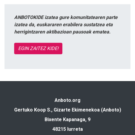
ANBOTOKIDE izatea gure komunitatearen parte
izatea da, euskararen erabilera sustatzea eta
herrigintzaren aktibazioan pausoak ematea.
EGIN ZAITEZ KIDE!
Anboto.org
Gertuko Koop S., Gizarte Ekimenekoa (Anboto)
Bixente Kapanaga, 9
48215 Iurreta