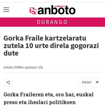
DURANGO
Gorka Fraile kartzelaratu
zutela 10 urte direla gogorazi
dute
Anboto
2008ko apirilaren 10a
Entzun
Gorka Fraileren eta, oro har, euskal
preso eta iheslari politikoen