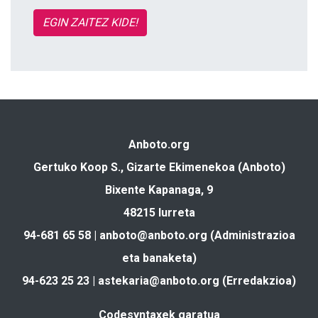
EGIN ZAITEZ KIDE!
Anboto.org
Gertuko Koop S., Gizarte Ekimenekoa (Anboto)
Bixente Kapanaga, 9
48215 Iurreta
94-681 65 58 |
anboto@anboto.org
(Administrazioa
eta banaketa)
94-623 25 23 |
astekaria@anboto.org
(Erredakzioa)
Codesyntaxek garatua