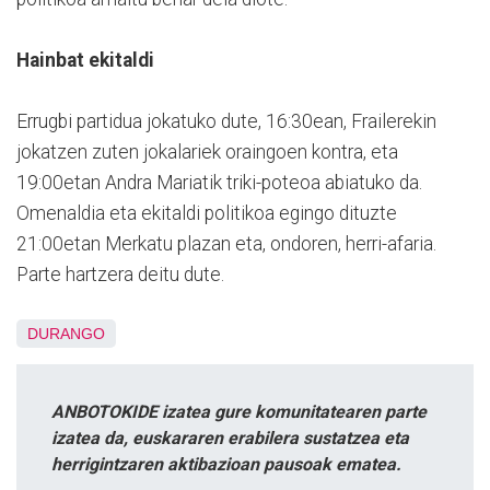
Hainbat ekitaldi
Errugbi partidua jokatuko dute, 16:30ean, Frailerekin
jokatzen zuten jokalariek oraingoen kontra, eta
19:00etan Andra Mariatik triki-poteoa abiatuko da.
Omenaldia eta ekitaldi politikoa egingo dituzte
21:00etan Merkatu plazan eta, ondoren, herri-afaria.
Parte hartzera deitu dute.
DURANGO
ANBOTOKIDE izatea gure komunitatearen parte
izatea da, euskararen erabilera sustatzea eta
herrigintzaren aktibazioan pausoak ematea.