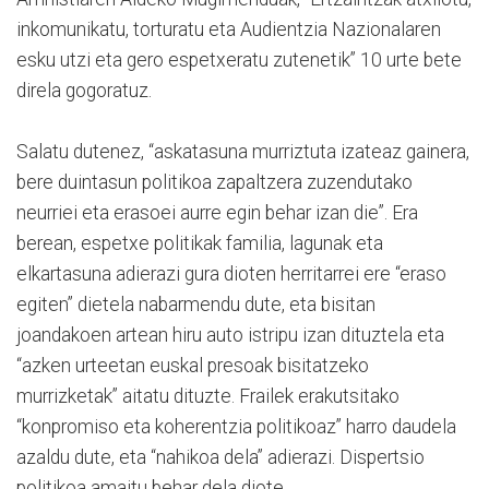
inkomunikatu, torturatu eta Audientzia Nazionalaren
esku utzi eta gero espetxeratu zutenetik” 10 urte bete
direla gogoratuz.
Salatu dutenez, “askatasuna murriztuta izateaz gainera,
bere duintasun politikoa zapaltzera zuzendutako
neurriei eta erasoei aurre egin behar izan die”. Era
berean, espetxe politikak familia, lagunak eta
elkartasuna adierazi gura dioten herritarrei ere “eraso
egiten” dietela nabarmendu dute, eta bisitan
joandakoen artean hiru auto istripu izan dituztela eta
“azken urteetan euskal presoak bisitatzeko
murrizketak” aitatu dituzte. Frailek erakutsitako
“konpromiso eta koherentzia politikoaz” harro daudela
azaldu dute, eta “nahikoa dela” adierazi. Dispertsio
politikoa amaitu behar dela diote.