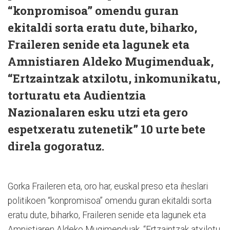
“konpromisoa” omendu guran
ekitaldi sorta eratu dute, biharko,
Fraileren senide eta lagunek eta
Amnistiaren Aldeko Mugimenduak,
“Ertzaintzak atxilotu, inkomunikatu,
torturatu eta Audientzia
Nazionalaren esku utzi eta gero
espetxeratu zutenetik” 10 urte bete
direla gogoratuz.
Gorka Fraileren eta, oro har, euskal preso eta iheslari
politikoen “konpromisoa” omendu guran ekitaldi sorta
eratu dute, biharko, Fraileren senide eta lagunek eta
Amnistiaren Aldeko Mugimenduak, “Ertzaintzak atxilotu,