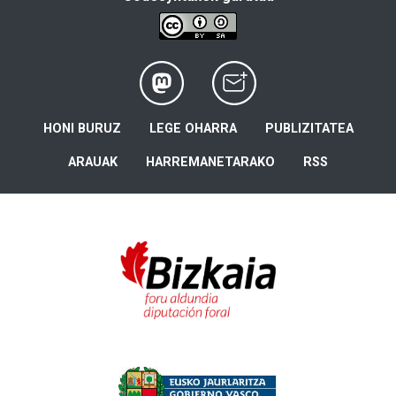
HONI BURUZ
LEGE OHARRA
PUBLIZITATEA
ARAUAK
HARREMANETARAKO
RSS