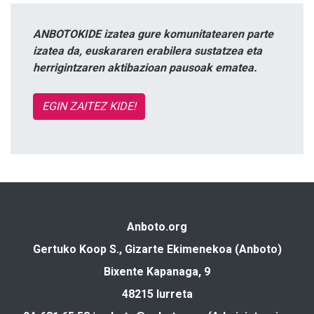
ANBOTOKIDE izatea gure komunitatearen parte
izatea da, euskararen erabilera sustatzea eta
herrigintzaren aktibazioan pausoak ematea.
EGIN ZAITEZ KIDE!
Anboto.org
Gertuko Koop S., Gizarte Ekimenekoa (Anboto)
Bixente Kapanaga, 9
48215 Iurreta