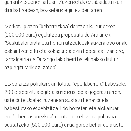
garrantzitsuenen artean. Zuzenketak eztabaidatu izan
dira batzordean, bozketarik egin ez den arren.
Merkatu plazan “beharrezkoa” deritzen kultur etxea
(200.000 euro) egokitzea proposatu du Aralarrek.
“Saskibaloi pista eta horren atzealdeak aukera oso onak
eskaintzen ditu eta kokagunea ezin hobea da. Izan ere,
tamalgarria da Durango lako herri batek halako kultur
azpiegiturarik ez izatea”.
Etxebizitza politikarekin lotuta, “epe laburrera” babeseko
200 etxebizitza egitea aurreikusi dela gogoratu arren,
uste dute Udalak zuzenean sustatu behar duela
babestutako etxebizitza. Ildo horretan eta alokairuari
ere “lehentasunezkoa” iritzita , etxebizitza publikoa
sustatzeko (600.000 euro) dirua gorde behar dela uste