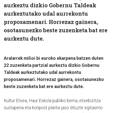
aurkeztu dizkio Gobernu Taldeak
aurkeztutako udal aurrekontu
proposamenari. Horrezaz gainera,
osotasunezko beste zuzenketa bat ere
aurkeztu dute.
Aralarrek milioi bi euroko ekarpena batzen duten
22 zuzenketa partzial aurkeztu dizkio Gobernu
Taldeak aurkeztutako udal aurrekontu
proposamenari. Horrezaz gainera, osotasunezko
beste zuzenketa bat ere aurkeztu dute.
Kultur Etxea, Haur Eskola publiko berria, etxebizitza
sustapena eta konpost planta jaso dituzte egitasmo