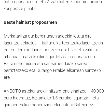
bat proposatu dute eta 2. zati baten zabor organikoen
konpostze planta.
Beste hainbat proposamen
Merkataritza eta berdintasun arloekin lotuta diru-
laguntza dekretua — kultur elkarteentzako laguntzekin
egiten den moduan— sortzeko eta bizikleta-zirkuitu
urbanoa garatzeko dirua gordetzea proposatu dute.
Baita ur-hornidura eta saneamendurako sarea
berriztatzeko eta Durango Erralde elkartean sartzeko
ere.
ANBOTO astekariarekin hitzarmena sinatzea —40.000
euro bideratuz; biztanleko 1,5 euroko laguntza— eta
garapenerako kooperazioarekin lotuta Bateginez