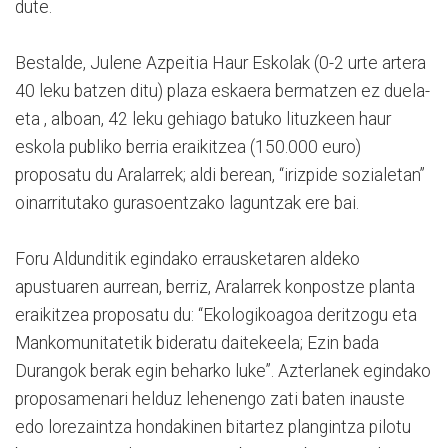
dute.
Bestalde, Julene Azpeitia Haur Eskolak (0-2 urte artera
40 leku batzen ditu) plaza eskaera bermatzen ez duela-
eta , alboan, 42 leku gehiago batuko lituzkeen haur
eskola publiko berria eraikitzea (150.000 euro)
proposatu du Aralarrek; aldi berean, “irizpide sozialetan”
oinarritutako gurasoentzako laguntzak ere bai.
Foru Aldunditik egindako errausketaren aldeko
apustuaren aurrean, berriz, Aralarrek konpostze planta
eraikitzea proposatu du: “Ekologikoagoa deritzogu eta
Mankomunitatetik bideratu daitekeela; Ezin bada
Durangok berak egin beharko luke”. Azterlanek egindako
proposamenari helduz lehenengo zati baten inauste
edo lorezaintza hondakinen bitartez plangintza pilotu