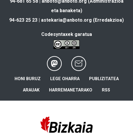
94-681 65 58 |
anboto@anboto.org
(Administrazioa
eta banaketa)
94-623 25 23 |
astekaria@anboto.org
(Erredakzioa)
Codesyntaxek garatua
HONI BURUZ
LEGE OHARRA
PUBLIZITATEA
ARAUAK
HARREMANETARAKO
RSS