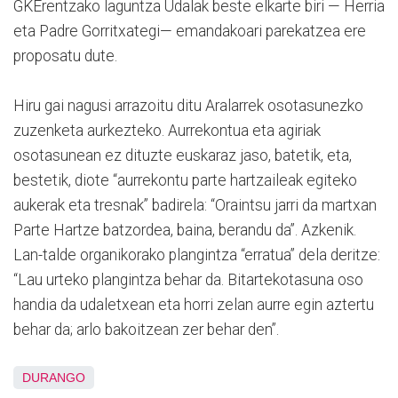
GKErentzako laguntza Udalak beste elkarte biri — Herria
eta Padre Gorritxategi— emandakoari parekatzea ere
proposatu dute.
Hiru gai nagusi arrazoitu ditu Aralarrek osotasunezko
zuzenketa aurkezteko. Aurrekontua eta agiriak
osotasunean ez dituzte euskaraz jaso, batetik, eta,
bestetik, diote “aurrekontu parte hartzaileak egiteko
aukerak eta tresnak” badirela: “Oraintsu jarri da martxan
Parte Hartze batzordea, baina, berandu da”. Azkenik.
Lan-talde organikorako plangintza “erratua” dela deritze:
“Lau urteko plangintza behar da. Bitartekotasuna oso
handia da udaletxean eta horri zelan aurre egin aztertu
behar da; arlo bakoitzean zer behar den”.
DURANGO