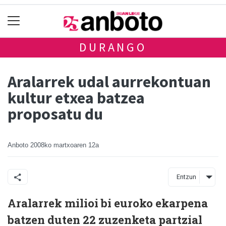
DURANGO
Aralarrek udal aurrekontuan
kultur etxea batzea
proposatu du
Anboto
2008ko martxoaren 12a
Entzun
Aralarrek milioi bi euroko ekarpena
batzen duten 22 zuzenketa partzial