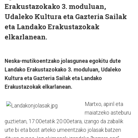
Erakustazokako 3. moduluan,
Udaleko Kultura eta Gazteria Sailak
eta Landako Erakustazokak
elkarlanean.
Neska-mutikoentzako jolasgunea egokitu dute
Landako Erakustazokako 3. moduluan, Udaleko
Kultura eta Gazteria Sailak eta Landako
Erakustazokak elkarlanean.
Martxo, apiril eta
maiatzeko asteburu
guztietan, 17:00etatik 20:00etara, izango da zabalik
urte bi eta bost arteko umeentzako jolasak batzen