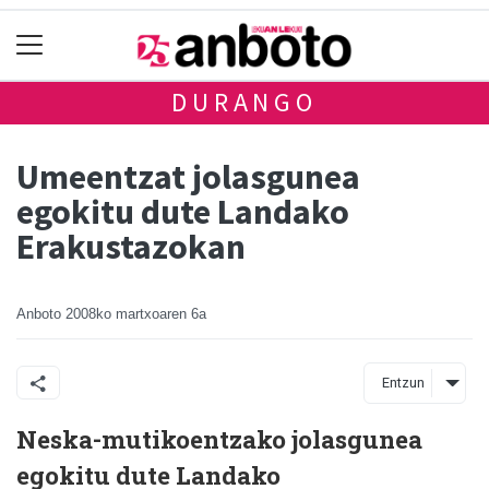
DURANGO
Umeentzat jolasgunea
egokitu dute Landako
Erakustazokan
Anboto
2008ko martxoaren 6a
Entzun
Neska-mutikoentzako jolasgunea
egokitu dute Landako