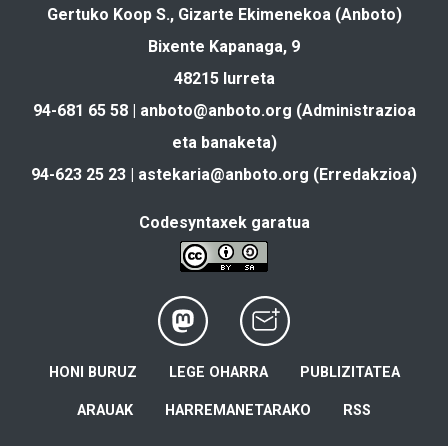
Gertuko Koop S., Gizarte Ekimenekoa (Anboto)
Bixente Kapanaga, 9
48215 Iurreta
94-681 65 58 |
anboto@anboto.org
(Administrazioa
eta banaketa)
94-623 25 23 |
astekaria@anboto.org
(Erredakzioa)
Codesyntaxek garatua
HONI BURUZ
LEGE OHARRA
PUBLIZITATEA
ARAUAK
HARREMANETARAKO
RSS