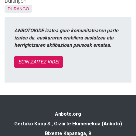
Durangon.
DURANGO
ANBOTOKIDE izatea gure komunitatearen parte
izatea da, euskararen erabilera sustatzea eta
herrigintzaren aktibazioan pausoak ematea.
EGIN ZAITEZ KIDE!
Anboto.org
Gertuko Koop S., Gizarte Ekimenekoa (Anboto)
Bixente Kapanaga, 9