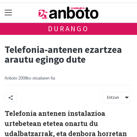
DURANGO
Telefonia-antenen ezartzea
arautu egingo dute
Anboto
2008ko otsailaren 6a
Entzun
Telefonia antenen instalazioa
urtebetean etetea onartu du
udalbatzarrak, eta denbora horretan