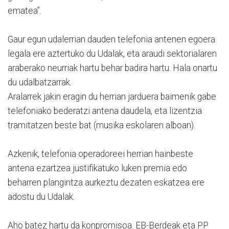
ematea”.
Gaur egun udalerrian dauden telefonia antenen egoera
legala ere aztertuko du Udalak, eta araudi sektorialaren
araberako neurriak hartu behar badira hartu. Hala onartu
du udalbatzarrak.
Aralarrek jakin eragin du herrian jarduera baimenik gabe
telefoniako bederatzi antena daudela, eta lizentzia
tramitatzen beste bat (musika eskolaren alboan).
Azkenik, telefonia operadoreei herrian hainbeste
antena ezartzea justifikatuko luken premia edo
beharren plangintza aurkeztu dezaten eskatzea ere
adostu du Udalak.
Aho batez hartu da konpromisoa. EB-Berdeak eta PP