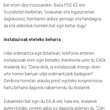
bat etorri dira mozioarekin. Baita PSE-EE ere.
Sozialisten berbetan, “osasunari eta ingurumenari
dagokionez, herritarren ardura geroago eta handiagoa
da eta alderdiok horrekin bat egin behar dugu”.
Instalazioak eteteko beharra
Udal ordenantza egin bitartean, telefonia antenen
instalazioak eten egin beharko liratekeela uste du EAEk,
Aralarrek lez. “Dena dela, ia instalazioak etengo diren
urte horren barruan udal-ordenantzarik badagoen”.
Denbora horretan araudia prest egoteko konpromisoa
hartu beharra dagoela nabarmendu du Aralarrek.
Eskaerekin bat egin du EAJk ere; hala ere, Aralarrek
aurkeztutako zioekin ados ez dagoela adierazi du: “Zati