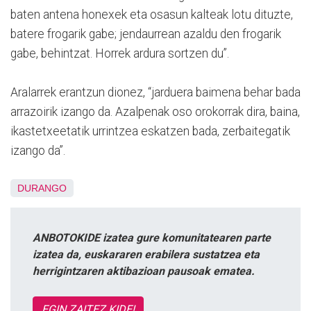
baten antena honexek eta osasun kalteak lotu dituzte,
batere frogarik gabe; jendaurrean azaldu den frogarik
gabe, behintzat. Horrek ardura sortzen du”.
Aralarrek erantzun dionez, “jarduera baimena behar bada
arrazoirik izango da. Azalpenak oso orokorrak dira, baina,
ikastetxeetatik urrintzea eskatzen bada, zerbaitegatik
izango da”.
DURANGO
ANBOTOKIDE izatea gure komunitatearen parte
izatea da, euskararen erabilera sustatzea eta
herrigintzaren aktibazioan pausoak ematea.
EGIN ZAITEZ KIDE!