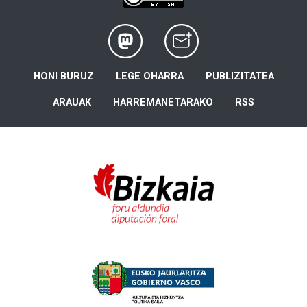
HONI BURUZ
LEGE OHARRA
PUBLIZITATEA
ARAUAK
HARREMANETARAKO
RSS