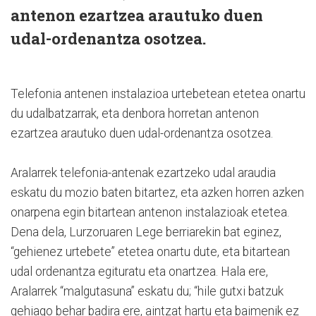
antenon ezartzea arautuko duen
udal-ordenantza osotzea.
Telefonia antenen instalazioa urtebetean etetea onartu
du udalbatzarrak, eta denbora horretan antenon
ezartzea arautuko duen udal-ordenantza osotzea.
Aralarrek telefonia-antenak ezartzeko udal araudia
eskatu du mozio baten bitartez, eta azken horren azken
onarpena egin bitartean antenon instalazioak etetea.
Dena dela, Lurzoruaren Lege berriarekin bat eginez,
“gehienez urtebete” etetea onartu dute, eta bitartean
udal ordenantza egituratu eta onartzea. Hala ere,
Aralarrek “malgutasuna” eskatu du; “hile gutxi batzuk
gehiago behar badira ere, aintzat hartu eta baimenik ez