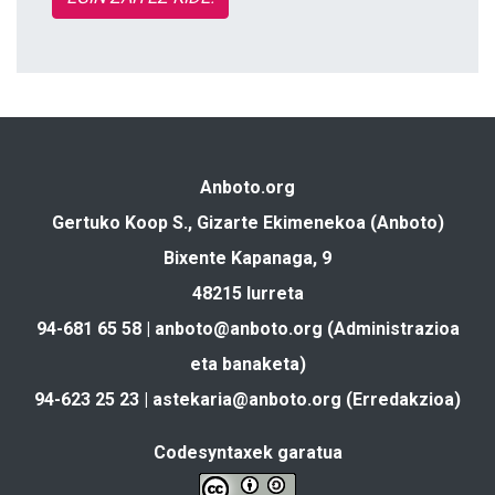
Anboto.org
Gertuko Koop S., Gizarte Ekimenekoa (Anboto)
Bixente Kapanaga, 9
48215 Iurreta
94-681 65 58 |
anboto@anboto.org
(Administrazioa
eta banaketa)
94-623 25 23 |
astekaria@anboto.org
(Erredakzioa)
Codesyntaxek garatua