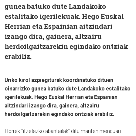
gunea batuko dute Landakoko
estalitako igerilekuak. Hego Euskal
Herrian eta Espainian aitzindari
izango dira, gainera, altzairu
herdoilgaitzarekin egindako ontziak
erabiliz.
Uriko kirol azpiegiturak koordinatuko dituen
oinarrizko gunea batuko dute Landakoko estalitako
igerilekuak. Hego Euskal Herrian eta Espainian
aitzindari izango dira, gainera, altzairu
herdoilgaitzarekin egindako ontziak erabiliz.
Horrek “itzelezko abantailak” ditu mantenimenduari