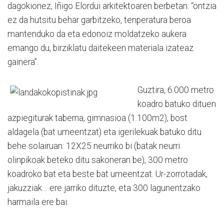
dagokionez, Iñigo Elordui arkitektoaren berbetan: “ontzia
ez da hutsitu behar garbitzeko, tenperatura beroa
mantenduko da eta edonoiz moldatzeko aukera
emango du, birziklatu daitekeen materiala izateaz
gainera”.
Guztira, 6.000 metro
koadro batuko dituen
azpiegiturak taberna, gimnasioa (1.100m2), bost
aldagela (bat umeentzat) eta igerilekuak batuko ditu
behe solairuan: 12X25 neurriko bi (batak neurri
olinpikoak beteko ditu sakoneran be), 300 metro
koadroko bat eta beste bat umeentzat. Ur-zorrotadak,
jakuzziak… ere jarriko dituzte, eta 300 lagunentzako
harmaila ere bai.