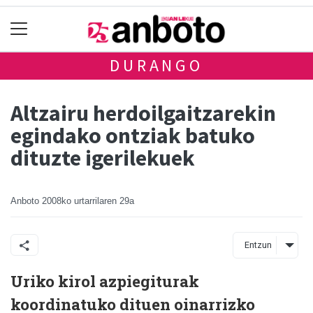
DURANGO
Altzairu herdoilgaitzarekin
egindako ontziak batuko
dituzte igerilekuek
Anboto
2008ko urtarrilaren 29a
Entzun
Uriko kirol azpiegiturak
koordinatuko dituen oinarrizko