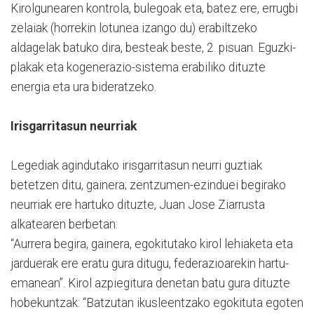
Kirolgunearen kontrola, bulegoak eta, batez ere, errugbi
zelaiak (horrekin lotunea izango du) erabiltzeko
aldagelak batuko dira, besteak beste, 2. pisuan. Eguzki-
plakak eta kogenerazio-sistema erabiliko dituzte
energia eta ura bideratzeko.
Irisgarritasun neurriak
Legediak agindutako irisgarritasun neurri guztiak
betetzen ditu, gainera; zentzumen-ezinduei begirako
neurriak ere hartuko dituzte, Juan Jose Ziarrusta
alkatearen berbetan:
“Aurrera begira, gainera, egokitutako kirol lehiaketa eta
jarduerak ere eratu gura ditugu, federazioarekin hartu-
emanean”. Kirol azpiegitura denetan batu gura dituzte
hobekuntzak: “Batzutan ikusleentzako egokituta egoten