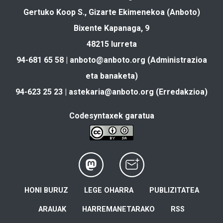
Gertuko Koop S., Gizarte Ekimenekoa (Anboto)
Bixente Kapanaga, 9
48215 Iurreta
94-681 65 58 |
anboto@anboto.org
(Administrazioa
eta banaketa)
94-623 25 23 |
astekaria@anboto.org
(Erredakzioa)
Codesyntaxek garatua
HONI BURUZ
LEGE OHARRA
PUBLIZITATEA
ARAUAK
HARREMANETARAKO
RSS