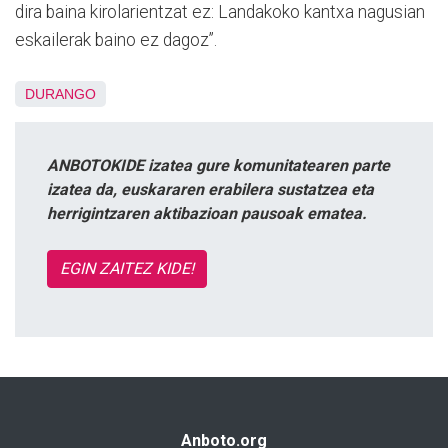
dira baina kirolarientzat ez: Landakoko kantxa nagusian
eskailerak baino ez dagoz”.
DURANGO
ANBOTOKIDE izatea gure komunitatearen parte
izatea da, euskararen erabilera sustatzea eta
herrigintzaren aktibazioan pausoak ematea.
EGIN ZAITEZ KIDE!
Anboto.org