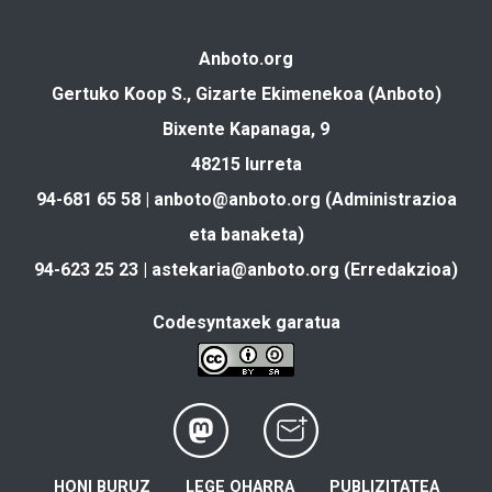
Anboto.org
Gertuko Koop S., Gizarte Ekimenekoa (Anboto)
Bixente Kapanaga, 9
48215 Iurreta
94-681 65 58 |
anboto@anboto.org
(Administrazioa
eta banaketa)
94-623 25 23 |
astekaria@anboto.org
(Erredakzioa)
Codesyntaxek garatua
HONI BURUZ
LEGE OHARRA
PUBLIZITATEA