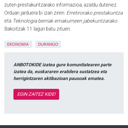
zuten prestakuntzarako informazioa, azaldu dutenez.
Orduan jarduera bi izan ziren:
Erretirorako prestakuntza
eta
Teknologia berriak
emakumeen jabekuntzarako.
Bakoitzak 11 lagun batu zituen.
EKONOMIA
DURANGO
ANBOTOKIDE izatea gure komunitatearen parte
izatea da, euskararen erabilera sustatzea eta
herrigintzaren aktibazioan pausoak ematea.
EGIN ZAITEZ KIDE!