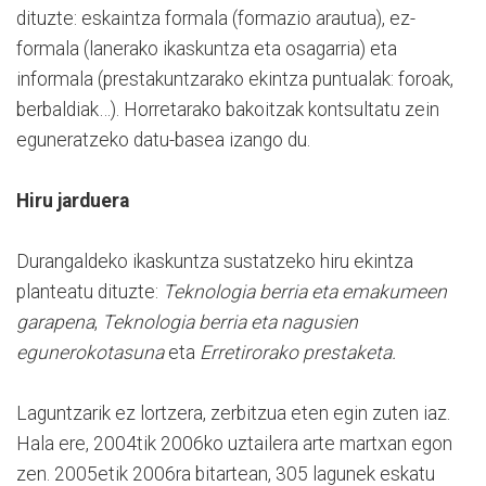
dituzte: eskaintza formala (formazio arautua), ez-
formala (lanerako ikaskuntza eta osagarria) eta
informala (prestakuntzarako ekintza puntualak: foroak,
berbaldiak…). Horretarako bakoitzak kontsultatu zein
eguneratzeko datu-basea izango du.
Hiru jarduera
Durangaldeko ikaskuntza sustatzeko hiru ekintza
planteatu dituzte:
Teknologia berria eta emakumeen
garapena
,
Teknologia berria eta nagusien
egunerokotasuna
eta
Erretirorako prestaketa.
Laguntzarik ez lortzera, zerbitzua eten egin zuten iaz.
Hala ere, 2004tik 2006ko uztailera arte martxan egon
zen. 2005etik 2006ra bitartean, 305 lagunek eskatu