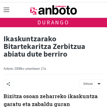
DURANGO
Ikaskuntzarako
Bitartekaritza Zerbitzua
abiatu dute berriro
Anboto
2008ko urtarrilaren 17a
Entzun
Bizitza osoan zeharreko ikaskuntza
garatu eta zabaldu guran