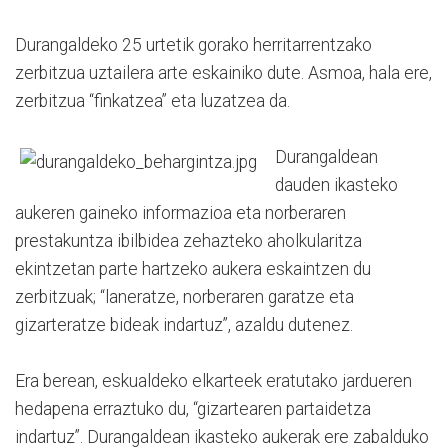
Durangaldeko 25 urtetik gorako herritarrentzako
zerbitzua uztailera arte eskainiko dute. Asmoa, hala ere,
zerbitzua “finkatzea” eta luzatzea da.
Durangaldean
dauden ikasteko
aukeren gaineko informazioa eta norberaren
prestakuntza ibilbidea zehazteko aholkularitza
ekintzetan parte hartzeko aukera eskaintzen du
zerbitzuak; “laneratze, norberaren garatze eta
gizarteratze bideak indartuz”, azaldu dutenez.
Era berean, eskualdeko elkarteek eratutako jardueren
hedapena erraztuko du, “gizartearen partaidetza
indartuz”. Durangaldean ikasteko aukerak ere zabalduko