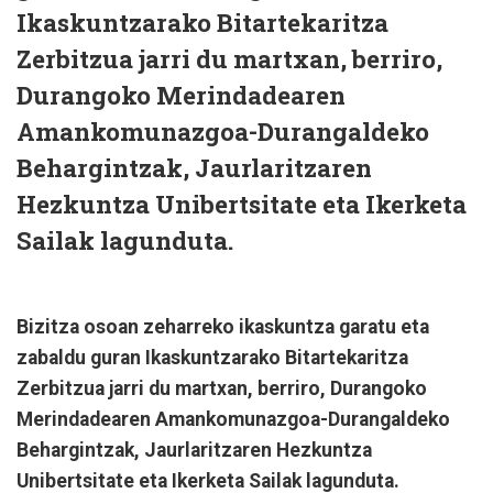
Ikaskuntzarako Bitartekaritza
Zerbitzua jarri du martxan, berriro,
Durangoko Merindadearen
Amankomunazgoa-Durangaldeko
Behargintzak, Jaurlaritzaren
Hezkuntza Unibertsitate eta Ikerketa
Sailak lagunduta.
Bizitza osoan zeharreko ikaskuntza garatu eta
zabaldu guran Ikaskuntzarako Bitartekaritza
Zerbitzua jarri du martxan, berriro, Durangoko
Merindadearen Amankomunazgoa-Durangaldeko
Behargintzak, Jaurlaritzaren Hezkuntza
Unibertsitate eta Ikerketa Sailak lagunduta.