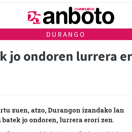
DURANGO
k jo ondoren lurrera er
rtu zuen, atzo, Durangon izandako lan
 batek jo ondoren, lurrera erori zen.