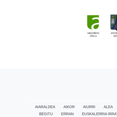
AIARALDEA
AIKOR
AIURRI
ALEA
BEGITU
ERRAN
EUSKALERRIA IRRA