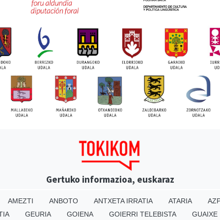
Gertuko informazioa, euskaraz
AMEZTI
ANBOTO
ANTXETA IRRATIA
ATARIA
AZP
TIA
GEURIA
GOIENA
GOIERRI TELEBISTA
GUAIXE