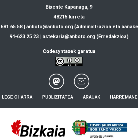
Bixente Kapanaga, 9
48215 Iurreta
-681 65 58 |
anboto@anboto.org
(Administrazioa eta banake
94-623 25 23 |
astekaria@anboto.org
(Erredakzioa)
Codesyntaxek garatua
LEGE OHARRA
PUBLIZITATEA
ARAUAK
HARREMANE