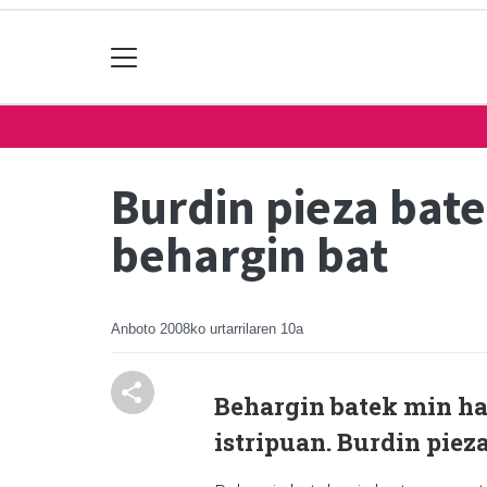
Burdin pieza bate
behargin bat
Anboto
2008ko urtarrilaren 10a
Behargin batek min ha
istripuan. Burdin pieza