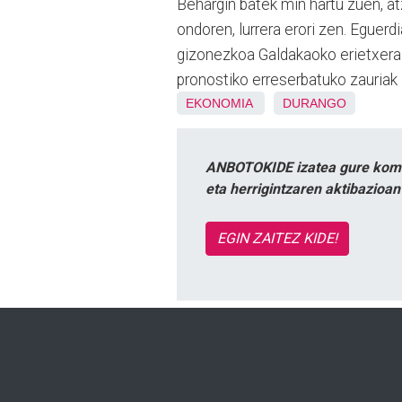
Behargin batek min hartu zuen, at
ondoren, lurrera erori zen. Eguerd
gizonezkoa Galdakaoko erietxera 
pronostiko erreserbatuko zauriak 
EKONOMIA
DURANGO
ANBOTOKIDE izatea gure komun
eta herrigintzaren aktibazioa
EGIN ZAITEZ KIDE!