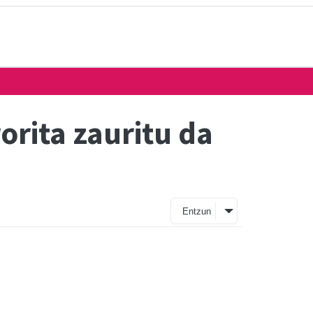
orita zauritu da
Entzun