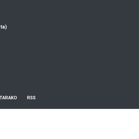
ta)
TARAKO
RSS