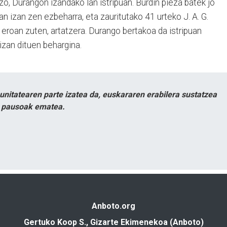
zo, Durangon izandako lan istripuan. Burdin pieza batek jo
ian izan zen ezbeharra, eta zauritutako 41 urteko J. A. G.
eroan zuten, artatzera. Durango bertakoa da istripuan
izan dituen behargina.
itatearen parte izatea da, euskararen erabilera sustatzea
n pausoak ematea.
Anboto.org
Gertuko Koop S., Gizarte Ekimenekoa (Anboto)