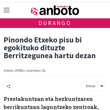
DURANGO
Pinondo Etxeko pisu bi
egokituko dituzte
Berritzegunea hartu dezan
Anboto
2008ko urtarrilaren 8a
Entzun
Prestakuntzan eta hezkuntzaren
berrikuntzan laguntzeko zentroak,