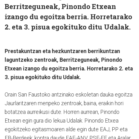
Berritzeguneak, Pinondo Etxean
izango du egoitza berria. Horretarako
2. eta 3. pisua egokituko ditu Udalak.
Prestakuntzan eta hezkuntzaren berrikuntzan
laguntzeko zentroak, Berritzeguneak, Pinondo
Etxean izango du egoitza berria. Horretarako 2. eta
3. pisua egokituko ditu Udalak.
Orain San Faustoko antzinako eskoletan dauka egoitza
Jaurlaritzaren menpeko zentroak, baina, eraikin hori
botatzea aurreikusi dute. Horren aurrean, Pinondo
Etxean egin gura dio lekua Udalak. Pinondo Etxea
egokitzeko egitasmoaren alde egin dute EAJ, PP eta
EB-Berdeek; kontra daude EAE-ANV, PSE-EE eta Aralar.