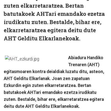
zuten elkarretaratzea. Bertan
batutakoek AHTari emandako ezetza
irudikatu zuten. Bestalde, bihar ere,
elkarretaratzea egitera deitu dute
AHT Gelditu Elkarlanekoak.
Abiadura Handiko
Trenaren (AHT)
egitasmoaren kontra deialdiak luzatu ditu, asteon,
AHT Gelditu Elkarlanak. Joan zen zapatuan
Ezkurdin egin zuten elkarretaratzea. Bertan
batutakoek AHTari emandako ezetza irudikatu
zuten. Bestalde, bihar ere, elkarretaratzea egitera
deitu dute AHT Gelditu Elkarlanekoak.