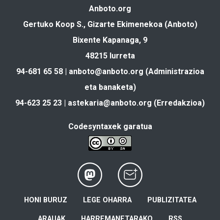
Anboto.org
Gertuko Koop S., Gizarte Ekimenekoa (Anboto)
Bixente Kapanaga, 9
48215 Iurreta
94-681 65 58 |
anboto@anboto.org
(Administrazioa
eta banaketa)
94-623 25 23 |
astekaria@anboto.org
(Erredakzioa)
Codesyntaxek garatua
HONI BURUZ
LEGE OHARRA
PUBLIZITATEA
ARAUAK
HARREMANETARAKO
RSS