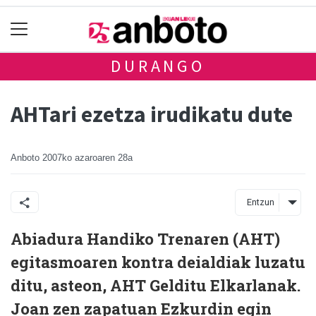
DURANGO
AHTari ezetza irudikatu dute
Anboto
2007ko azaroaren 28a
Entzun
Abiadura Handiko Trenaren (AHT)
egitasmoaren kontra deialdiak luzatu
ditu, asteon, AHT Gelditu Elkarlanak.
Joan zen zapatuan Ezkurdin egin