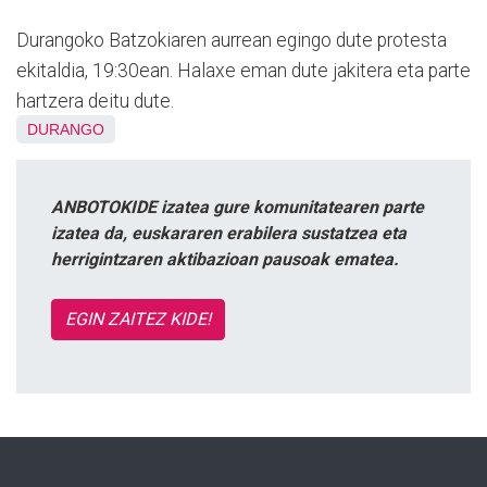
Durangoko Batzokiaren aurrean egingo dute protesta
ekitaldia, 19:30ean. Halaxe eman dute jakitera eta parte
hartzera deitu dute.
DURANGO
ANBOTOKIDE izatea gure komunitatearen parte
izatea da, euskararen erabilera sustatzea eta
herrigintzaren aktibazioan pausoak ematea.
EGIN ZAITEZ KIDE!