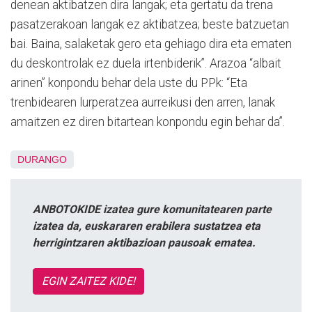
denean aktibatzen dira langak; eta gertatu da trena
pasatzerakoan langak ez aktibatzea; beste batzuetan
bai. Baina, salaketak gero eta gehiago dira eta ematen
du deskontrolak ez duela irtenbiderik”. Arazoa “albait
arinen” konpondu behar dela uste du PPk: “Eta
trenbidearen lurperatzea aurreikusi den arren, lanak
amaitzen ez diren bitartean konpondu egin behar da”.
DURANGO
ANBOTOKIDE izatea gure komunitatearen parte
izatea da, euskararen erabilera sustatzea eta
herrigintzaren aktibazioan pausoak ematea.
EGIN ZAITEZ KIDE!