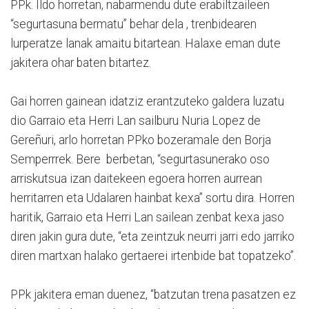
PPk. Ildo horretan, nabarmendu dute erabiltzaileen
“segurtasuna bermatu” behar dela , trenbidearen
lurperatze lanak amaitu bitartean. Halaxe eman dute
jakitera ohar baten bitartez.
Gai horren gainean idatziz erantzuteko galdera luzatu
dio Garraio eta Herri Lan sailburu Nuria Lopez de
Gereñuri, arlo horretan PPko bozeramale den Borja
Semperrrek. Bere berbetan, “segurtasunerako oso
arriskutsua izan daitekeen egoera horren aurrean
herritarren eta Udalaren hainbat kexa” sortu dira. Horren
haritik, Garraio eta Herri Lan sailean zenbat kexa jaso
diren jakin gura dute, “eta zeintzuk neurri jarri edo jarriko
diren martxan halako gertaerei irtenbide bat topatzeko”.
PPk jakitera eman duenez, “batzutan trena pasatzen ez