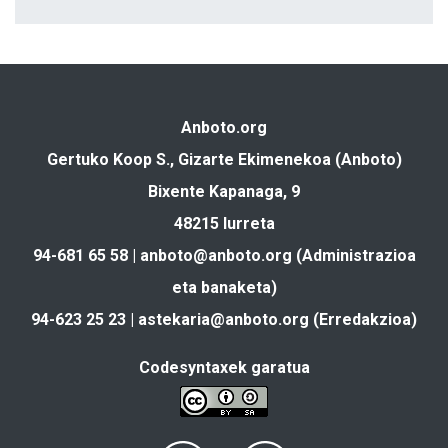
Anboto.org
Gertuko Koop S., Gizarte Ekimenekoa (Anboto)
Bixente Kapanaga, 9
48215 Iurreta
94-681 65 58 |
anboto@anboto.org
(Administrazioa
eta banaketa)
94-623 25 23 |
astekaria@anboto.org
(Erredakzioa)
Codesyntaxek garatua