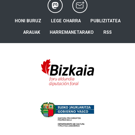
HONI BURUZ
LEGE OHARRA
PUBLIZITATEA
ARAUAK
HARREMANETARAKO
RSS