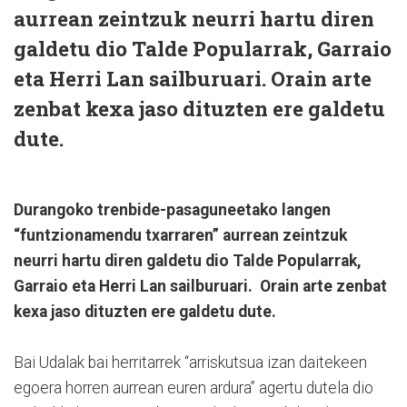
aurrean zeintzuk neurri hartu diren
galdetu dio Talde Popularrak, Garraio
eta Herri Lan sailburuari. Orain arte
zenbat kexa jaso dituzten ere galdetu
dute.
Durangoko trenbide-pasaguneetako langen
“funtzionamendu txarraren” aurrean zeintzuk
neurri hartu diren galdetu dio Talde Popularrak,
Garraio eta Herri Lan sailburuari. Orain arte zenbat
kexa jaso dituzten ere galdetu dute.
Bai Udalak bai herritarrek “arriskutsua izan daitekeen
egoera horren aurrean euren ardura” agertu dutela dio