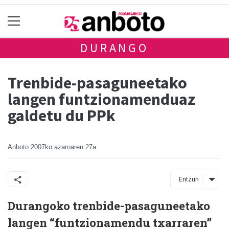
DURANGO
Trenbide-pasaguneetako
langen funtzionamenduaz
galdetu du PPk
Anboto
2007ko azaroaren 27a
Entzun
Durangoko trenbide-pasaguneetako
langen “funtzionamendu txarraren”