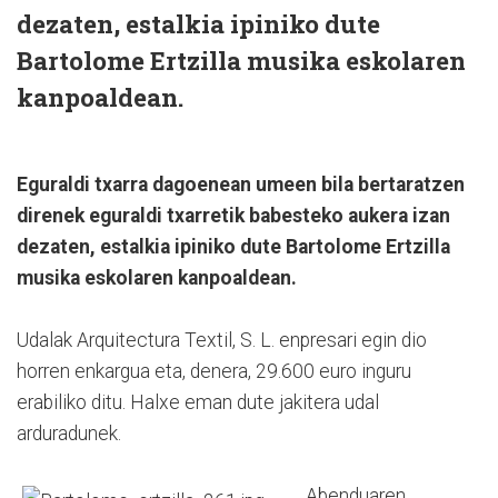
dezaten, estalkia ipiniko dute
Bartolome Ertzilla musika eskolaren
kanpoaldean.
Eguraldi txarra dagoenean umeen bila bertaratzen
direnek eguraldi txarretik babesteko aukera izan
dezaten, estalkia ipiniko dute Bartolome Ertzilla
musika eskolaren kanpoaldean.
Udalak Arquitectura Textil, S. L. enpresari egin dio
horren enkargua eta, denera, 29.600 euro inguru
erabiliko ditu. Halxe eman dute jakitera udal
arduradunek.
Abenduaren