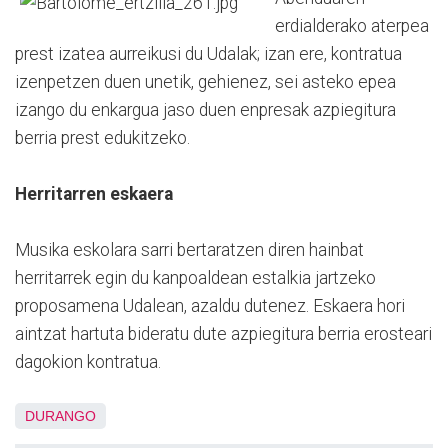
erdialderako aterpea
prest izatea aurreikusi du Udalak; izan ere, kontratua
izenpetzen duen unetik, gehienez, sei asteko epea
izango du enkargua jaso duen enpresak azpiegitura
berria prest edukitzeko.
Herritarren eskaera
Musika eskolara sarri bertaratzen diren hainbat
herritarrek egin du kanpoaldean estalkia jartzeko
proposamena Udalean, azaldu dutenez. Eskaera hori
aintzat hartuta bideratu dute azpiegitura berria erosteari
dagokion kontratua.
DURANGO