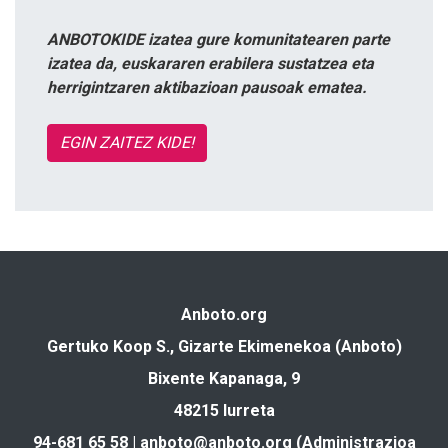
ANBOTOKIDE izatea gure komunitatearen parte
izatea da, euskararen erabilera sustatzea eta
herrigintzaren aktibazioan pausoak ematea.
EGIN ZAITEZ KIDE!
Anboto.org
Gertuko Koop S., Gizarte Ekimenekoa (Anboto)
Bixente Kapanaga, 9
48215 Iurreta
94-681 65 58 |
anboto@anboto.org
(Administrazioa