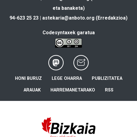
eta banaketa)
94-623 25 23 |
astekaria@anboto.org
(Erredakzioa)
Codesyntaxek garatua
HONI BURUZ
LEGE OHARRA
PUBLIZITATEA
ARAUAK
HARREMANETARAKO
RSS