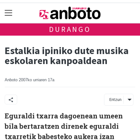
DURANGO
Estalkia ipiniko dute musika
eskolaren kanpoaldean
Anboto
2007ko urriaren 17a
Entzun
Eguraldi txarra dagoenean umeen
bila bertaratzen direnek eguraldi
txarretik babesteko aukera izan