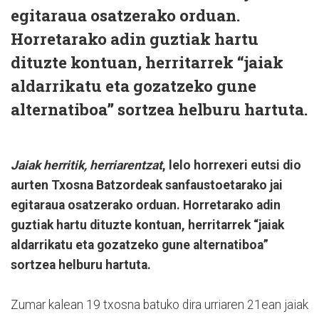
egitaraua osatzerako orduan.
Horretarako adin guztiak hartu
dituzte kontuan, herritarrek “jaiak
aldarrikatu eta gozatzeko gune
alternatiboa” sortzea helburu hartuta.
Jaiak herritik, herriarentzat
, lelo horrexeri eutsi dio
aurten Txosna Batzordeak sanfaustoetarako jai
egitaraua osatzerako orduan. Horretarako adin
guztiak hartu dituzte kontuan, herritarrek “jaiak
aldarrikatu eta gozatzeko gune alternatiboa”
sortzea helburu hartuta.
Zumar kalean 19 txosna batuko dira urriaren 21ean jaiak