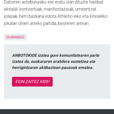
Datorren astebururako ere eratu izan dituzte hainbat
ekitaldi: kontzertuak, manifestazioak, umeentzat
jolasak, herri bazkaria edota Athletic-eko eta Errealeko
jokalari ohien arteko partida, besteren artean.
DURANGO
ANBOTOKIDE izatea gure komunitatearen parte
izatea da, euskararen erabilera sustatzea eta
herrigintzaren aktibazioan pausoak ematea.
EGIN ZAITEZ KIDE!