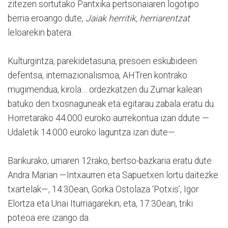
zitezen sortutako Pantxika pertsonaiaren logotipo
berria eroango dute,
Jaiak herritik, herriarentzat
leloarekin batera.
Kulturgintza, parekidetasuna, presoen eskubideen
defentsa, internazionalismoa, AHTren kontrako
mugimendua, kirola… ordezkatzen du Zumar kalean
batuko den txosnaguneak eta egitarau zabala eratu du.
Horretarako 44.000 euroko aurrekontua izan ddute —
Udaletik 14.000 euroko laguntza izan dute—.
Barikurako, urriaren 12rako, bertso-bazkaria eratu dute
Andra Marian —Intxaurren eta Sapuetxen lortu daitezke
txartelak—, 14:30ean, Gorka Ostolaza ‘Potxis’, Igor
Elortza eta Unai Iturriagarekin; eta, 17:30ean, triki
poteoa ere izango da.