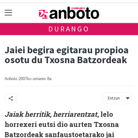
DURANGO
Jaiei begira egitarau propioa
osotu du Txosna Batzordeak
Anboto
2007ko urriaren 8a
Entzun
Jaiak herritik, herriarentzat
, lelo
horrexeri eutsi dio aurten Txosna
Batzordeak sanfaustoetarako jai