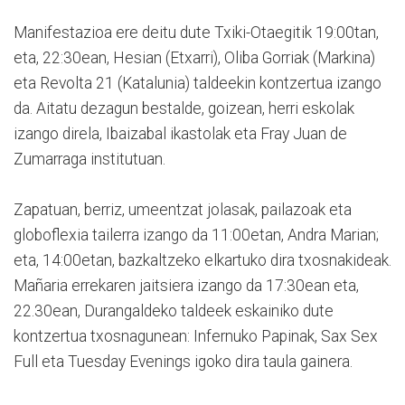
Manifestazioa ere deitu dute Txiki-Otaegitik 19:00tan,
eta, 22:30ean, Hesian (Etxarri), Oliba Gorriak (Markina)
eta Revolta 21 (Katalunia) taldeekin kontzertua izango
da. Aitatu dezagun bestalde, goizean, herri eskolak
izango direla, Ibaizabal ikastolak eta Fray Juan de
Zumarraga institutuan.
Zapatuan, berriz, umeentzat jolasak, pailazoak eta
globoflexia tailerra izango da 11:00etan, Andra Marian;
eta, 14:00etan, bazkaltzeko elkartuko dira txosnakideak.
Mañaria errekaren jaitsiera izango da 17:30ean eta,
22.30ean, Durangaldeko taldeek eskainiko dute
kontzertua txosnagunean: Infernuko Papinak, Sax Sex
Full eta Tuesday Evenings igoko dira taula gainera.