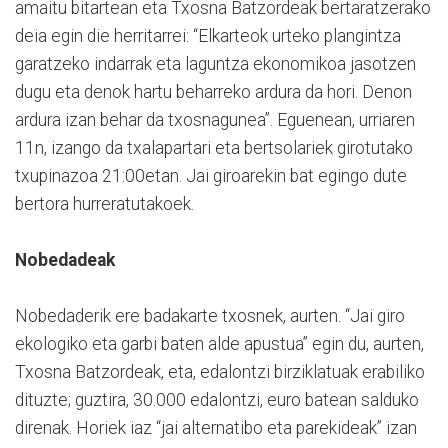
amaitu bitartean eta Txosna Batzordeak bertaratzerako
deia egin die herritarrei: “Elkarteok urteko plangintza
garatzeko indarrak eta laguntza ekonomikoa jasotzen
dugu eta denok hartu beharreko ardura da hori. Denon
ardura izan behar da txosnagunea”. Eguenean, urriaren
11n, izango da txalapartari eta bertsolariek girotutako
txupinazoa 21:00etan. Jai giroarekin bat egingo dute
bertora hurreratutakoek.
Nobedadeak
Nobedaderik ere badakarte txosnek, aurten. “Jai giro
ekologiko eta garbi baten alde apustua” egin du, aurten,
Txosna Batzordeak, eta, edalontzi birziklatuak erabiliko
dituzte; guztira, 30.000 edalontzi, euro batean salduko
direnak. Horiek iaz “jai alternatibo eta parekideak” izan