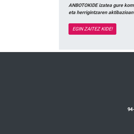
ANBOTOKIDE izatea gure komun
eta herrigintzaren aktibazioa
EGIN ZAITEZ KIDE!
94