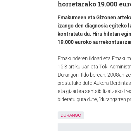
horretarako 19.000 eu
Emakumeen eta Gizonen arteko 
izango den diagnosia egiteko l
kontratatu du. Hiru hiletan egi
19.000 euroko aurrekontua iza
Emakunderen ildoari eta Emakum
15.3 artikuluan eta Toki Administr
Durangon. Ildo berean, 2008an ze
prestatuko dute Aukera Berdintasu
eta gizartea sentsibilizatzeko tr
bideratu gura dute, “durangarren
DURANGO