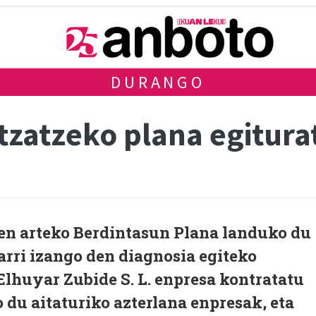
DURANGO
tzatzeko plana egitura
n arteko Berdintasun Plana landuko du
arri izango den diagnosia egiteko
lhuyar Zubide S. L. enpresa kontratatu
o du aitaturiko azterlana enpresak, eta