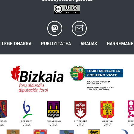
LEGE OHARRA
PUBLIZITATEA
ARAUAK
HARREMANE