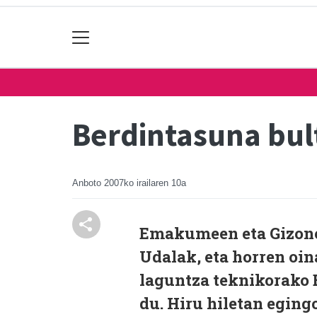
Berdintasuna bul
Anboto
2007ko irailaren 10a
Emakumeen eta Gizone
Udalak, eta horren oin
laguntza teknikorako E
du. Hiru hiletan eging