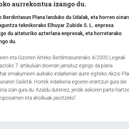
roko aurrekontua izango du.
Berdintasun Plana landuko du Udalak, eta horren oinar
aguntza teknikorako Elhuyar Zubide S. L. enpresa
ngo du aitaturiko azterlana enpresak, eta horretarako
ngo du.
een eta Gizonen Arteko Berdintasunerako 4/2005 Legeak
azioko 7. artikuluan dioenari jarraituz egingo da plana
har emakumeen aurkako indarkeriari aurre egiteko Akzio Pl
naren Sailetik. Horrek indarkeria egoerei erantzun gura die
esna izan gura du. Azaldu dutenez, jende askoren parte-hartz
 proposamen eta aholkuak jasotzeko”.