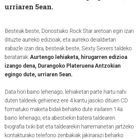
urriaren 5ean.
Besteak beste, Donostiako Rock Star aretoan egin izan
dituzte aurreko edizioak, eta aurreko deialdietan
irabazle izan dira, besteak beste, Sexty Sexers taldeko
beratarrak.
Aurtengo lehiaketa, hirugarren edizioa
izango dena, Durangoko Plateruena Antzokian
egingo dute, urriaren 5ean.
Data hori baino lehenago, lehiaketan parte hartu nahi
duten taldeek gehienez ere 4 kantu jasoko dituen CD
formatuko maketa bidali beharko dute irailaren 14a
baino lehenago, eta abestiekin batera taldearen
biografia txiki bat eta taldearekin harremanetan jartzeko
kontakturako telefono zenbakiak jakinarazi beharko