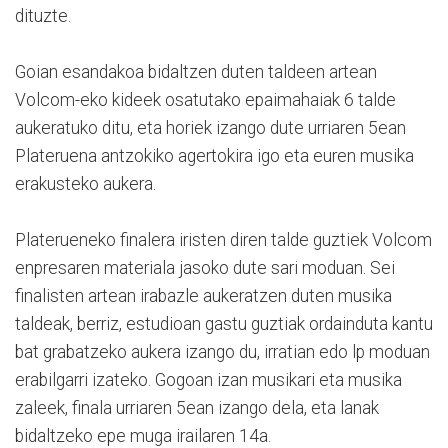
dituzte.
Goian esandakoa bidaltzen duten taldeen artean
Volcom-eko kideek osatutako epaimahaiak 6 talde
aukeratuko ditu, eta horiek izango dute urriaren 5ean
Plateruena antzokiko agertokira igo eta euren musika
erakusteko aukera.
Platerueneko finalera iristen diren talde guztiek Volcom
enpresaren materiala jasoko dute sari moduan. Sei
finalisten artean irabazle aukeratzen duten musika
taldeak, berriz, estudioan gastu guztiak ordainduta kantu
bat grabatzeko aukera izango du, irratian edo lp moduan
erabilgarri izateko. Gogoan izan musikari eta musika
zaleek, finala urriaren 5ean izango dela, eta lanak
bidaltzeko epe muga irailaren 14a.