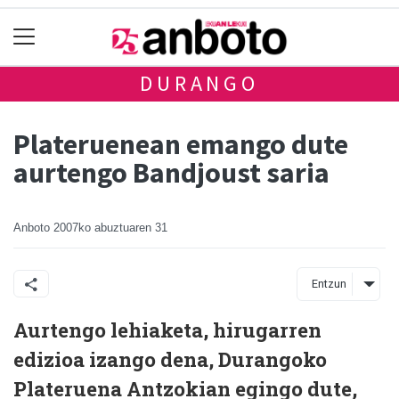
DURANGO
Plateruenean emango dute
aurtengo Bandjoust saria
Anboto
2007ko abuztuaren 31
Entzun
Aurtengo lehiaketa, hirugarren
edizioa izango dena, Durangoko
Plateruena Antzokian egingo dute,