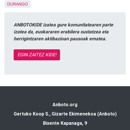
DURANGO
ANBOTOKIDE izatea gure komunitatearen parte
izatea da, euskararen erabilera sustatzea eta
herrigintzaren aktibazioan pausoak ematea.
EGIN ZAITEZ KIDE!
Anboto.org
Gertuko Koop S., Gizarte Ekimenekoa (Anboto)
Bixente Kapanaga, 9