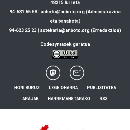
48215 Iurreta
94-681 65 58 |
anboto@anboto.org
(Administrazioa
eta banaketa)
94-623 25 23 |
astekaria@anboto.org
(Erredakzioa)
Codesyntaxek garatua
HONI BURUZ
LEGE OHARRA
PUBLIZITATEA
ARAUAK
HARREMANETARAKO
RSS