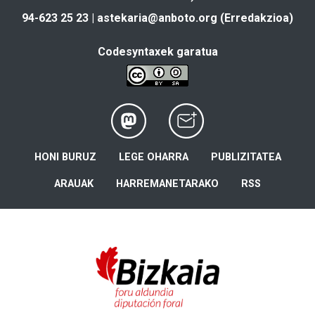
94-623 25 23 |
astekaria@anboto.org
(Erredakzioa)
Codesyntaxek garatua
HONI BURUZ
LEGE OHARRA
PUBLIZITATEA
ARAUAK
HARREMANETARAKO
RSS