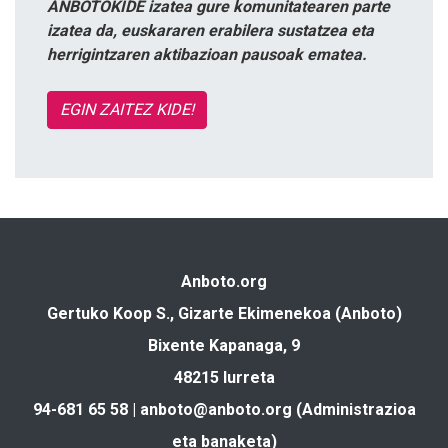
ANBOTOKIDE izatea gure komunitatearen parte
izatea da, euskararen erabilera sustatzea eta
herrigintzaren aktibazioan pausoak ematea.
EGIN ZAITEZ KIDE!
Anboto.org
Gertuko Koop S., Gizarte Ekimenekoa (Anboto)
Bixente Kapanaga, 9
48215 Iurreta
94-681 65 58 |
anboto@anboto.org
(Administrazioa
eta banaketa)