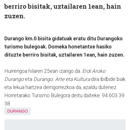
berriro bisitak, uztailaren 1ean, hain
zuzen.
Durango km.0 bisita gidatuak eratu ditu Durangoko
turismo bulegoak. Domeka honetantxe hasiko
dituzte berriro bisitak, uztailaren 1ean, hain zuzen.
Hurrengoa hilaren 25ean izango da.
Erdi Aroko
Durango
eta
Durango: Arte eta Kultura
dira ibilbide biak
eta lekua hartzea derrigorrezkoa da, azaldu dutenez.
Horretarako Turismo Bulegora deitu daiteke: 94 603 39
38.
DURANGO