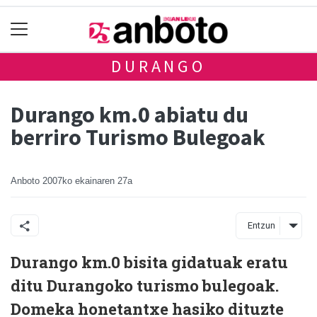
DURANGO
Durango km.0 abiatu du
berriro Turismo Bulegoak
Anboto
2007ko ekainaren 27a
Entzun
Durango km.0 bisita gidatuak eratu
ditu Durangoko turismo bulegoak.
Domeka honetantxe hasiko dituzte