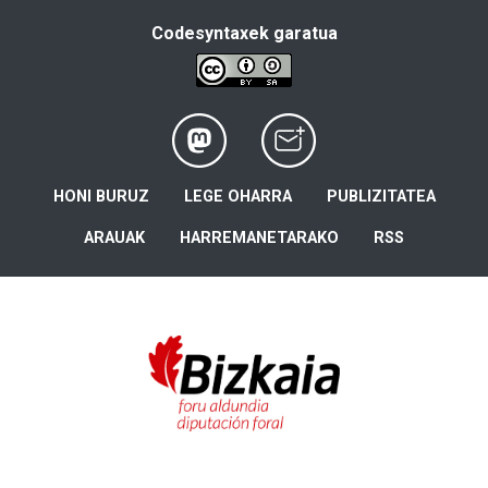
Codesyntaxek garatua
HONI BURUZ
LEGE OHARRA
PUBLIZITATEA
ARAUAK
HARREMANETARAKO
RSS