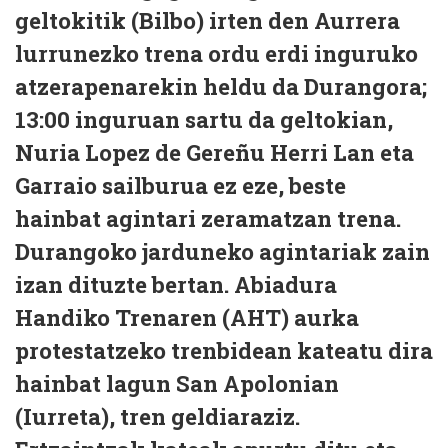
geltokitik (Bilbo) irten den Aurrera
lurrunezko trena ordu erdi inguruko
atzerapenarekin heldu da Durangora;
13:00 inguruan sartu da geltokian,
Nuria Lopez de Gereñu Herri Lan eta
Garraio sailburua ez eze, beste
hainbat agintari zeramatzan trena.
Durangoko jarduneko agintariak zain
izan dituzte bertan. Abiadura
Handiko Trenaren (AHT) aurka
protestatzeko trenbidean kateatu dira
hainbat lagun San Apolonian
(Iurreta), tren geldiaraziz.