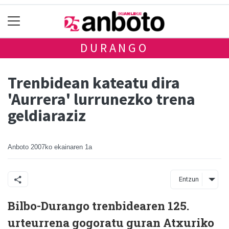
DURANGO
Trenbidean kateatu dira
'Aurrera' lurrunezko trena
geldiaraziz
Anboto
2007ko ekainaren 1a
Entzun
Bilbo-Durango trenbidearen 125.
urteurrena gogoratu guran Atxuriko