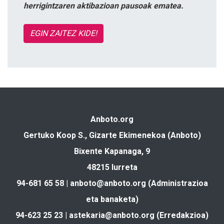
herrigintzaren aktibazioan pausoak ematea.
EGIN ZAITEZ KIDE!
Anboto.org
Gertuko Koop S., Gizarte Ekimenekoa (Anboto)
Bixente Kapanaga, 9
48215 Iurreta
94-681 65 58 |
anboto@anboto.org
(Administrazioa
eta banaketa)
94-623 25 23 |
astekaria@anboto.org
(Erredakzioa)