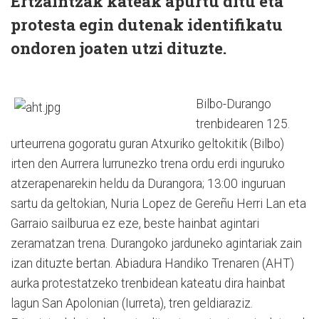
Ertzaintzak kateak apurtu ditu eta
protesta egin dutenak identifikatu
ondoren joaten utzi dituzte.
Bilbo-Durango
trenbidearen 125.
urteurrena gogoratu guran Atxuriko geltokitik (Bilbo)
irten den Aurrera lurrunezko trena ordu erdi inguruko
atzerapenarekin heldu da Durangora; 13:00 inguruan
sartu da geltokian, Nuria Lopez de Gereñu Herri Lan eta
Garraio sailburua ez eze, beste hainbat agintari
zeramatzan trena. Durangoko jarduneko agintariak zain
izan dituzte bertan. Abiadura Handiko Trenaren (AHT)
aurka protestatzeko trenbidean kateatu dira hainbat
lagun San Apolonian (Iurreta), tren geldiaraziz.