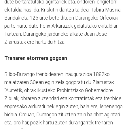
dute bertaratutako agintariek eta, ondoren, ongietorri
ekitaldia hasi da. Kriskitin dantza taldea, Tabira Musika
Bandak eta 125 urte bete dituen Durangoko Orfeoiak
parte hartu dute Felix Arkarazok gidatutako ekitaldian.
Tartean, Durangoko jarduneko alkate Juan Jose
Ziarrustak ere hartu du hitza.
Trenaren etorrrera gogoan
Bilbo-Durango trenbidearen inaugurazioa 1882ko
maiatzaren 30ean egin zela gogoratu du Ziarrustak.
“Aurretik, obrak ikusteko Probintziako Gobernadore
Zibilak, obraren zuzendari eta kontratistak eta trenbide
enpresako arduradunek egin zuten, hala ere, lehenengo
bidaia. Orduan, Durangon zituzten zain hainbat agintari
eta, oro har, pozik hartu zuten durangarrek trenaren