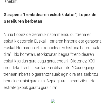
lanekin”.
Garapena "trenbidearen eskutik dator", Lopez de
Gereñuren berbetan
Nuria Lopez de Gereñuk nabarmendu du “trenaren
eskutik datorrela Euskal Herriaren historia eta garapena.
Euskal Herriarena eta trenbidearen historia bateratuak
dira”. Ildo horretan, etorkizunari begira “trenbidearen
eskutik jardun gura dugu garapenean”. Diotenez, XXI.
mendeko trenbidean lanean dihardute: “Gaur egungo
trenean inbertsio garrantzitsuak egin dira eta zerbitzu
berriak eskaini gura dira. Azpiegitura garrantzitsu eta
estrategikoak garatu gura dira”.