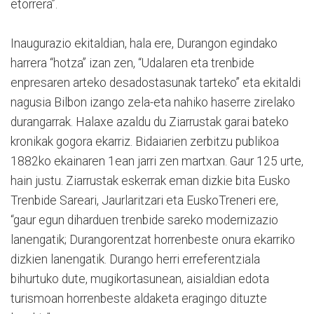
etorrera”.
Inaugurazio ekitaldian, hala ere, Durangon egindako
harrera “hotza” izan zen, “Udalaren eta trenbide
enpresaren arteko desadostasunak tarteko” eta ekitaldi
nagusia Bilbon izango zela-eta nahiko haserre zirelako
durangarrak. Halaxe azaldu du Ziarrustak garai bateko
kronikak gogora ekarriz. Bidaiarien zerbitzu publikoa
1882ko ekainaren 1ean jarri zen martxan. Gaur 125 urte,
hain justu. Ziarrustak eskerrak eman dizkie bita Eusko
Trenbide Sareari, Jaurlaritzari eta EuskoTreneri ere,
“gaur egun diharduen trenbide sareko modernizazio
lanengatik; Durangorentzat horrenbeste onura ekarriko
dizkien lanengatik. Durango herri erreferentziala
bihurtuko dute, mugikortasunean, aisialdian edota
turismoan horrenbeste aldaketa eragingo dituzte