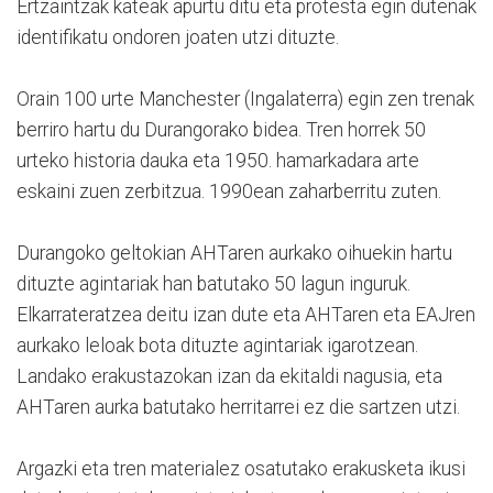
Ertzaintzak kateak apurtu ditu eta protesta egin dutenak
identifikatu ondoren joaten utzi dituzte.
Orain 100 urte Manchester (Ingalaterra) egin zen trenak
berriro hartu du Durangorako bidea. Tren horrek 50
urteko historia dauka eta 1950. hamarkadara arte
eskaini zuen zerbitzua. 1990ean zaharberritu zuten.
Durangoko geltokian AHTaren aurkako oihuekin hartu
dituzte agintariak han batutako 50 lagun inguruk.
Elkarrateratzea deitu izan dute eta AHTaren eta EAJren
aurkako leloak bota dituzte agintariak igarotzean.
Landako erakustazokan izan da ekitaldi nagusia, eta
AHTaren aurka batutako herritarrei ez die sartzen utzi.
Argazki eta tren materialez osatutako erakusketa ikusi