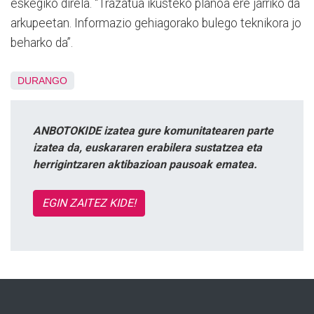
eskegiko direla. “Trazatua ikusteko planoa ere jarriko da
arkupeetan. Informazio gehiagorako bulego teknikora jo
beharko da”.
DURANGO
ANBOTOKIDE izatea gure komunitatearen parte
izatea da, euskararen erabilera sustatzea eta
herrigintzaren aktibazioan pausoak ematea.
EGIN ZAITEZ KIDE!