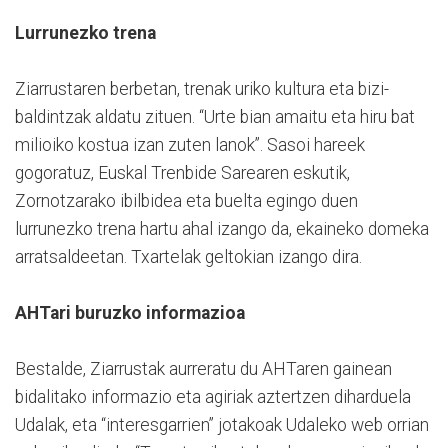
Lurrunezko trena
Ziarrustaren berbetan, trenak uriko kultura eta bizi-
baldintzak aldatu zituen. “Urte bian amaitu eta hiru bat
milioiko kostua izan zuten lanok”. Sasoi hareek
gogoratuz, Euskal Trenbide Sarearen eskutik,
Zornotzarako ibilbidea eta buelta egingo duen
lurrunezko trena hartu ahal izango da, ekaineko domeka
arratsaldeetan. Txartelak geltokian izango dira.
AHTari buruzko informazioa
Bestalde, Ziarrustak aurreratu du AHTaren gainean
bidalitako informazio eta agiriak aztertzen diharduela
Udalak, eta “interesgarrien” jotakoak Udaleko web orrian