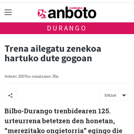
DURANGO
Trena ailegatu zenekoa
hartuko dute gogoan
Anboto
2007ko maiatzaren 30a
Entzun
Bilbo-Durango trenbidearen 125.
urteurrena betetzen den honetan,
“merezitako ongietorria” egingo die