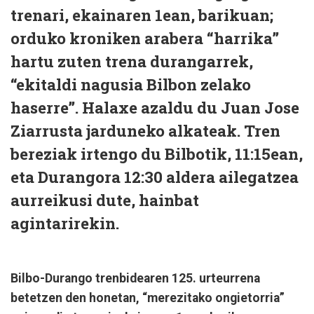
trenari, ekainaren 1ean, barikuan;
orduko kroniken arabera “harrika”
hartu zuten trena durangarrek,
“ekitaldi nagusia Bilbon zelako
haserre”. Halaxe azaldu du Juan Jose
Ziarrusta jarduneko alkateak. Tren
bereziak irtengo du Bilbotik, 11:15ean,
eta Durangora 12:30 aldera ailegatzea
aurreikusi dute, hainbat
agintarirekin.
Bilbo-Durango trenbidearen 125. urteurrena
betetzen den honetan, “merezitako ongietorria”