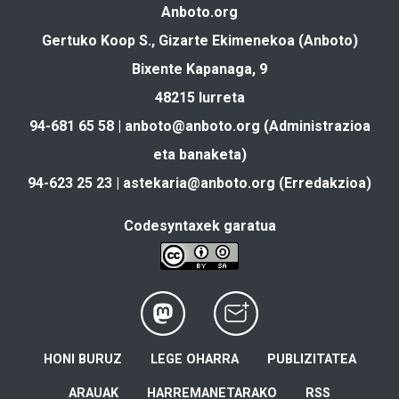
Anboto.org
Gertuko Koop S., Gizarte Ekimenekoa (Anboto)
Bixente Kapanaga, 9
48215 Iurreta
94-681 65 58 |
anboto@anboto.org
(Administrazioa
eta banaketa)
94-623 25 23 |
astekaria@anboto.org
(Erredakzioa)
Codesyntaxek garatua
HONI BURUZ
LEGE OHARRA
PUBLIZITATEA
ARAUAK
HARREMANETARAKO
RSS