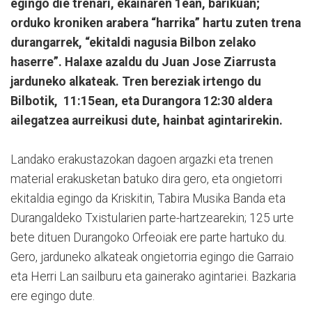
egingo die trenari, ekainaren 1ean, barikuan;
orduko kroniken arabera “harrika” hartu zuten trena
durangarrek, “ekitaldi nagusia Bilbon zelako
haserre”. Halaxe azaldu du Juan Jose Ziarrusta
jarduneko alkateak. Tren bereziak irtengo du
Bilbotik, 11:15ean, eta Durangora 12:30 aldera
ailegatzea aurreikusi dute, hainbat agintarirekin.
Landako erakustazokan dagoen argazki eta trenen
material erakusketan batuko dira gero, eta ongietorri
ekitaldia egingo da Kriskitin, Tabira Musika Banda eta
Durangaldeko Txistularien parte-hartzearekin; 125 urte
bete dituen Durangoko Orfeoiak ere parte hartuko du.
Gero, jarduneko alkateak ongietorria egingo die Garraio
eta Herri Lan sailburu eta gainerako agintariei. Bazkaria
ere egingo dute.