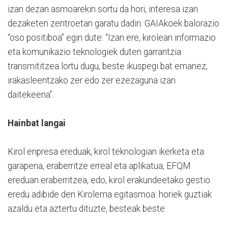
izan dezan asmoarekin sortu da hori, interesa izan
dezaketen zentroetan garatu dadin. GAIAkoek balorazio
“oso positiboa” egin dute: “Izan ere, kirolean informazio
eta komunikazio teknologiek duten garrantzia
transmititzea lortu dugu, beste ikuspegi bat emanez,
irakasleentzako zer edo zer ezezaguna izan
daitekeena”.
Hainbat langai
Kirol enpresa ereduak, kirol teknologian ikerketa eta
garapena, eraberritze erreal eta aplikatua, EFQM
ereduan eraberritzea, edo, kirol erakundeetako gestio
eredu adibide den Kirolema egitasmoa: horiek guztiak
azaldu eta aztertu dituzte, besteak beste.