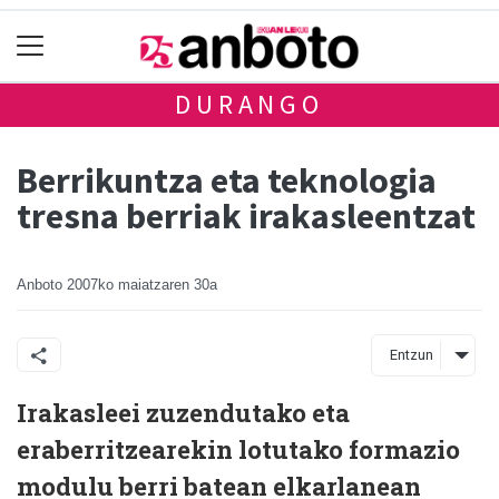
DURANGO
Berrikuntza eta teknologia
tresna berriak irakasleentzat
Anboto
2007ko maiatzaren 30a
Entzun
Irakasleei zuzendutako eta
eraberritzearekin lotutako formazio
modulu berri batean elkarlanean