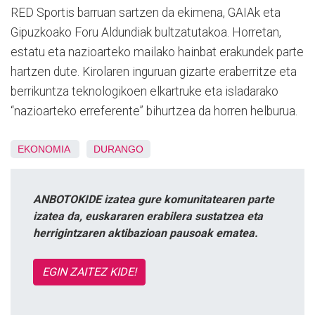
RED Sportis barruan sartzen da ekimena, GAIAk eta
Gipuzkoako Foru Aldundiak bultzatutakoa. Horretan,
estatu eta nazioarteko mailako hainbat erakundek parte
hartzen dute. Kirolaren inguruan gizarte eraberritze eta
berrikuntza teknologikoen elkartruke eta isladarako
“nazioarteko erreferente” bihurtzea da horren helburua.
EKONOMIA
DURANGO
ANBOTOKIDE izatea gure komunitatearen parte
izatea da, euskararen erabilera sustatzea eta
herrigintzaren aktibazioan pausoak ematea.
EGIN ZAITEZ KIDE!