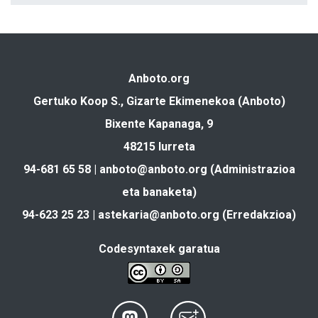
Anboto.org
Gertuko Koop S., Gizarte Ekimenekoa (Anboto)
Bixente Kapanaga, 9
48215 Iurreta
94-681 65 58 |
anboto@anboto.org
(Administrazioa
eta banaketa)
94-623 25 23 |
astekaria@anboto.org
(Erredakzioa)
Codesyntaxek garatua