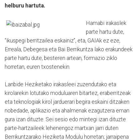
helburu hartuta.
Hamabi irakaslek
parte hartu dute,
“ikuspegi berritzailea eskainiz”, eta, GAIAk ez eze,
Erreala, Debegesa eta Bai Berrikuntza lako erakundeek
parte hartu dute, besteren artean, formazio ziklo
horretan, euren txostenekin.
Lanbide Heziketako irakasleei zuzendutako eta
kirolarekin lotutako moduluaren bitartez, eraberritzeak
eta teknologiak kirol jarduerari begira eskaini ditzaken
nobedade, aplikazio eta ahalmenak ezagutzera eman
gura izan dituzte. Sei sesio edo mintegi izan dituzte
parte-hartzaileek lehenengoz martxan jarri duten
Berrikuntzarako Heziketa Modulu horretan; jarraipena